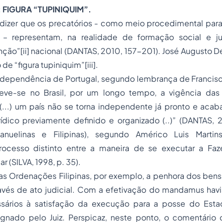
 FIGURA “TUPINIQUIM”.
que os precatórios - como meio procedimental para
s – representam, na realidade de formação social e jur
enção”
[ii]
nacional (DANTAS, 2010, 157-201). José Augusto De
 de “figura tupiniquim”
[iii]
.
dependência de Portugal, segundo lembrança de Francis
eve-se no Brasil, por um longo tempo, a vigência da
, “(...) um país não se torna independente já pronto e ac
dico previamente definido e organizado (..)” (DANTAS, 20
nuelinas e Filipinas), segundo Américo Luis Martin
rocesso distinto entre a maneira de se executar a Faz
r (SILVA, 1998, p. 35).
s Ordenações Filipinas, por exemplo, a
penhora
dos bens 
ravés de ato judicial. Com a efetivação do
mandamus
havi
sários à satisfação da execução para a
posse
do Esta
ignado pelo Juiz. Perspicaz, neste ponto, o comentário