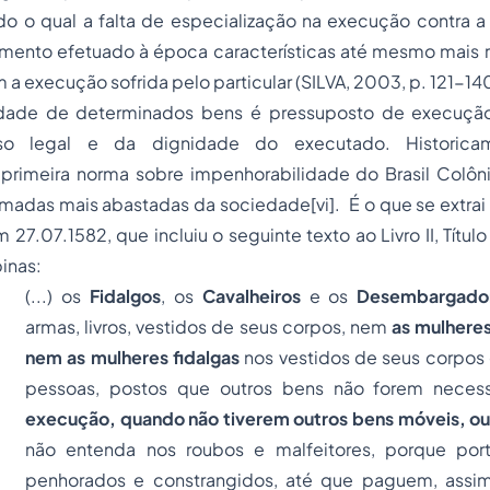
o o qual a falta de especialização na execução contra a
mento efetuado à época características até mesmo mais 
 execução sofrida pelo particular (SILVA, 2003, p. 121-140
idade de determinados bens é pressuposto de execuçã
so legal e da dignidade do executado. Historica
 primeira norma sobre impenhorabilidade do Brasil Colôni
amadas mais abastadas da sociedade
[vi]
. É o que se extra
27.07.1582, que incluiu o seguinte texto ao Livro II, Títul
inas:
(...) os
Fidalgos
, os
Cavalheiros
e os
Desembargado
armas, livros, vestidos de seus corpos, nem
as mulhere
nem as mulheres fidalgas
nos vestidos de seus corpos
pessoas, postos que outros bens não forem necess
execução, quando não tiverem outros bens móveis, ou 
não entenda nos roubos e malfeitores, porque port
penhorados e constrangidos, até que paguem, assim