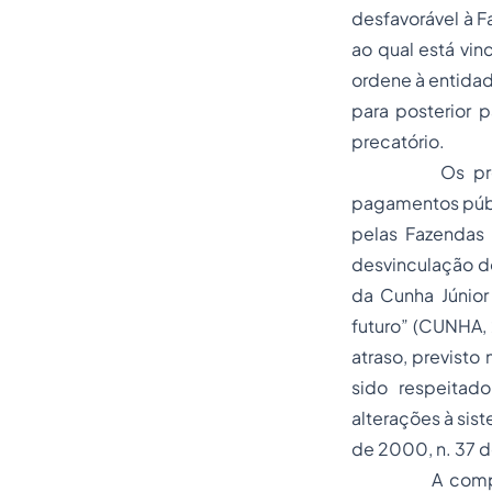
desfavorável à F
ao qual está vin
ordene à entidad
para posterior 
precatório.
Os precatório
pagamentos públi
pelas Fazendas
desvinculação do
da Cunha Júnior
futuro” (CUNHA, 
atraso, previsto
sido respeitad
alterações à sis
de 2000, n. 37 
A compreensão 