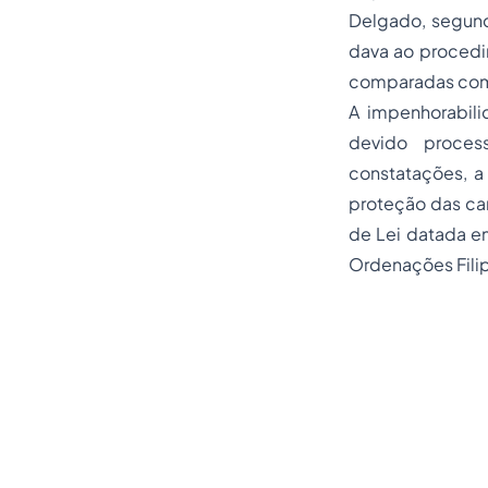
Delgado, segund
dava ao procedi
comparadas com a
A impenhorabil
devido proces
constatações, a
proteção das c
de Lei datada em 
Ordenações Filip