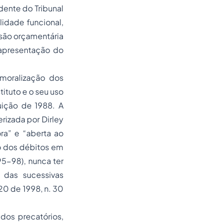
dente do Tribunal
lidade funcional,
isão orçamentária
 apresentação do
oralização dos
ituto e o seu uso
ição de 1988. A
rizada por Dirley
ra” e “aberta ao
to dos débitos em
95-98), nunca ter
 das sucessivas
20 de 1998, n. 30
s precatórios,