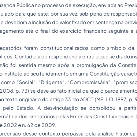
azenda Pública no processo de execução, enviada ao Presi
culado para que este, por sua vez, sob pena de responsabi
e devedora a inclusão do valor fixado em sentença na prev
pagamento até o final do exercício financeiro seguinte à
s foram constitucionalizados como símbolo da m
cos. Contudo, a correspondência entre o que se diz do inst
 não foi sentida mesmo após a promulgação da Constitu
 instituto ao seu fundamento em uma Constituição caracte
 como “Social”, “Dirigente”, “Compromissária”, “promisso
2008, p. 73) se deve ao fato inicial de que o parcelamen
 no texto originário do artigo 33 do ADCT (MELLO, 1997, p. 
o pelo Estado. A desvinculação se consolidou a partir
temática dos precatórios pelas Emendas Constitucionais n. 
de 2002 e n. 62 de 2009.
desse contexto perpassa pela análise histórica do