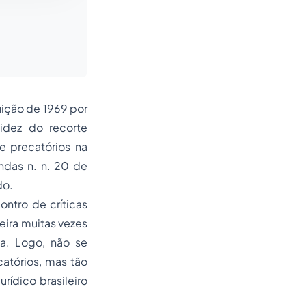
ição de 1969 por
idez do recorte
e precatórios na
ndas n. n. 20 de
do.
tro de críticas
eira muitas vezes
ca. Logo, não se
atórios, mas tão
rídico brasileiro