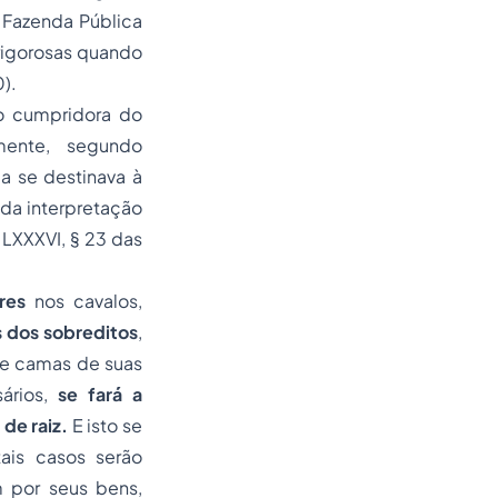
 Fazenda Pública
rigorosas quando
).
o cumpridora do
mente, segundo
a se destinava à
i da interpretação
o LXXXVI, § 23 das
res
nos cavalos,
s dos sobreditos
,
 e camas de suas
ários,
se fará a
de raiz.
E isto se
ais casos serão
 por seus bens,