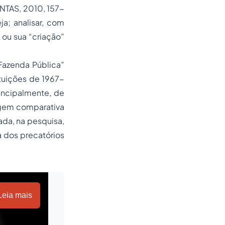
ANTAS, 2010, 157-
ja; analisar, com
 ou sua “criação”
zenda Pública”
tuições de 1967-
principalmente, de
agem comparativa
ada, na pesquisa,
 dos precatórios
Leia mais