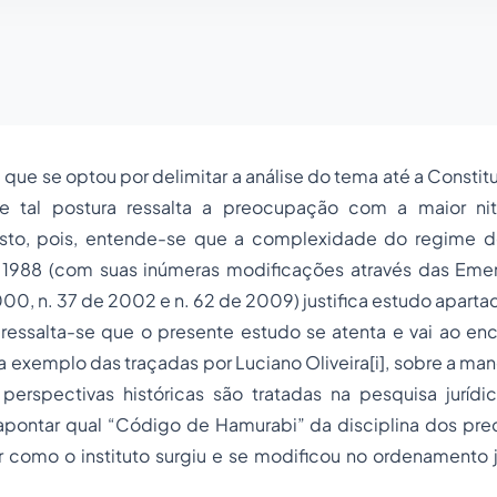
se optou por delimitar a análise do tema até a Constitu
e tal postura ressalta a preocupação com a maior nit
sto, pois, entende-se que a complexidade do regime d
 1988 (com suas inúmeras modificações através das Eme
000, n. 37 de 2002 e n. 62 de 2009) justifica estudo aparta
lta-se que o presente estudo se atenta e vai ao encon
 exemplo das traçadas por Luciano Oliveira
[i]
, sobre a man
erspectivas históricas são tratadas na pesquisa jurídi
apontar qual “Código de Hamurabi” da disciplina dos prec
como o instituto surgiu e se modificou no ordenamento ju