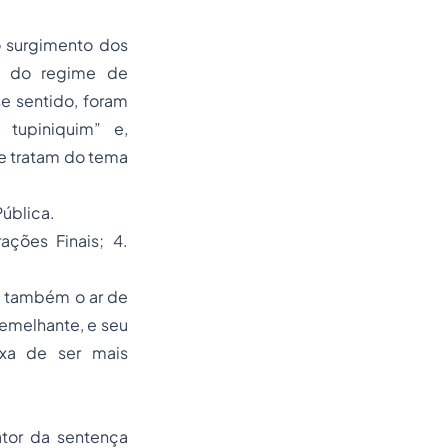
o surgimento dos
to do regime de
e sentido, foram
tupiniquim” e,
e tratam do tema
Pública.
rações Finais; 4.
s também o ar de
emelhante, e seu
ixa de ser mais
or da sentença