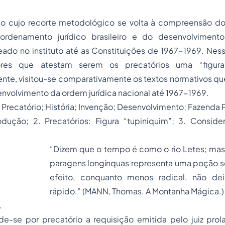
igo cujo recorte metodológico se volta à compreensão d
 ordenamento jurídico brasileiro e do desenvolvimen
do no instituto até as Constituições de 1967-1969. Ness
res que atestam serem os precatórios uma “figura 
te, visitou-se comparativamente os textos normativos qu
nvolvimento da ordem jurídica nacional até 1967-1969.
:
Precatório; História; Invenção; Desenvolvimento; Fazenda 
rodução; 2. Precatórios: Figura “tupiniquim”; 3. Conside
“Dizem que o tempo é como o rio Letes; ma
paragens longínquas representa uma poção s
efeito, conquanto menos radical, não de
rápido.”
(MANN, Thomas. A Montanha Mágica.)
.
 precatório a requisição emitida pelo juiz prolat