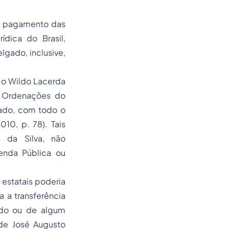
 pagamento das
ídica do Brasil,
lgado, inclusive,
co Wildo Lacerda
s Ordenações do
abado, com todo o
10, p. 78). Tais
s da Silva, não
enda Pública ou
estatais poderia
a a transferência
do ou de algum
 de José Augusto