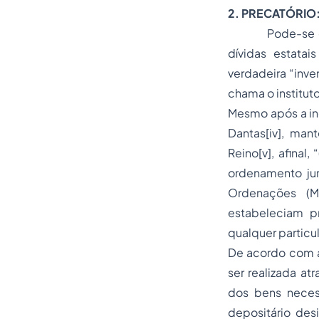
2. PRECATÓRIO:
Pode-se dizer 
dívidas estatai
verdadeira “inv
chama o instituto
Mesmo após a in
Dantas
[iv]
, mant
Reino
[v]
, afinal
ordenamento jurí
Ordenações (Ma
estabeleciam p
qualquer particula
De acordo com a
ser realizada at
dos bens neces
depositário des