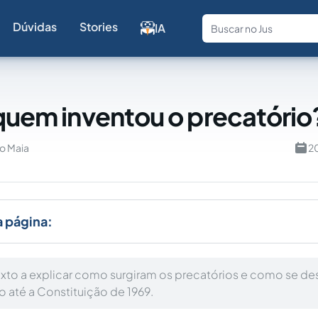
Dúvidas
Stories
IA
Fale com a
 quem inventou o precatório
ho Maia
2
a página:
exto a explicar como surgiram os precatórios e como se d
ro até a Constituição de 1969.