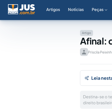
Artigos
Notícias
Peças
Artigo
Afinal:
Priscila Peixin
Leia nest
Destina-se o t
direito brasilei