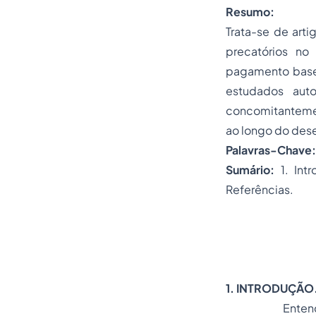
Resumo:
Trata-se de art
precatórios no
pagamento basea
estudados auto
concomitantemen
ao longo do dese
Palavras-Chave
Sumário:
1. Int
Referências.
1.
INTRODUÇÃO
Entende-se por