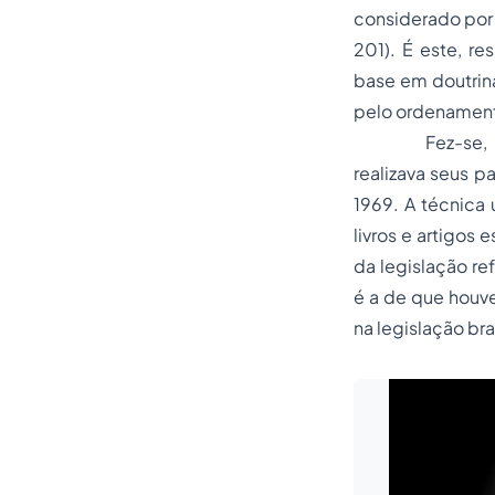
considerado por 
201). É este, re
base em doutrina
pelo ordenamento
Fez-se, nesse
realizava seus 
1969. A técnica u
livros e artigos
da legislação re
é a de que houve
na legislação bra