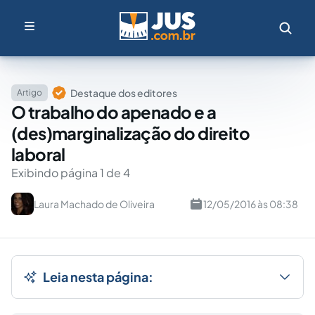
Destaque dos editores
Artigo
O trabalho do apenado e a
(des)marginalização do direito
laboral
Exibindo página 1 de 4
Laura Machado de Oliveira
12/05/2016 às 08:38
Leia nesta página: