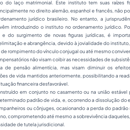
 do laço matrimonial. Este instituto tem suas raízes fi
cipalmente no direito alemão, espanhol e francês, não po
denamento jurídico brasileiro. No entanto, a jurisprudên
êm introduzindo o instituto no ordenamento jurídico. Por
l e do surgimento de novas figuras jurídicas, é importa
elimitação e abrangência, devido à jovialidade do instituto
 de rompimento do vínculo conjugal ou até mesmo conviven
pensatórios não visam coibir as necessidades de subsistên
a de pensão alimentícia, mas visam diminuir os efeit
ões de vida mantidos anteriormente, possibilitando a rea
tuação financeira desfavorável.
nstruído em conjunto no casamento ou na união estável p
determinado padrão de vida, e, ocorrendo a dissolução do 
ompanheiros ou cônjuges, ocasionando a perda do padrã
no, comprometendo até mesmo a sobrevivência daqueles,
sidade de tutela jurisdicional.