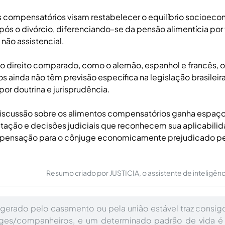
 compensatórios visam restabelecer o equilíbrio socioeco
ós o divórcio, diferenciando-se da pensão alimentícia por
 não assistencial.
do direito comparado, como o alemão, espanhol e francês, 
 ainda não têm previsão específica na legislação brasileir
or doutrina e jurisprudência.
 discussão sobre os alimentos compensatórios ganha espaç
itação e decisões judiciais que reconhecem sua aplicabilid
pensação para o cônjuge economicamente prejudicado pe
Resumo criado por JUSTICIA, o assistente de inteligência 
 gerado pelo casamento ou pela união estável traz consig
uges/companheiros, e um determinado padrão de vida é 