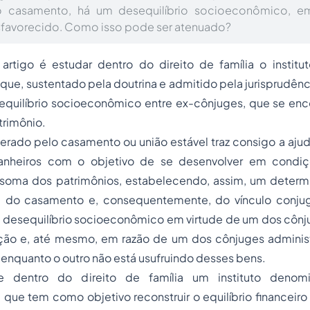
 casamento, há um desequilíbrio socioeconômico, 
sfavorecido. Como isso pode ser atenuado?
 artigo é estudar dentro do direito de família o institu
ue, sustentado pela doutrina e admitido pela jurisprudên
o equilíbrio socioeconômico entre ex-cônjuges, que se en
trimônio.
erado pelo casamento ou união estável traz consigo a aju
nheiros com o objetivo de se desenvolver em condiçõe
a soma dos patrimônios, estabelecendo, assim, um deter
 do casamento e, consequentemente, do vínculo conjug
 desequilíbrio socioeconômico em virtude de um dos cônj
ão e, até mesmo, em razão de um dos cônjuges administ
enquanto o outro não está usufruindo desses bens.
 dentro do direito de família um instituto denomi
que tem como objetivo reconstruir o equilíbrio financeiro