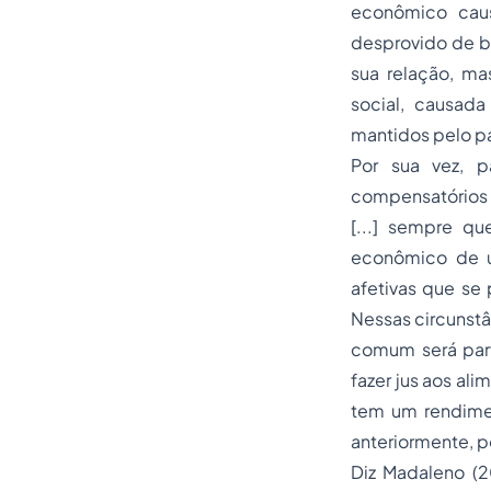
econômico cau
desprovido de b
sua relação, mas
social, causad
mantidos pelo pa
Por sua vez, p
compensatórios 
[...] sempre q
econômico de u
afetivas que se
Nessas circunstâ
comum será part
fazer jus aos al
tem um rendime
anteriormente, p
Diz Madaleno (2