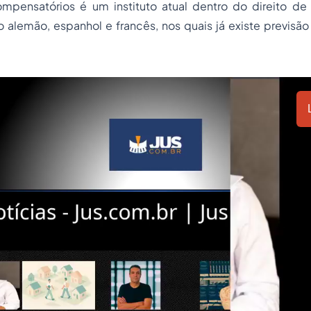
mpensatórios é um instituto atual dentro do direito de 
o alemão, espanhol e francês, nos quais já existe previsão
.