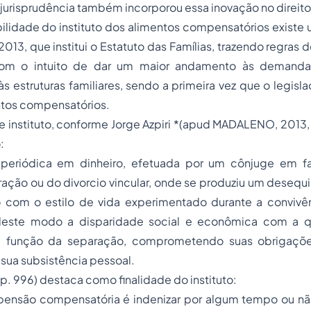
 jurisprudência também incorporou essa inovação no direito
ilidade do instituto dos alimentos compensatórios existe u
13, que institui o Estatuto das Famílias, trazendo regras de
com o intuito de dar um maior andamento às demandas
 estruturas familiares, sendo a primeira vez que o legisla
entos compensatórios.
e instituto, conforme Jorge Azpiri *(apud MADALENO, 2013,
:
periódica em dinheiro, efetuada por um cônjuge em fa
ação ou do divorcio vincular, onde se produziu um desequ
om o estilo de vida experimentado durante a convivên
ste modo a disparidade social e econômica com a q
 função da separação, comprometendo suas obrigações
a sua subsistência pessoal.
p. 996) destaca como finalidade do instituto:
pensão compensatória é indenizar por algum tempo ou não