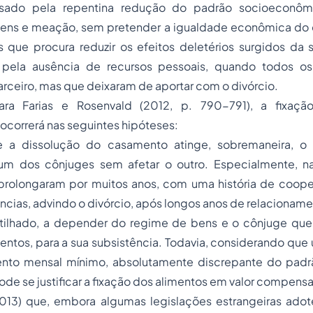
sado pela repentina redução do padrão socioeconôm
ens e meação, sem pretender a igualdade econômica do 
 que procura reduzir os efeitos deletérios surgidos da s
a pela ausência de recursos pessoais, quando todos os
rceiro, mas que deixaram de aportar com o divórcio.
ara Farias e Rosenvald (2012, p. 790-791), a fixaçã
ocorrerá nas seguintes hipóteses:
ue a dissolução do casamento atinge, sobremaneira, o 
m dos cônjuges sem afetar o outro. Especialmente, na
 prolongaram por muitos anos, com uma história de coope
ncias, advindo o divórcio, após longos anos de relacioname
ilhado, a depender do regime de bens e o cônjuge que
imentos, para a sua subsistência. Todavia, considerando qu
nto mensal mínimo, absolutamente discrepante do padr
ode se justificar a fixação dos alimentos em valor compensa
013) que, embora algumas legislações estrangeiras ado