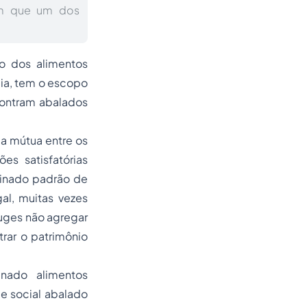
em que um dos
to dos alimentos
cia, tem o escopo
contram abalados
da mútua entre os
s satisfatórias
minado padrão de
al, muitas vezes
uges não agregar
rar o patrimônio
nado alimentos
 e social abalado