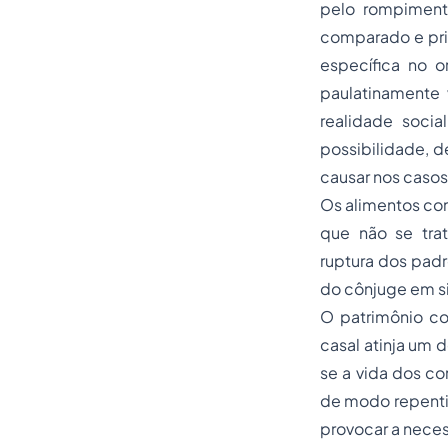
pelo rompimento
comparado e prin
específica no or
paulatinamente v
realidade socia
possibilidade, d
causar nos casos
Os alimentos com
que não se trat
ruptura dos padr
do cônjuge em si
O patrimônio co
casal atinja um 
se a vida dos c
de modo repenti
provocar a neces