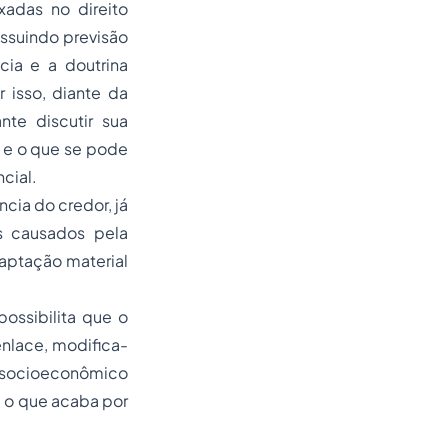
xadas no direito
ssuindo previsão
cia e a doutrina
 isso, diante da
nte discutir sua
, e o que se pode
cial.
cia do credor, já
os causados pela
daptação material
ossibilita que o
enlace, modifica-
o socioeconômico
 o que acaba por