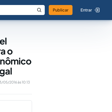
Publicar
Entrar
 IA
Buscar no Jus
el
a o
conômico
gal
3/05/2016 às 10:13