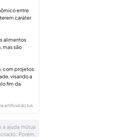
nômico entre
 terem caráter
os alimentos
a, mas são
o, com projetos
ade, visando a
lo fim da
artificial do Jus.
o a ajuda mútua
criado. Porém,