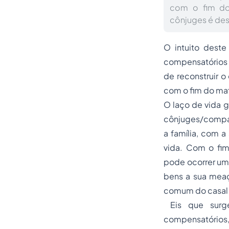
com o fim do
cônjuges é de
O intuito deste
compensatórios q
de reconstruir 
com o fim do ma
O laço de vida g
cônjuges/compa
a família, com 
vida. Com o fim
pode ocorrer um
bens a sua meaç
comum do casal 
Eis que surge
compensatórios, 