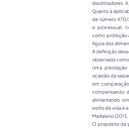
doutrinadores. A
Quanto à aplicab
de número 470/20
e processual, 
como proteção às
figura dos alim
A definição dess
observada como
Uma prestação 
ocasião da separ
em comparação c
compensando de
alimentando em
estilo de vida e 
Madaleno (2013, 
O propósito da 