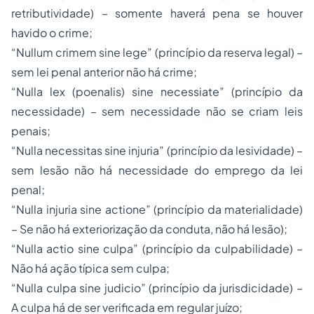
retributividade) – somente haverá pena se houver
havido o crime;
“
Nullum crimem sine lege
” (princípio da reserva legal) –
sem lei penal anterior não há crime;
“
Nulla lex (poenalis) sine necessiate
” (princípio da
necessidade) – sem necessidade não se criam leis
penais;
“
Nulla necessitas sine injuria
” (princípio da lesividade) –
sem lesão não há necessidade do emprego da lei
penal;
“
Nulla injuria sine actione
” (princípio da materialidade)
– Se não há exteriorização da conduta, não há lesão);
“
Nulla actio sine culpa
” (princípio da culpabilidade) –
Não há ação típica sem culpa;
“
Nulla culpa sine judicio
” (princípio da jurisdicidade) –
A culpa há de ser verificada em regular juízo;