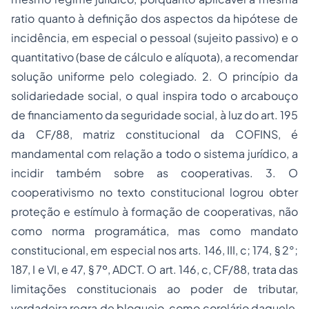
ratio quanto à definição dos aspectos da hipótese de
incidência, em especial o pessoal (sujeito passivo) e o
quantitativo (base de cálculo e alíquota), a recomendar
solução uniforme pelo colegiado. 2. O princípio da
solidariedade social, o qual inspira todo o arcabouço
de financiamento da
seguridade social
, à luz do art. 195
da CF/88, matriz constitucional da COFINS, é
mandamental com relação a todo o sistema jurídico, a
incidir também sobre as cooperativas. 3. O
cooperativismo no texto constitucional logrou obter
proteção e estímulo à formação de cooperativas, não
como norma programática, mas como mandato
constitucional, em especial nos arts. 146, III, c; 174, § 2°;
187, I e VI, e 47, § 7º, ADCT. O art. 146, c, CF/88, trata das
limitações constitucionais ao poder de tributar,
verdadeira regra de bloqueio, como corolário daquele,