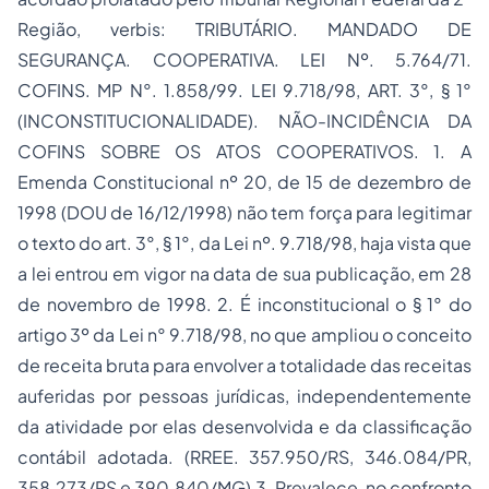
Região, verbis: TRIBUTÁRIO. MANDADO DE
SEGURANÇA. COOPERATIVA. LEI Nº. 5.764/71.
COFINS. MP N°. 1.858/99. LEI 9.718/98, ART. 3°, § 1°
(INCONSTITUCIONALIDADE). NÃO-INCIDÊNCIA DA
COFINS SOBRE OS ATOS COOPERATIVOS. 1. A
Emenda Constitucional nº 20, de 15 de dezembro de
1998 (DOU de 16/12/1998) não tem força para legitimar
o texto do art. 3°, § 1°, da Lei nº. 9.718/98, haja vista que
a lei entrou em vigor na data de sua publicação, em 28
de novembro de 1998. 2. É inconstitucional o § 1° do
artigo 3º da Lei n° 9.718/98, no que ampliou o conceito
de receita bruta para envolver a totalidade das receitas
auferidas por pessoas jurídicas, independentemente
da atividade por elas desenvolvida e da classificação
contábil adotada. (RREE. 357.950/RS, 346.084/PR,
358.273/RS e 390.840/MG) 3. Prevalece, no confronto