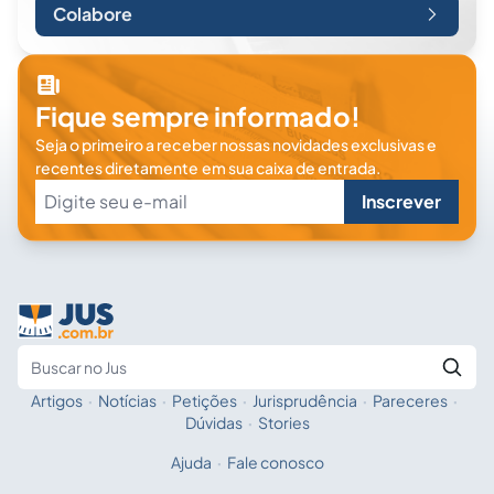
Colabore
Fique sempre informado!
Seja o primeiro a receber nossas novidades exclusivas e
recentes diretamente em sua caixa de entrada.
Inscrever
Artigos
·
Notícias
·
Petições
·
Jurisprudência
·
Pareceres
·
Fale com a IA
Buscar no Jus
Dúvidas
·
Stories
Ajuda
·
Fale conosco