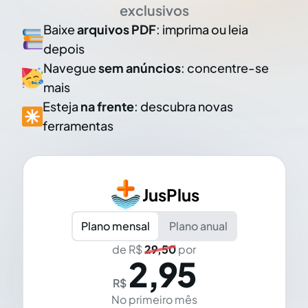
exclusivos
Baixe
arquivos PDF
: imprima ou leia
depois
Navegue
sem anúncios
: concentre-se
mais
Esteja
na frente
: descubra novas
ferramentas
JusPlus
Plano mensal
Plano anual
de R$
29,50
por
2,95
R$
No primeiro mês