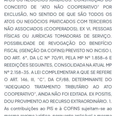
CONCEITO DE “ATO NÃO COOPERATIVO” POR
EXCLUSÃO, NO SENTIDO DE QUE SÃO TODOS OS
ATOS OU NEGÓCIOS PRATICADOS COM TERCEIROS
NÃO ASSOCIADOS (COOPERADOS), EX VI, PESSOAS
FÍSICAS OU JURÍDICAS TOMADORAS DE SERVIÇO.
POSSIBILIDADE DE REVOGAÇÃO DO BENEFÍCIO
FISCAL (ISENÇÃO DA COFINS) PREVISTO NO INCISO I,
DO ART. 6°, DA LC Nº 70/91, PELA MP Nº 1.858-6 E
REEDIÇÕES SEGUINTES, CONSOLIDADA NA ATUAL MP
Nº 2.158-35. A LEI COMPLEMENTAR A QUE SE REFERE
O ART. 146, III, “C”, DA CF/88, DETERMINANTE DO
“ADEQUADO TRATAMENTO TRIBUTÁRIO AO ATO
COOPERATIVO”, AINDA NÃO FOI EDITADA. EX POSITIS,
DOU PROVIMENTO AO RECURSO EXTRAORDINÁRIO. 1.
As contribuições ao PIS e à COFINS sujeitam-se ao
mesmo regime jurídico, porquanto aplicável a mesma