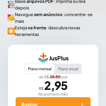
Baixe
arquivos PDF
: imprima ou leia
depois
Navegue
sem anúncios
: concentre-se
mais
Esteja
na frente
: descubra novas
ferramentas
JusPlus
Plano mensal
Plano anual
de R$
29,50
por
2,95
R$
No primeiro mês
Assinar