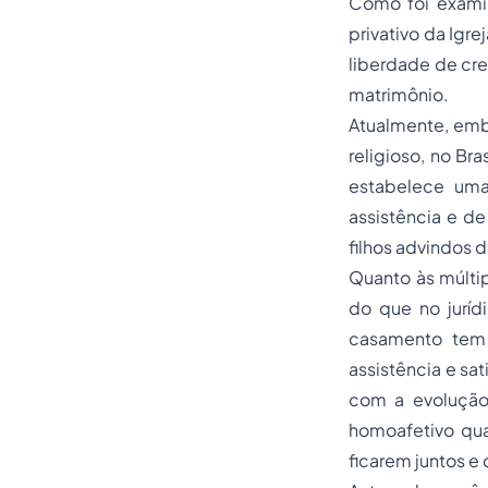
Como foi examin
privativo da Igr
liberdade de cre
matrimônio.
Atualmente, embo
religioso, no Br
estabelece uma 
assistência e d
filhos advindos d
Quanto às múltip
do que no juríd
casamento tem 
assistência e sa
com a evolução 
homoafetivo qu
ficarem juntos e