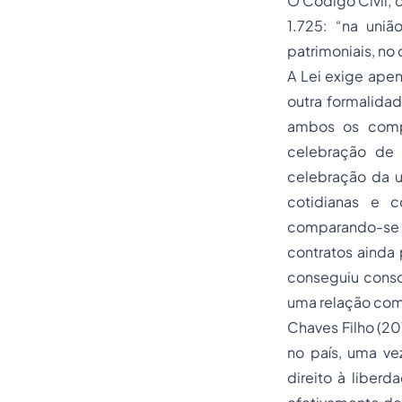
O Código Civil, 
1.725: “na uniã
patrimoniais, no
A Lei exige apen
outra formalida
ambos os compa
celebração de 
celebração da u
cotidianas e 
comparando-se co
contratos ainda 
conseguiu consol
uma relação com
Chaves Filho (20
no país, uma v
direito à liber