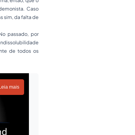
rma, então, que o
udemonista. Caso
s sim, da falta de
No passado, por
 indissolubilidade
ante de todos os
Leia mais