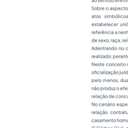
ao sentido efeti
Sobre o aspecto
atos simbólic
estabelecer uni
referência a nen
de sexo, raça, r
Adentrando no ce
realizado perant
Neste conceito 
oficialização jur
pelo menos, dua
não produz o efe
relação de conc
No cenário espe
relação contrat
casamento homoa