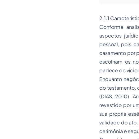
2.1.1 Característ
Conforme anali
aspectos jurídi
pessoal, pois c
casamento por p
escolham os noi
padece de vício 
Enquanto negóci
do testamento, d
(DIAS, 2010). A
revestido por um
sua própria essê
validade do ato.
cerimônia e segu