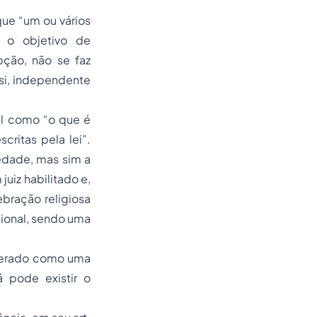
ue “um ou vários
 o objetivo de
pção, não se faz
si, independente
vil como “o que é
critas pela lei”.
edade, mas sim a
juiz habilitado e,
bração religiosa
cional, sendo uma
iderado como uma
á pode existir o