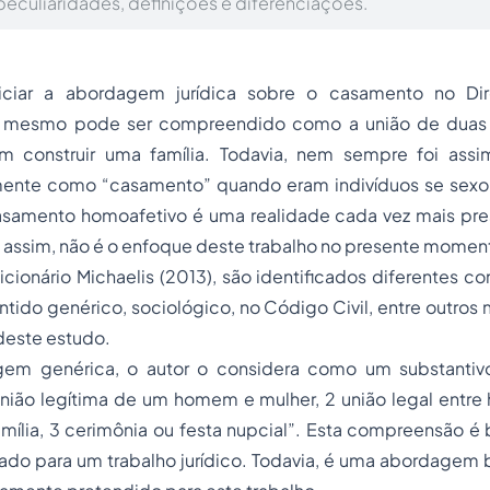
eculiaridades, definições e diferenciações.
iciar a abordagem jurídica sobre o casamento no Dire
o mesmo pode ser compreendido como a união de duas
 construir uma família. Todavia, nem sempre foi assim
ente como “casamento” quando eram indivíduos se sexo 
asamento homoafetivo
é uma realidade cada vez mais pre
 assim, não é o enfoque deste trabalho no presente momen
cionário Michaelis (2013), são identificados diferentes co
ntido genérico, sociológico, no Código Civil, entre outros
deste estudo.
em genérica, o autor o considera como um substantiv
 união legítima de um homem e mulher, 2 união legal entr
família, 3 cerimônia ou festa nupcial”. Esta compreensão é
ado para um trabalho jurídico. Todavia, é uma abordagem 