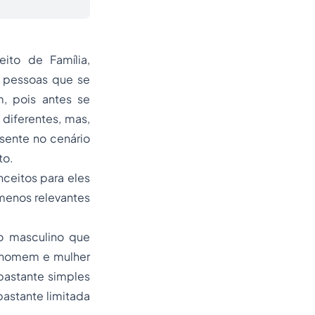
ito de Família,
 pessoas que se
, pois antes se
diferentes, mas,
sente no cenário
to.
nceitos para eles
 menos relevantes
o masculino que
e homem e mulher
 bastante simples
bastante limitada