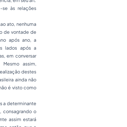
ncia, em seu art.
a-se às relações
 ao ato, nenhuma
ão de vontade de
no após ano, a
os lados após a
as, em conversar
. Mesmo assim,
realização destes
ileira ainda não
 não é visto como
is a determinante
, consagrando o
nte assim estará