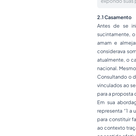
expondo suas p
2.1 Casamento
Antes de se in
sucintamente, 
amam e almejam
considerava som
atualmente, o
c
nacional. Mesmo
Consultando o di
vinculados ao se
para a proposta 
Em sua abordag
representa “1 a
para constituir 
ao contexto traç