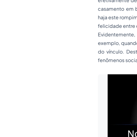
efetivamente den
casamento em bu
haja este rompime
felicidade entre
Evidentemente,
exemplo, quando i
do vínculo. Des
fenômenos socia