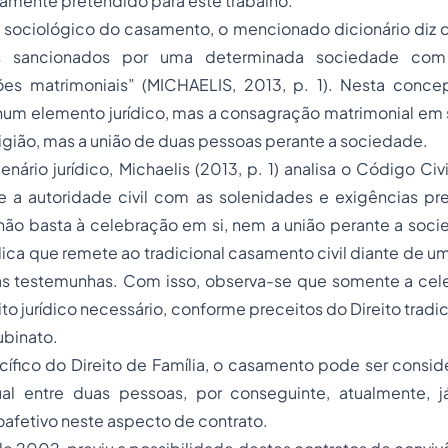
vamente pretendido para este trabalho.
 sociológico do casamento, o mencionado dicionário diz q
os sancionados por uma determinada sociedade com
ões matrimoniais” (MICHAELIS, 2013, p. 1). Nesta conce
hum elemento jurídico, mas a consagração matrimonial em 
eligião, mas a união de duas pessoas perante a sociedade.
nário jurídico, Michaelis (2013, p. 1) analisa o Código Ci
e a autoridade civil com as solenidades e exigências pres
não basta à celebração em si, nem a união perante a soci
ídica que remete ao tradicional casamento civil diante de um 
s testemunhas. Com isso, observa-se que somente a cele
ito jurídico necessário, conforme preceitos do Direito tradi
ubinato.
cífico do Direito de Família, o casamento pode ser cons
ual entre duas pessoas, por conseguinte, atualmente, j
fetivo neste aspecto de contrato.