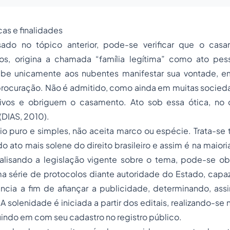
icas e finalidades
sado no tópico anterior, pode-se verificar que o cas
cos, origina a chamada “família legítima” como ato pes
abe unicamente aos nubentes manifestar sua vontade, 
rocuração. Não é admitido, como ainda em muitas
socied
vos e obriguem o casamento. Ato sob essa ótica, no dir
(DIAS, 2010).
o puro e simples, não aceita marco ou espécie. Trata-se
o ato mais solene do direito
brasileiro
e assim é na maiori
nalisando a legislação vigente sobre o tema, pode-se ob
a série de protocolos diante autoridade do Estado, capaz
ncia a fim de afiançar a publicidade, determinando, assi
 A solenidade é iniciada a partir dos editais, realizando-s
indo em com seu cadastro no registro público.