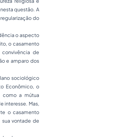
reza religiosa e
 nesta questão. A
 regularização do
idência o aspecto
eito, o casamento
a convivência de
ção e amparo dos
lano sociológico
ito Econômico, o
em como a mútua
e interesse. Mas,
iste o casamento
 sua vontade de