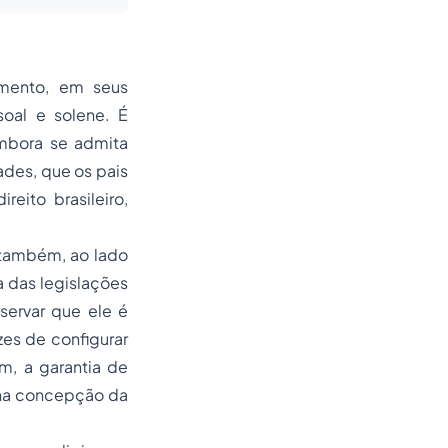
amento, em seus
soal e solene. É
embora se admita
ades
, que os pais
eito brasileiro,
 também, ao lado
a das legislações
servar que ele é
es de configurar
m, a garantia de
e na concepção da