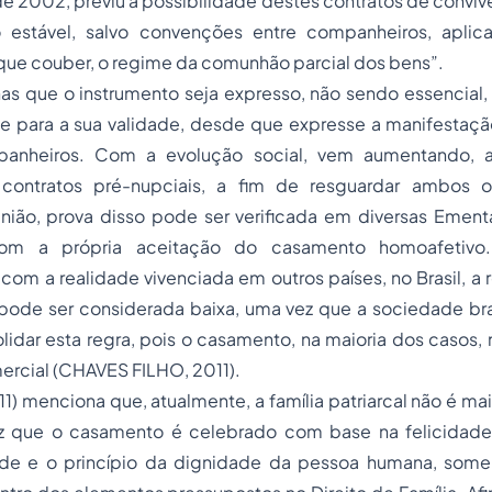
de 2002, previu a possibilidade destes contratos de convivê
o estável, salvo convenções entre companheiros, aplic
 que couber, o regime da comunhão parcial dos bens”.
as que o instrumento seja expresso, não sendo essencial,
de para a sua validade, desde que expresse a manifestaç
nheiros. Com a evolução social, vem aumentando, a
contratos pré-nupciais, a fim de resguardar ambos 
nião, prova disso pode ser verificada em diversas Ement
com a própria aceitação do casamento homoafetivo
m a realidade vivenciada em outros países, no Brasil, a 
pode ser considerada baixa, uma vez que a sociedade bras
idar esta regra, pois o casamento, na maioria dos casos,
ercial (CHAVES FILHO, 2011).
11) menciona que, atualmente, a família patriarcal não é ma
ez que o casamento é celebrado com base na felicidade
dade e o princípio da dignidade da pessoa humana, some