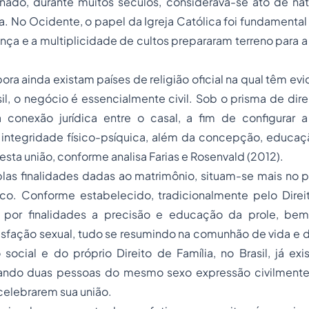
ado, durante muitos séculos, considerava-se ato de natu
eja. No Ocidente, o papel da Igreja Católica foi fundamental
nça e a multiplicidade de cultos prepararam terreno para a
ra ainda existam países de religião oficial na qual têm ev
asil, o negócio é essencialmente civil. Sob o prisma de dir
conexão jurídica entre o casal, a fim de configurar 
e integridade físico-psíquica, além da concepção, educa
esta união, conforme analisa Farias e Rosenvald (2012).
las finalidades dadas ao matrimônio, situam-se mais no p
ico. Conforme estabelecido, tradicionalmente pelo Dire
por finalidades a precisão e educação da prole, b
tisfação sexual, tudo se resumindo na comunhão de vida e d
social e do próprio Direito de Família, no Brasil, já ex
ando duas pessoas do mesmo sexo expressão civilmente
 celebrarem sua união.