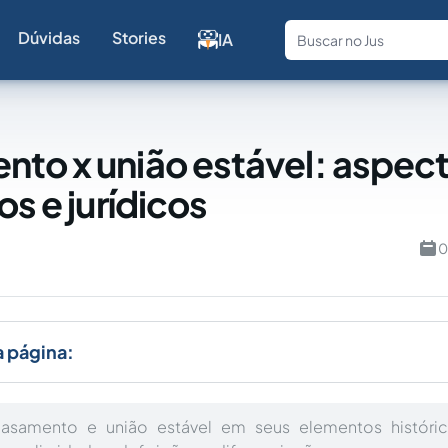
Dúvidas
Stories
IA
Fale com a
to x união estável: aspec
os e jurídicos
0
a página:
asamento e união estável em seus elementos histórico