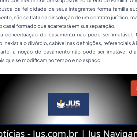
tro dos elementos pressupostos no Direito de Família. Afi
sca da felicidade de seus integrantes forma família e
nto, não se trata da dissolução de um contrato jurídico, ma
 o casal formado que acarretará em sua separação.
 a conceituação de casamento não pode ser imutável. 
nexistia o divórcio, cabível nas definições, referenciais à
tarte, a noção de casamento não pode ser imutável di
is que se modificam no tempo e no espaço.