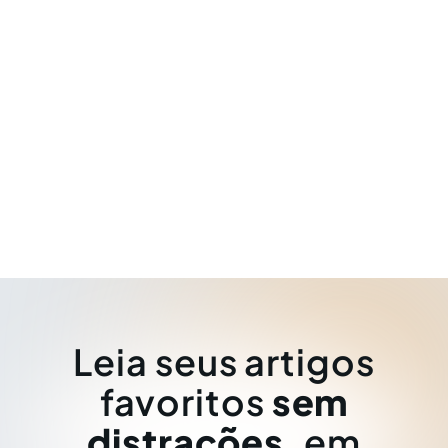
Leia seus artigos
favoritos
sem
distrações
, em