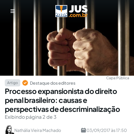
Capa:
Pública
Destaque dos editores
Artigo
Processo expansionista do direito
penal brasileiro: causas e
perspectivas de descriminalização
Exibindo página 2 de 3
Nathália Vieira Machado
03/09/2017 às 17:50