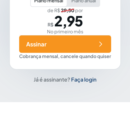
Plano mensal
Plano anual
de R$
29,50
por
2,95
R$
No primeiro mês
Assinar
Cobrança mensal, cancele quando quiser
Já é assinante?
Faça login