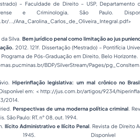
strado) – Faculdade de Direito – USP, Departamento d
Forense e
Criminologia
, São Paulo. Dispo
.br/.../Ana_Carolina_Carlos_de_Oliveira_Integral.p
da Silva.
Bem jurídico penal como limitação ao
jus punien
zação.
2012. 121f. Dissertação (Mestrado) – Pontifícia Univ
, Programa de Pós-Graduação em Direito, Belo Horizonte. 
temas.pucminas.br/BDP/SilverStream/Pages/pg_ConsIte
.
ávio.
Hiperinflação legislativa: um mal crônico no Brasi
Disponível em: < http://jus.com.br/artigos/9234/hiperinfla
03/2014.
ried.
Perspectivas de uma moderna política criminal
. Rev
s. São Paulo: RT, n° 08, out. 1994.
n.
Ilícito Administrativo e Ilícito Penal
. Revista de
Direito 
 1945. Disponíve