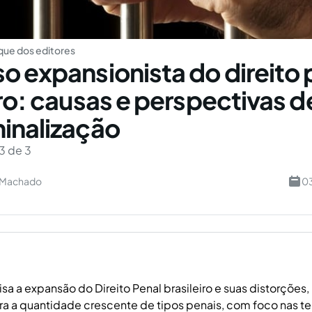
ue dos editores
o expansionista do direito 
iro: causas e perspectivas d
inalização
3 de 3
a Machado
03
lisa a expansão do Direito Penal brasileiro e suas distorçõe
ara a quantidade crescente de tipos penais, com foco nas te