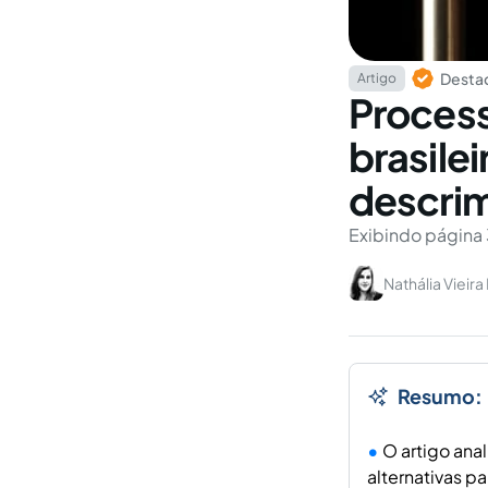
Destaq
Artigo
Process
brasile
descrim
Exibindo página 
Nathália Vieir
Resumo:
O artigo ana
alternativas p