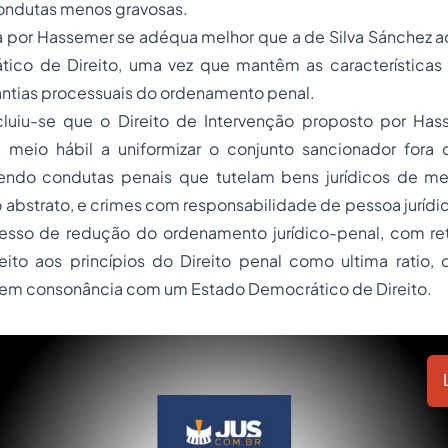
condutas menos gravosas.
ta por Hassemer se adéqua melhor que a de Silva Sánchez 
ico de Direito, uma vez que mantêm as características 
antias processuais do ordenamento penal.
cluiu-se que o Direito de Intervenção proposto por Has
é meio hábil a uniformizar o conjunto sancionador fora d
vendo condutas penais que tutelam bens jurídicos de me
 abstrato, e crimes com responsabilidade de pessoa jurídi
esso de redução do ordenamento jurídico-penal, com r
peito aos princípios do Direito penal como ultima ratio,
em consonância com um Estado Democrático de Direito.