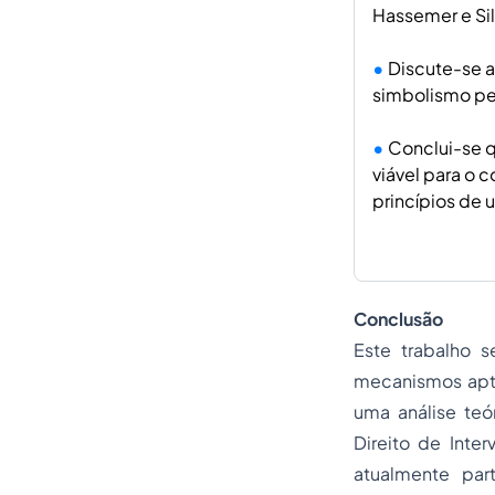
Hassemer e Si
Discute-se a
simbolismo pen
Conclui-se q
viável para o 
princípios de 
Conclusão
Este trabalho s
mecanismos apto
uma análise teó
Direito de Inte
atualmente par