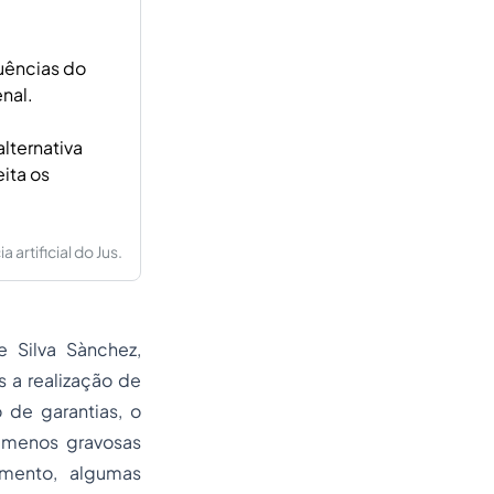
uências do
nal.
lternativa
ita os
artificial do Jus.
e Silva Sànchez,
s a realização de
 de garantias, o
s menos gravosas
imento, algumas