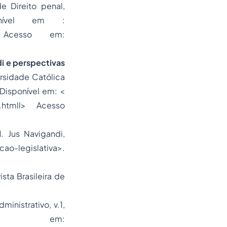
e Direito penal,
nível em :
df‎> Acesso em:
di
e perspectivas
ersidade Católica
Disponível em: <
m.htmll> Acesso
l
. Jus Navigandi,
cao-legislativa>.
ista Brasileira de
Administrativo
, v.1,
l em: