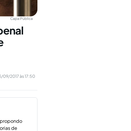
Capa:
Pública
penal
e
/09/2017 às 17:50
s, propondo
orias de