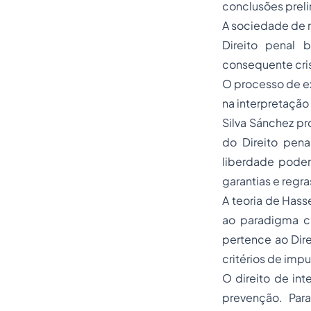
conclusões prel
A sociedade de r
Direito penal 
consequente cris
O processo de ex
na interpretação 
Silva Sánchez pr
do Direito pena
liberdade poder
garantias e regr
A teoria de Hass
ao paradigma cl
pertence ao Dire
critérios de imp
O direito de int
prevenção. Para