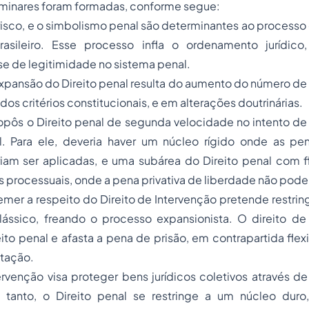
iminares foram formadas, conforme segue:
isco, e o simbolismo penal são determinantes ao processo
brasileiro. Esse processo infla o ordenamento jurídic
e de legitimidade no sistema penal.
pansão do Direito penal resulta do aumento do número de 
dos critérios constitucionais, e em alterações doutrinárias.
opôs o Direito penal de segunda velocidade no intento de
l. Para ele, deveria haver um núcleo rígido onde as
pe
iam ser aplicadas, e uma subárea do Direito penal com fl
as processuais, onde a pena privativa de liberdade não poder
emer a respeito do Direito de Intervenção pretende restringi
ássico, freando o processo expansionista. O direito de
ito penal e afasta a pena de prisão, em contrapartida flexib
utação.
ervenção visa proteger bens jurídicos coletivos através 
 tanto, o Direito penal se restringe a um núcleo duro