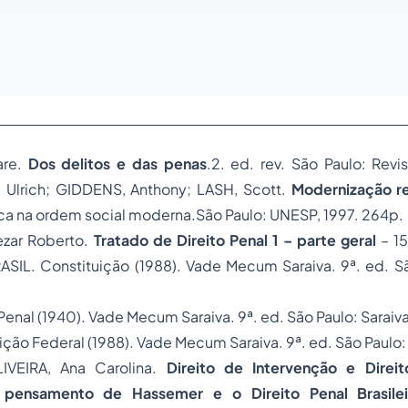
are.
Dos delitos e das penas
.2. ed. rev. São Paulo: Revis
 Ulrich; GIDDENS, Anthony; LASH, Scott.
Modernização re
ica na
ordem social
moderna.São Paulo: UNESP, 1997. 264p.
zar Roberto.
Tratado de
Direito Penal
1 – parte geral
– 15
ASIL. Constituição (1988). Vade Mecum Saraiva. 9ª. ed. Sã
enal (1940). Vade Mecum Saraiva. 9ª. ed. São Paulo: Saraiv
ição Federal (1988). Vade Mecum Saraiva. 9ª. ed. São Paulo:
VEIRA, Ana Carolina.
Direito de Intervenção e Direit
 pensamento de Hassemer e o Direito Penal Brasile