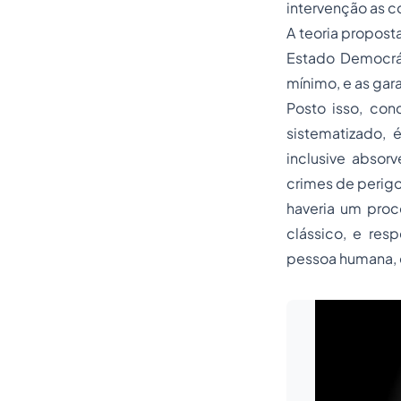
intervenção as 
A teoria propos
Estado Democrát
mínimo, e as gar
Posto isso, con
sistematizado, 
inclusive absor
crimes de perigo
haveria um proc
clássico, e res
pessoa humana, 