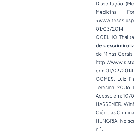
Dissertação (Me
Medicina 
<www.teses.usp
01/03/2014.
COELHO, Thalita 
de descriminali
de
Minas Gerais
http://www.sis
em: 01/03/2014
GOMES, Luiz Fl
Teresina: 2006. 
Acesso em: 10/
HASSEMER, Winf
Ciências Criminai
HUNGRIA, Nelso
n.1.