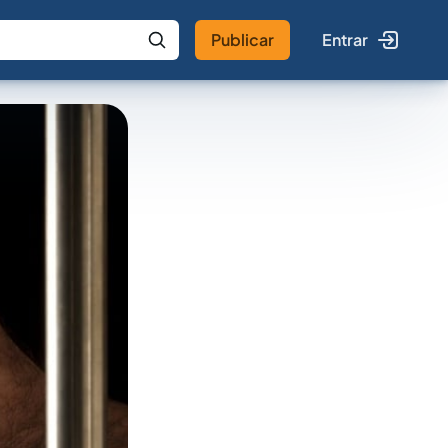
Publicar
Entrar
 IA
Buscar no Jus