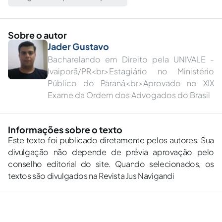
Sobre o autor
Jader Gustavo
Bacharelando em Direito pela UNIVALE -
Ivaiporã/PR<br>Estagiário no Ministério
Público do Paraná<br>Aprovado no XIX
Exame da Ordem dos Advogados do Brasil
Informações sobre o texto
Este texto foi publicado diretamente pelos autores. Sua
divulgação não depende de prévia aprovação pelo
conselho editorial do site. Quando selecionados, os
textos são divulgados na Revista Jus Navigandi