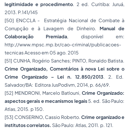
legitimidade e procedimento
. 2 ed. Curitiba: Juruá,
2013. P.141/145
[50]
ENCCLA - Estratégia Nacional de Combate à
Corrupção e à Lavagem de Dinheiro.
Manual de
Colaboração Premiada
, disponível em:
http://www.mpsc.mp.br/cao-criminal/publicacoes-
tecnicas
Acesso em 05 ago. 2015
[51]
CUNHA, Rogério Sanches; PINTO, Ronaldo Batista.
Crime Organizado, Comentários à nova Lei sobre o
Crime Organizado – Lei n. 12.850/2013
. 2. Ed.
Salvador/BA: Editora JusPodivm, 2014, p. 66/69.
[52]
MENDRONI, Marcelo Batlouni,
Crime Organizado:
aspectos gerais e mecanismos legais
5. ed. São Paulo:
Atlas, 2015. p 150.
[53]
CONSERINO, Cassio Roberto.
Crime organizado e
institutos correlatos.
São Paulo: Atlas, 2011. p. 121.