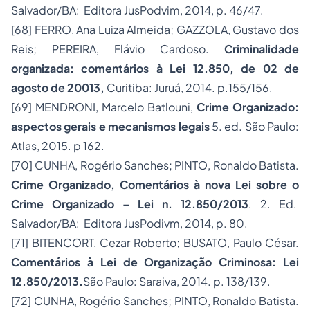
Salvador/BA: Editora JusPodvim, 2014, p. 46/47.
[68]
FERRO, Ana Luiza Almeida; GAZZOLA, Gustavo dos
Reis; PEREIRA, Flávio Cardoso.
Criminalidade
organizada: comentários à Lei 12.850, de 02 de
agosto de 20013,
Curitiba: Juruá, 2014. p.155/156.
[69]
MENDRONI, Marcelo Batlouni,
Crime Organizado:
aspectos gerais e mecanismos legais
5. ed. São Paulo:
Atlas, 2015. p 162.
[70]
CUNHA, Rogério Sanches; PINTO, Ronaldo Batista.
Crime Organizado, Comentários à nova Lei sobre o
Crime Organizado – Lei n. 12.850/2013
. 2. Ed.
Salvador/BA: Editora JusPodivm, 2014, p. 80.
[71]
BITENCORT, Cezar Roberto; BUSATO, Paulo César.
Comentários à Lei de Organização Criminosa: Lei
12.850/2013.
São Paulo: Saraiva, 2014. p. 138/139.
[72]
CUNHA, Rogério Sanches; PINTO, Ronaldo Batista.