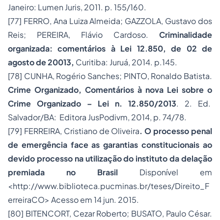
Janeiro: Lumen Juris, 2011. p. 155/160.
[77]
FERRO, Ana Luiza Almeida; GAZZOLA, Gustavo dos
Reis; PEREIRA, Flávio Cardoso.
Criminalidade
organizada: comentários à Lei 12.850, de 02 de
agosto de 20013,
Curitiba: Juruá, 2014. p.145.
[78]
CUNHA, Rogério Sanches; PINTO, Ronaldo Batista.
Crime Organizado, Comentários à nova Lei sobre o
Crime Organizado – Lei n. 12.850/2013
. 2. Ed.
Salvador/BA: Editora JusPodivm, 2014, p. 74/78.
[79]
FERREIRA, Cristiano de Oliveira
. O processo penal
de emergência face as garantias constitucionais ao
devido processo na utilização do instituto da delação
premiada no Brasil
Disponível em
<http://www.biblioteca.pucminas.br/teses/Direito_F
erreiraCO> Acesso em 14 jun. 2015.
[80]
BITENCORT, Cezar Roberto; BUSATO, Paulo César.