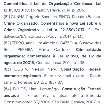
Comentários à Lei de Organização Criminosa: Lei
12.850/2013.
São Paulo: Saraiva, 2014. p. 206.
[81]
CUNHA, Rogério Sanches; PINTO, Ronaldo Batista.
Crime Organizado, Comentários à nova Lei sobre o
Crime Organizado – Lei n. 12.850/2013
. 2. Ed.
Salvador/BA: Editora JusPodvim, 2014, p. 133.
[82]
FERRO, Ana Luiza Almeida; GAZZOLA, Gustavo dos
Reis; PEREIRA, Flávio Cardoso.
Criminalidade
organizada: comentários à Lei 12.850, de 02 de
agosto de 20013,
Curitiba: Juruá, 2014. p.238.
[83]
COSTA, Nelson Nery.
Constituição Federal
anotada e explicada
- 5. ed. rev. atual. e ampl. - Rio de
Janeiro: Forense, 2012. p.185/187.
[84]
BULOS, Uadi Lammêgo,
Constituição Federal
anotada
– 7. ed. rev. e atual. até a Emenda
Constitucional n 53/2006. São Paulo: Saraiva, 2007. p.