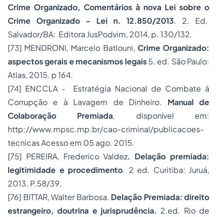
Crime Organizado, Comentários à nova Lei sobre o
Crime Organizado – Lei n. 12.850/2013
. 2. Ed.
Salvador/BA: Editora JusPodvim, 2014, p. 130/132.
[73]
MENDRONI, Marcelo Batlouni,
Crime Organizado:
aspectos gerais e mecanismos legais
5. ed. São Paulo:
Atlas, 2015. p 164.
[74]
ENCCLA - Estratégia Nacional de Combate à
Corrupção e à Lavagem de Dinheiro.
Manual de
Colaboração Premiada
, disponível em:
http://www.mpsc.mp.br/cao-criminal/publicacoes-
tecnicas
Acesso em 05 ago. 2015.
[75]
PEREIRA, Frederico Valdez
. Delação premiada:
legitimidade e procedimento
. 2 ed. Curitiba: Juruá,
2013. P.58/39.
[76]
BITTAR, Walter Barbosa.
Delação Premiada: direito
estrangeiro, doutrina e jurisprudência.
2.ed. Rio de