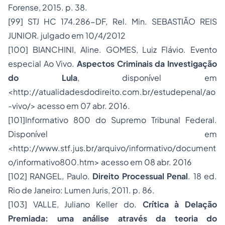
Forense, 2015. p. 38.
[99]
STJ HC 174.286-DF, Rel. Min. SEBASTIÃO REIS
JUNIOR. julgado em 10/4/2012
[100]
BIANCHINI, Aline. GOMES, Luiz Flávio. Evento
especial Ao Vivo.
Aspectos Criminais da Investigação
do Lula
, disponível em
<
http://atualidadesdodireito.com.br/estudepenal/ao
-vivo/
> acesso em 07 abr. 2016.
[101]
Informativo 800 do Supremo Tribunal Federal.
Disponível em
<http://www.stf.jus.br/arquivo/informativo/document
o/informativo800.htm> acesso em 08 abr. 2016
[102]
RANGEL, Paulo.
Direito Processual Penal
. 18 ed.
Rio de Janeiro: Lumen Juris, 2011. p. 86.
[103]
VALLE, Juliano Keller do.
Crítica à Delação
Premiada: uma análise através da teoria do