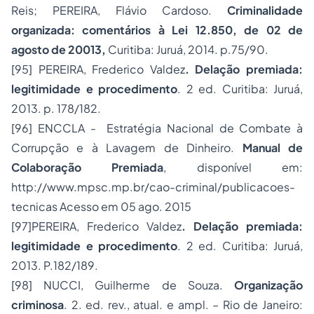
Reis; PEREIRA, Flávio Cardoso.
Criminalidade
organizada: comentários à Lei 12.850, de 02 de
agosto de 20013,
Curitiba: Juruá, 2014. p.75/90.
[95]
PEREIRA, Frederico Valdez
. Delação premiada:
legitimidade e procedimento
. 2 ed. Curitiba: Juruá,
2013. p. 178/182.
[96]
ENCCLA - Estratégia Nacional de Combate à
Corrupção e à Lavagem de Dinheiro.
Manual de
Colaboração Premiada
, disponível em:
http://www.mpsc.mp.br/cao-criminal/publicacoes-
tecnicas
Acesso em 05 ago. 2015
[97]
PEREIRA, Frederico Valdez
. Delação premiada:
legitimidade e procedimento
. 2 ed. Curitiba: Juruá,
2013. P.182/189.
[98]
NUCCI, Guilherme de Souza.
Organização
criminosa
. 2. ed. rev., atual. e ampl. – Rio de Janeiro: