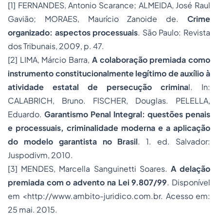
[1]
FERNANDES, Antonio Scarance; ALMEIDA, José Raul
Gavião; MORAES, Maurício Zanoide de.
Crime
organizado: aspectos processuais
. São Paulo: Revista
dos Tribunais, 2009, p. 47.
[2]
LIMA, Márcio Barra,
A colaboração premiada como
instrumento constitucionalmente legítimo de auxílio à
atividade estatal de persecução crimina
l. In:
CALABRICH, Bruno. FISCHER, Douglas. PELELLA,
Eduardo.
Garantismo Penal Integral: questões penais
e processuais, criminalidade moderna e a aplicação
do modelo garantista no Brasil
. 1. ed. Salvador:
Juspodivm, 2010.
[3]
MENDES, Marcella Sanguinetti Soares.
A delação
premiada com o advento na Lei 9.807/99
. Disponível
em <
http://www.ambito-juridico.com.br
. Acesso em:
25 mai. 2015.