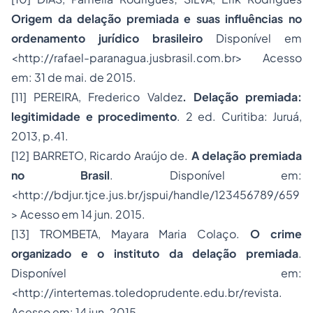
Origem da delação premiada e suas influências no
ordenamento jurídico brasileiro
Disponível em
<http://rafael-paranagua.jusbrasil.com.br> Acesso
em: 31 de mai. de 2015.
[11]
PEREIRA, Frederico Valdez
. Delação premiada:
legitimidade e procedimento
. 2 ed. Curitiba: Juruá,
2013, p.41.
[12]
BARRETO, Ricardo Araújo de.
A delação premiada
no Brasil
. Disponível em:
<http://bdjur.tjce.jus.br/jspui/handle/123456789/659
> Acesso em 14 jun. 2015.
[13]
TROMBETA, Mayara Maria Colaço.
O crime
organizado e o instituto da delação premiada
.
Disponível em:
<http://intertemas.toledoprudente.edu.br/revista.
Acesso em: 14 jun. 2015.