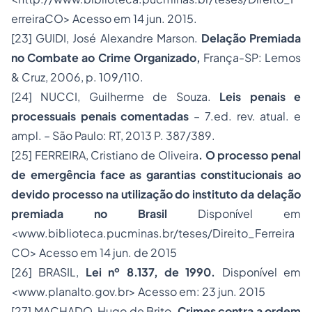
erreiraCO> Acesso em 14 jun. 2015.
[23]
GUIDI, José Alexandre Marson.
Delação Premiada
no Combate ao Crime Organizado,
França-SP: Lemos
& Cruz, 2006, p. 109/110.
[24]
NUCCI, Guilherme de Souza.
Leis penais e
processuais penais comentadas
– 7.ed. rev. atual. e
ampl. – São Paulo: RT, 2013 P. 387/389.
[25]
FERREIRA, Cristiano de Oliveira
. O processo penal
de emergência face as garantias constitucionais ao
devido processo na utilização do instituto da delação
premiada no Brasil
Disponível em
<www.biblioteca.pucminas.br/teses/Direito_Ferreira
CO> Acesso em 14 jun. de 2015
[26]
BRASIL,
Lei nº 8.137, de 1990.
Disponível em
<www.planalto.gov.br> Acesso em: 23 jun. 2015
[27]
MACHADO, Hugo de Brito.
Crimes contra a ordem