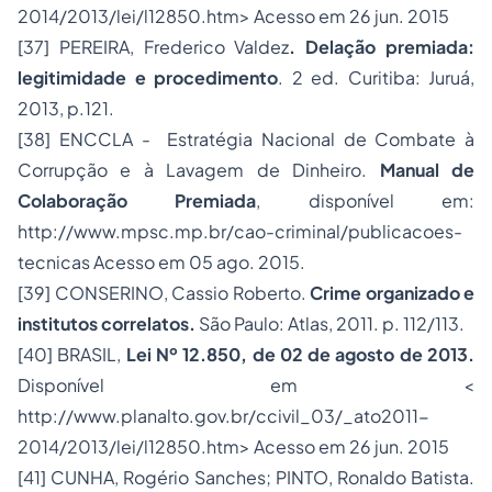
2014/2013/lei/l12850.htm> Acesso em 26 jun. 2015
[37]
PEREIRA, Frederico Valdez
. Delação premiada:
legitimidade e procedimento
. 2 ed. Curitiba: Juruá,
2013, p.121.
[38]
ENCCLA - Estratégia Nacional de Combate à
Corrupção e à Lavagem de Dinheiro.
Manual de
Colaboração Premiada
, disponível em:
http://www.mpsc.mp.br/cao-criminal/publicacoes-
tecnicas
Acesso em 05 ago. 2015.
[39]
CONSERINO, Cassio Roberto.
Crime organizado e
institutos correlatos.
São Paulo: Atlas, 2011. p. 112/113.
[40]
BRASIL,
Lei Nº 12.850, de 02 de agosto de 2013.
Disponível em <
http://www.planalto.gov.br/ccivil_03/_ato2011-
2014/2013/lei/l12850.htm> Acesso em 26 jun. 2015
[41]
CUNHA, Rogério Sanches; PINTO, Ronaldo Batista.