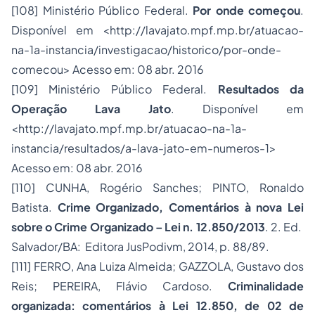
[108]
Ministério Público Federal.
Por onde começou
.
Disponível em <http://lavajato.mpf.mp.br/atuacao-
na-1a-instancia/investigacao/historico/por-onde-
comecou> Acesso em: 08 abr. 2016
[109]
Ministério Público Federal.
Resultados da
Operação Lava Jato
. Disponível em
<http://lavajato.mpf.mp.br/atuacao-na-1a-
instancia/resultados/a-lava-jato-em-numeros-1>
Acesso em: 08 abr. 2016
[110]
CUNHA, Rogério Sanches; PINTO, Ronaldo
Batista.
Crime Organizado, Comentários à nova Lei
sobre o Crime Organizado – Lei n. 12.850/2013
. 2. Ed.
Salvador/BA: Editora JusPodivm, 2014, p. 88/89.
[111]
FERRO, Ana Luiza Almeida; GAZZOLA, Gustavo dos
Reis; PEREIRA, Flávio Cardoso.
Criminalidade
organizada: comentários à Lei 12.850, de 02 de