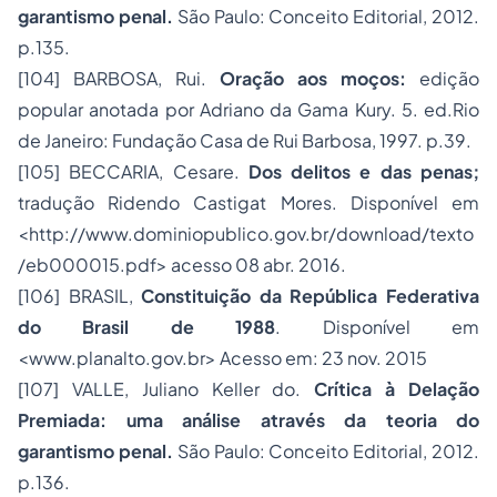
garantismo penal.
São Paulo: Conceito Editorial, 2012.
p.135.
[104]
BARBOSA, Rui.
Oração aos moços:
edição
popular anotada por Adriano da Gama Kury. 5. ed.Rio
de Janeiro: Fundação Casa de Rui Barbosa, 1997. p.39.
[105]
BECCARIA, Cesare.
Dos delitos e das
penas
;
tradução Ridendo Castigat Mores. Disponível em
<
http://www.dominiopublico.gov.br/download/texto
/eb000015.pdf
> acesso 08 abr. 2016.
[106]
BRASIL,
Constituição da República Federativa
do Brasil de 1988
. Disponível em
<www.planalto.gov.br> Acesso em: 23 nov. 2015
[107]
VALLE, Juliano Keller do.
Crítica à Delação
Premiada: uma análise através da teoria do
garantismo penal.
São Paulo: Conceito Editorial, 2012.
p.136.