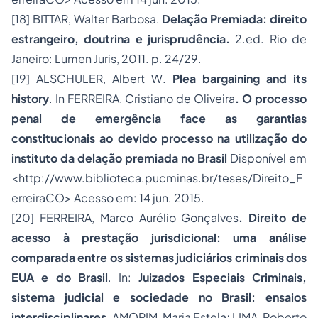
[18]
BITTAR, Walter Barbosa.
Delação Premiada: direito
estrangeiro, doutrina e jurisprudência.
2.ed. Rio de
Janeiro: Lumen Juris, 2011. p. 24/29.
[19]
ALSCHULER, Albert W.
Plea bargaining and its
history
. In FERREIRA, Cristiano de Oliveira
. O processo
penal de emergência face as garantias
constitucionais ao devido processo na utilização do
instituto da delação premiada no Brasil
Disponível em
<http://www.biblioteca.pucminas.br/teses/Direito_F
erreiraCO> Acesso em: 14 jun. 2015.
[20]
FERREIRA, Marco Aurélio Gonçalves
. Direito de
acesso à prestação jurisdicional: uma análise
comparada entre os sistemas judiciários criminais dos
EUA e do Brasil
.
In:
Juizados Especiais Criminais,
sistema judicial e sociedade no Brasil: ensaios
interdisciplinares
.
AMORIM, Maria Estela; LIMA, Roberto