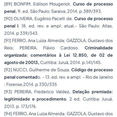
[89]
BONFIM, Edilson Mougenot.
Curso de processo
penal.
9. ed. São Paulo: Saraiva, 2014. p.389/393.
[90]
OLIVEIRA, Eugênio Pacelli de.
Curso de processo
penal I
. 18. ed. rev. e ampl. atual.- São Paulo: Atlas,
2014. p 339/343.
[91]
FERRO, Ana Luiza Almeida; GAZZOLA, Gustavo dos
Reis; PEREIRA, Flávio Cardoso.
Criminalidade
organizada: comentários à Lei 12.850, de 02 de
agosto de 20013,
Curitiba: Juruá, 2014. p.141/145.
[92]
NUCCI, Guilherme de Souza.
Código de processo
penal comentad
o. – 13. ed. rev. e ampl. – Rio de Janeiro
: Forense,2014. p 330/335
[93]
PEREIRA, Frederico Valdez
. Delação premiada:
legitimidade e procedimento
. 2 ed. Curitiba: Juruá,
2013. p. 173/176.
[94]
FERRO, Ana Luiza Almeida; GAZZOLA, Gustavo dos