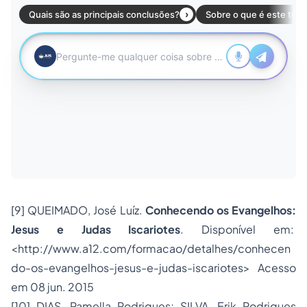
[9]
QUEIMADO, José Luíz.
Conhecendo os Evangelhos:
Jesus e Judas Iscariotes
. Disponível em:
<
http://www.a12.com/formacao/detalhes/conhecen
do-os-evangelhos-jesus-e-judas-iscariotes
> Acesso
em 08 jun. 2015
[10]
DIAS, Pamella Rodrigues; SILVA, Erik Rodrigues