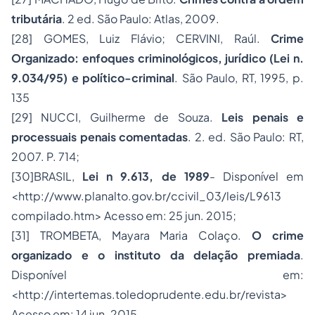
tributária
.
2 ed. São Paulo: Atlas, 2009.
[28]
GOMES, Luiz Flávio; CERVINI, Raúl.
Crime
Organizado: enfoques criminológicos, jurídico (Lei n.
9.034/95) e político-criminal
. São Paulo, RT, 1995, p.
135
[29]
NUCCI, Guilherme de Souza.
Leis penais e
processuais penais comentadas
.
2. ed. São Paulo: RT,
2007. P. 714;
[30]
BRASIL,
Lei n 9.613, de 1989
- Disponível em
<http://www.planalto.gov.br/ccivil_03/leis/L9613
compilado.htm> Acesso em: 25 jun. 2015;
[31]
TROMBETA, Mayara Maria Colaço.
O crime
organizado e o instituto da delação premiada
.
Disponível em:
<http://intertemas.toledoprudente.edu.br/revista>
Acesso em: 14 jun. 2015.