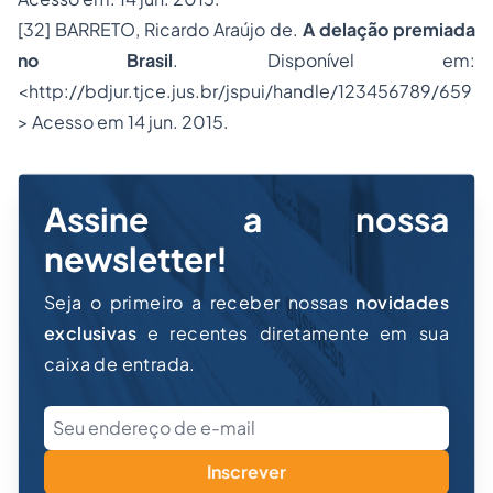
[32]
BARRETO, Ricardo Araújo de.
A delação premiada
no Brasil
. Disponível em:
<http://bdjur.tjce.jus.br/jspui/handle/123456789/659
> Acesso em 14 jun. 2015.
Assine a nossa
newsletter!
Seja o primeiro a receber nossas
novidades
exclusivas
e recentes diretamente em sua
caixa de entrada.
Inscrever