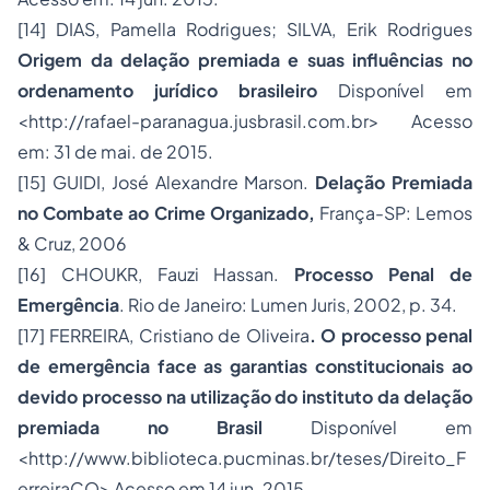
[14]
DIAS, Pamella Rodrigues; SILVA, Erik Rodrigues
Origem da delação premiada e suas influências no
ordenamento jurídico brasileiro
Disponível em
<http://rafael-paranagua.jusbrasil.com.br> Acesso
em: 31 de mai. de 2015.
[15]
GUIDI, José Alexandre Marson.
Delação Premiada
no Combate ao Crime Organizado,
França-SP: Lemos
& Cruz, 2006
[16]
CHOUKR, Fauzi Hassan.
Processo
Penal de
Emergência
. Rio de Janeiro: Lumen Juris, 2002, p. 34.
[17]
FERREIRA, Cristiano de Oliveira
. O processo penal
de emergência face as garantias constitucionais ao
devido processo na utilização do instituto da delação
premiada no Brasil
Disponível em
<http://www.biblioteca.pucminas.br/teses/Direito_F
erreiraCO> Acesso em 14 jun. 2015.