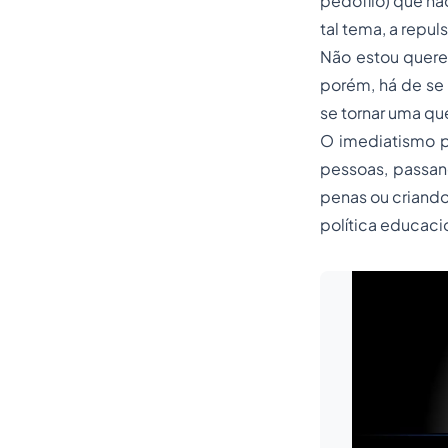
pedófilo) que nã
tal tema, a repul
Não estou quere
porém, há de se 
se tornar uma qu
O imediatismo pe
pessoas, passan
penas
ou criando
política educaci