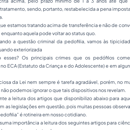
crita acima, pelo prazo mínimo de 1 a 3 anos até que 
ratamento, sendo, portanto, restabelecida a pena imposta
a.
que estamos tratando acima de transferência e não de con
el enquanto aquela pode voltar ao
status quo.
sando a questão criminal da pedofilia, vamos às tipicida
uando exteriorizada
 esses? Os principais crimes que os pedófilos com
 no ECA (Estatuto da Criança e do Adolescente) e em algun
nciosa da Lei nem sempre é tarefa agradável, porém, no m
não podemos ignorar o que tais dispositivos nos revelam.
te a leitura dos artigos que disponibilizo abaixo para aq
om as legislações em questão, pois muitas pessoas observa
dofilia” é rotineira em nosso cotidiano.
suma importância a leitura dos seguintes artigos para ciê