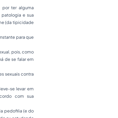
 por ter alguma
 patologia e sua
me (da tipicidade
onstante para que
exual, pois, como
há de se falar em
s sexuais contra
deve-se levar em
acordo com sua
 pedofilia (e do