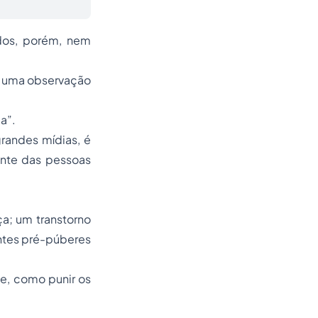
dos, porém, nem
, uma observação
a”.
randes mídias, é
ente das pessoas
a; um transtorno
entes pré-púberes
e, como punir os