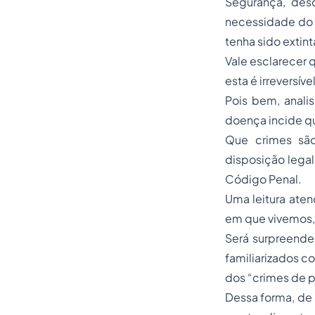
Segurança, des
necessidade do t
tenha sido extint
Vale esclarecer 
esta é irreversív
Pois bem, anali
doença incide q
Que crimes são
disposição legal
Código Penal.
Uma leitura ate
em que vivemos, 
Será surpreenden
familiarizados c
dos “crimes de pe
Dessa forma, de 