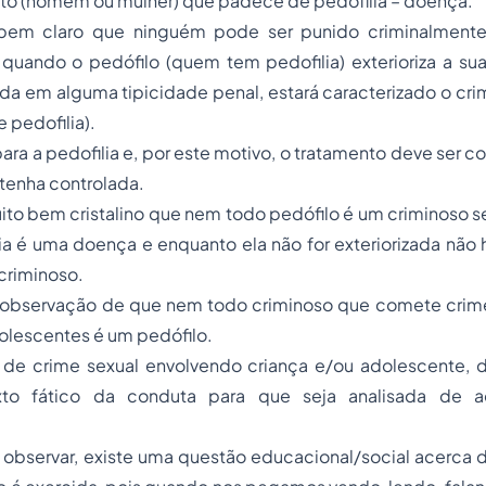
eito (homem ou mulher) que padece de pedofilia – doença.
 bem claro que ninguém pode ser punido criminalmente
quando o pedófilo (quem tem pedofilia) exterioriza a sua
lda em alguma
tipicidade
penal, estará caracterizado o cri
e pedofilia).
para a pedofilia e, por este motivo, o tratamento deve ser c
ntenha controlada.
ito bem cristalino que nem todo pedófilo é um criminoso s
ilia é uma doença e enquanto ela não for exteriorizada não 
criminoso.
 observação de que nem todo criminoso que comete crime
olescentes é um pedófilo.
 de crime sexual envolvendo criança e/ou adolescente, 
xto fático da conduta para que seja analisada de 
servar, existe uma questão educacional/social acerca da