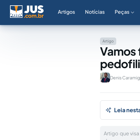
Artigos
Notícias
Peças
Artigo
Vamos f
pedofil
Denis Caramig
Leia nest
Artigo que visa