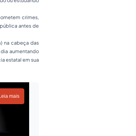
ndo ou estudando
 cometem crimes,
pública antes de
m) na cabeça das
o dia aumentando
ia estatal em sua
Leia mais