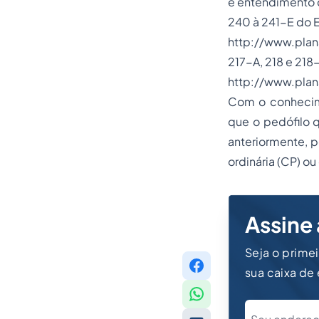
e entendimento 
240 à 241-E do E
http://www.plan
217-A, 218 e 218
http://www.plan
Com o conhecime
que o pedófilo q
anteriormente, p
ordinária (CP) ou
Assine 
Seja o prime
sua caixa de