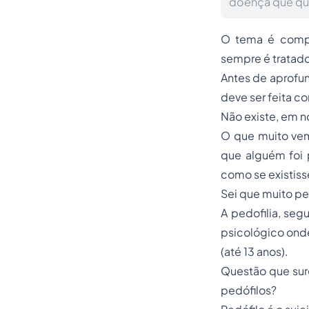
doença que qua
O tema é compl
sempre é tratado
Antes de aprofun
deve ser feita c
Não existe, em n
O que muito vem
que alguém foi 
como se existisse
Sei que muito pe
A pedofilia, se
psicológico onde
(até 13 anos).
Questão que sur
pedófilos?