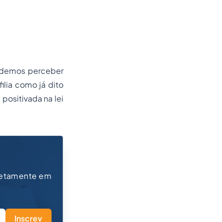
podemos perceber
lia como já dito
positivada na lei
retamente em
Inscrev