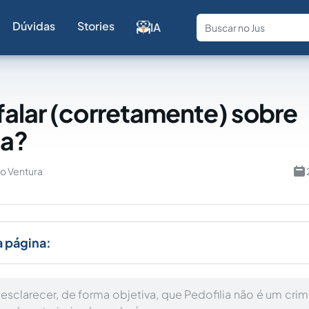
Dúvidas
Stories
IA
Fale com a
alar (corretamente) sobre
ia?
o Ventura
a página:
 esclarecer, de forma objetiva, que Pedofilia não é um cr