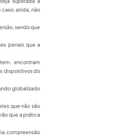
seja superada a
 caso, ainda, não
versão, sendo que
des penais que a
etem, encontram
s dispositivos do
undo globalizado
ueles que não são
rão que a prática
ncia, compreensão