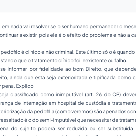
 em nada vai resolver se o ser humano permanecer o mesm
 continuar a existir, pois ele é o efeito do problema e não a 
edófilo é clínico e não criminal. Este último só o é quando
estando que o tratamento clínico foi inexistente ou falho.
se informar, por fidelidade ao bom Direito, que depen
eito, ainda que esta seja exteriorizada e tipificada como 
r pena. Explico!
eja classificado como inimputável (art.
26
do
CP
) deve
ança de internação em hospital de custódia e tratamento
xteriorização da pedofilia (como veremos) são apenados co
 ressaltado é o do semi-imputável que necessitar de tratame
ena do sujeito poderá ser reduzida ou ser substituída