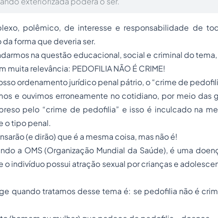
ndo exteriorizada poderá o ser.
exo, polêmico, de interesse e responsabilidade de to
 da forma que deveria ser.
darmos na questão educacional, social e criminal do tema
om muita relevância: PEDOFILIA NÃO É CRIME!
osso ordenamento jurídico penal pátrio, o “crime de pedofili
os e ouvimos erroneamente no cotidiano, por meio das g
preso pelo “crime de pedofilia” e isso é inculcado na m
 o tipo penal.
nsarão (e dirão) que é a mesma coisa, mas não é!
gundo a OMS (Organização Mundial da Saúde), é uma doenç
 o indivíduo possui atração sexual por crianças e adolesc
ge quando tratamos desse tema é: se pedofilia não é crim