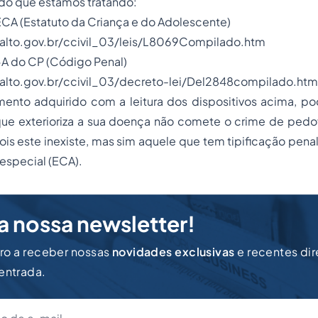
do que estamos tratando:
CA (Estatuto da Criança e do Adolescente)
alto.gov.br/ccivil_03/leis/L8069Compilado.htm
-A do
CP
(Código Penal)
alto.gov.br/ccivil_03/decreto-lei/Del2848compilado.htm
nto adquirido com a leitura dos dispositivos acima, 
ue exterioriza a sua doença não comete o crime de pedofi
ois este inexiste, mas sim aquele que tem tipificação penal 
 especial (ECA).
a nossa newsletter!
iro a receber nossas
novidades exclusivas
e recentes di
 entrada.