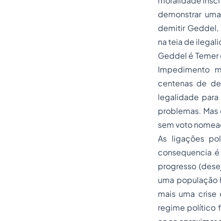
moralidade inscr
demonstrar uma
demitir Geddel,
na teia de ilegal
Geddel é Temer 
Impedimento me
centenas de de
legalidade para
problemas. Mas 
sem voto nomead
As ligações po
consequencia é 
progresso (dese
uma população h
mais uma crise 
regime político 