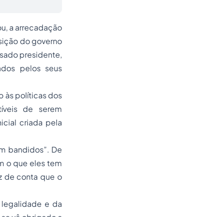
ou, a arrecadação
sição do governo
sado presidente,
ados pelos seus
 às políticas dos
tíveis de serem
cial criada pela
com bandidos”.
De
om o que eles tem
z de conta que o
 legalidade e da