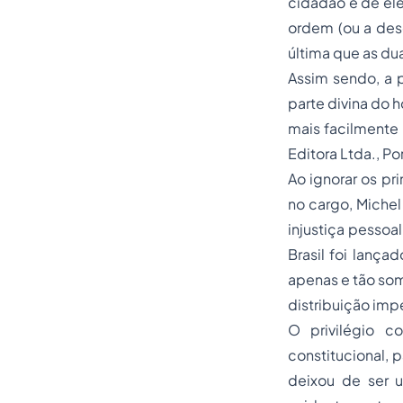
cidadão e de el
ordem (ou a des
última que as du
Assim sendo, a p
parte divina do 
mais facilmente 
Editora Ltda., Por
Ao ignorar os pr
no cargo, Michel
injustiça pessoa
Brasil foi lança
apenas e tão som
distribuição imp
O privilégio c
constitucional, 
deixou de ser u