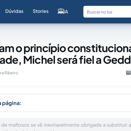
Dúvidas
Stories
IA
Fale com a
m o princípio constitucion
ade, Michel será fiel a Gedd
ra Ribeiro
a página:
 de mafiosos se vê inevitavelmente obrigada a substituir a