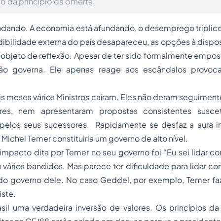
o da princípio da omertà.
undando. A economia está afundando, o
desemprego
triplic
ibilidade externa do país desapareceu, as opções à dispo
bjeto de reflexão. Apesar de ter sido formalmente empos
ão governa. Ele apenas reage aos escândalos provoc
 meses vários Ministros caíram. Eles não deram seguimento
res, nem apresentaram propostas consistentes susce
elos seus sucessores. Rapidamente se desfaz a aura ini
Michel Temer constituiria um governo de alto nível.
 impacto dita por Temer no seu governo foi
“Eu sei lidar 
 vários bandidos. Mas parece ter dificuldade para lidar c
do governo dele. No caso Geddel, por exemplo, Temer fa
ste.
sil uma verdadeira inversão de valores. Os princípios da