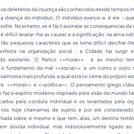
cos deletérios da injustiça são conhecidos desde tempos i
ma doença do indivíduo. O indivíduo exerce-a, é ele - qu
 sofre. No entanto, se é fácil assinalar as consequencias d
é difícil revelar-lhe as causas e a significação: na alma indiv
 tão pequenos caracteres que se torna difícil decifrar-l
anifesta na organização social : a Cidade faz surgir 
e do existente. O flanco <<moral>> é ao mesmo tem
 o fundamento do mal <<social>>: e um como o outro 
armonia mais profunda, a qual está no cerne do próprio ser
ra <<moral>> e <<política>>. O pensamento grego clássi
 faz o espírito moderno inspirado pela visão do mundo he
ados pela conduta individual e os levantados pela or
e nós hoje chamamos de sujeito é por ele considera
chada sobre si mesma e que tem, aliás, um destino histór
m dúvida individual, mas indissoluvelmente ligado ao