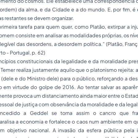
emento do cosmos. Ele estabelece uma correspondência de
ordem) da alma, e da Cidade e a do mundo. E, por fim, é
as restantes se devem organizar.
rimeira tarefa para quem quer, como Platão, extirpar a injus
homem consiste em analisar as modalidades próprias, os níve
legível das desordens, a desordem política.”
(Platão, Fran
to - Portugal, p. 62)
incípios constitucionais da legalidade e da moralidade p
 Temer realiza justamente aquilo que o platonismo rejeita: 
l (dele e do Ministro dele) para o público, reforçando a 
do em virtude do golpe de 2016. Ao tentar salvar as aparê
ente provoca um distanciamento ainda maior entre o Estad
essoal de justiça com observância da moralidade e da lega
oncedido a Geddel se torna assim o cancro que fra
paralisa a economia e fortalece o caos num ambiente em q
m objetivo nacional. A invasão da esfera pública pela in