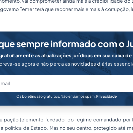
omento, vai comprometer ainda mais a credibilidade do Es
 governo Temer terá que recorrer mais e mais à corrupção,
que sempre informado com o J
ratuitamente as atualizações jurídicas em sua caixa de
creva-se agora e não perca as novidades diárias essenci
Os boletins são gratuitos. Não enviamos spam.
Privacidade
usurpação (elemento fundador do regime comandado por 
ma política de Estado. Mas no seu centro, protegido até 