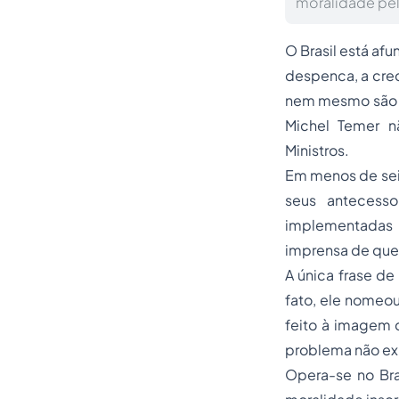
moralidade pel
O Brasil está af
despenca, a cred
nem mesmo são o
Michel Temer n
Ministros.
Em menos de seis
seus antecesso
implementadas p
imprensa de que 
A única frase de
fato, ele nomeou
feito à imagem 
problema não exi
Opera-se no Bra