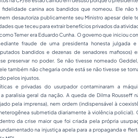
itos na CF/88 estão caindo em desuso porque o presidente
 fidelidade canina aos bandidos que nomeou. Ele não
 nem desautoriza publicamente seu Ministro apesar dele t
idades que teceu para extrair benefícios privados da ativida
como Temer era Eduardo Cunha. O governo que iniciou com 
diante fraude de uma presidenta honesta julgada e
putados bandidos e dezenas de senadores mafiosos) es
 se preservar no poder. Se não tivesse nomeado Geddel,
ele também não chegaria onde está se não tivesse se torn
o pelos injustos.
líticas e privadas do usurpador contaminaram a máqui
a paralisia geral da nação. A queda de Dilma Rousseff 
jado pela imprensa), nem ordem (indispensável à coexistê
eterogênea submetida diariamente à violência policial).
dentro da crise maior que foi criada pela própria usurp
fundamentado na injustiça apela para a propaganda e fler