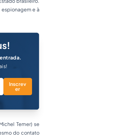
tado brasileiro.
 à espionagem e à
us!
 entrada.
ais!
Inscrev
er
Michel Temer) se
mesmo do contato