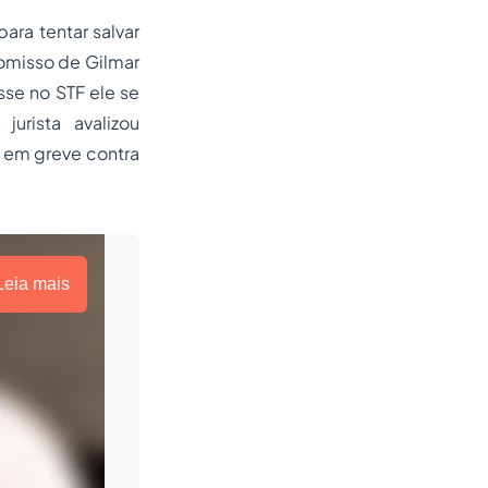
ara tentar salvar
omisso de Gilmar
sse
no STF ele se
jurista avalizou
s em greve contra
Leia mais