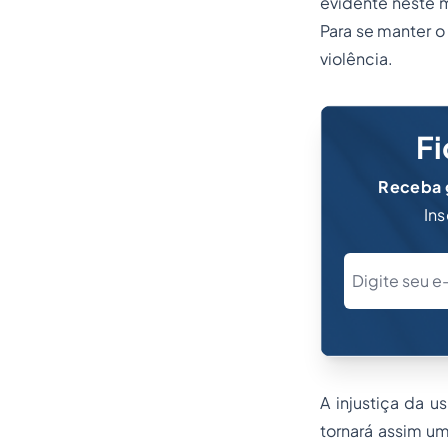
evidente neste m
Para se manter o
violência.
Fi
Receba g
Ins
A injustiça da 
tornará assim u