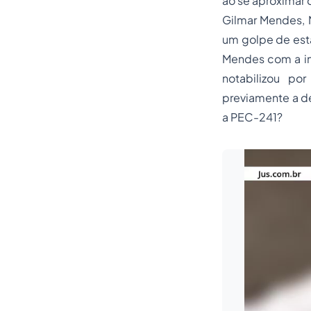
ao se aproximar 
Gilmar Mendes, M
um golpe de est
Mendes com a in
notabilizou por
previamente a de
a PEC-241?