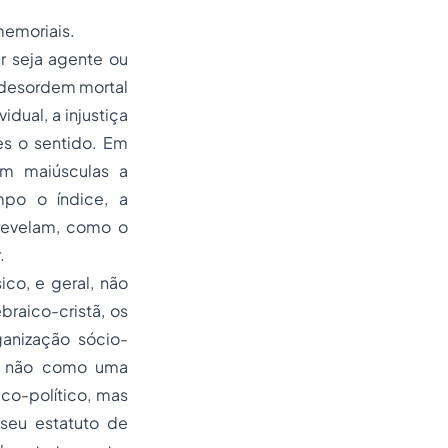
memoriais.
er seja agente ou
a desordem mortal
idual, a injustiça
hes o sentido. Em
em maiúsculas a
po o índice, a
revelam, como o
.
co, e geral, não
braico-cristã, os
ganização sócio-
do não como uma
ico-político, mas
 seu estatuto de