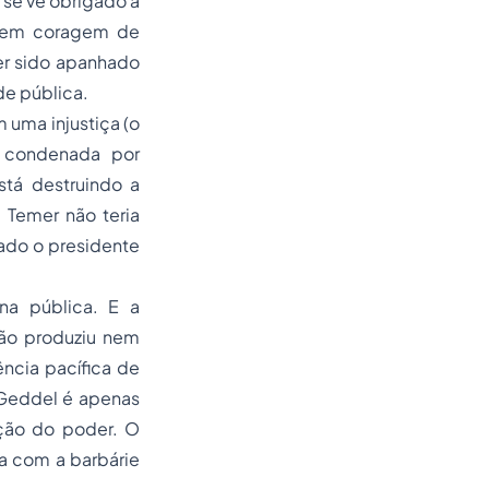
 se vê obrigado a
 tem coragem de
er sido apanhado
de pública.
uma injustiça (o
 condenada por
tá destruindo a
 Temer não teria
ado o presidente
na pública. E a
não produziu nem
ncia pacífica de
 Geddel é apenas
ação do poder. O
ta com a barbárie