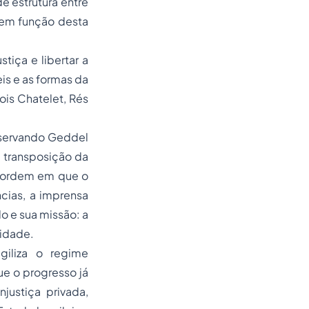
 estrutura entre
 em função desta
tiça e libertar a
is e as formas da
çois Chatelet, Rés
reservando Geddel
a transposição da
desordem em que o
ncias, a imprensa
o e sua missão: a
lidade.
giliza o regime
ue o progresso já
justiça privada,