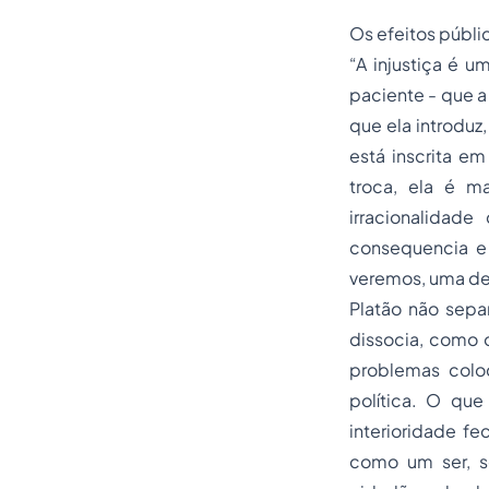
Os efeitos públi
“A injustiça é u
paciente - que a
que ela introduz, 
está inscrita em
troca, ela é m
irracionalidad
consequencia e
veremos, uma des
Platão não sepa
dissocia, como o
problemas coloc
política. O qu
interioridade fe
como um ser, se