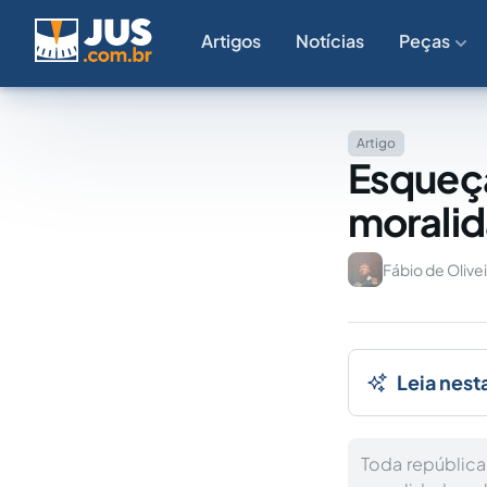
Artigos
Notícias
Peças
Artigo
Esqueça
moralid
Fábio de Olivei
Leia nest
Toda república