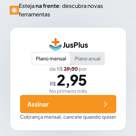
Esteja
na frente
: descubra novas
ferramentas
JusPlus
Plano mensal
Plano anual
de R$
29,50
por
2,95
R$
No primeiro mês
Assinar
Cobrança mensal, cancele quando quiser