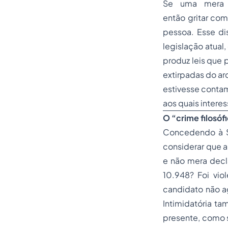
Se uma mera d
então gritar com
pessoa. Esse dis
legislação atual
produz leis que 
extirpadas do ar
estivesse contam
aos quais intere
O “crime filosóf
Concedendo à Se
considerar que a
e não mera decla
10.948? Foi viol
candidato não a
Intimidatória t
presente, como s