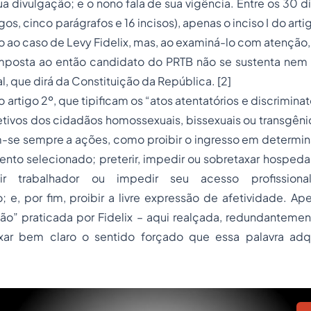
ua divulgação; e o nono fala de sua vigência. Entre os 30 d
gos, cinco parágrafos e 16 incisos), apenas o inciso I do art
do ao caso de Levy Fidelix, mas, ao examiná-lo com atençã
mposta ao então candidato do PRTB não se sustenta ne
l, que dirá da Constituição da República. [2]
o artigo 2º, que tipificam os “atos atentatórios e discriminat
letivos dos cidadãos homossexuais, bissexuais ou transgêni
m-se sempre a ações, como proibir o ingresso em determi
ento selecionado; preterir, impedir ou sobretaxar hosped
ir trabalhador ou impedir seu acesso profission
 e, por fim, proibir a livre expressão de afetividade. Ape
ão”
praticada por Fidelix – aqui realçada, redundantemen
xar bem claro o sentido forçado que essa palavra adq