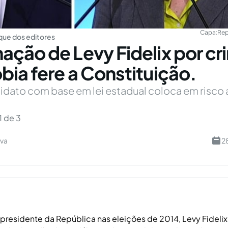
Capa:
Rep
ue dos editores
ção de Levy Fidelix por cr
ia fere a Constituição.
idato com base em lei estadual coloca em risco 
1 de 3
lva
2
presidente da República nas eleições de 2014, Levy Fidelix 