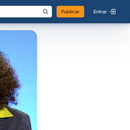
Publicar
Entrar
 IA
Buscar no Jus