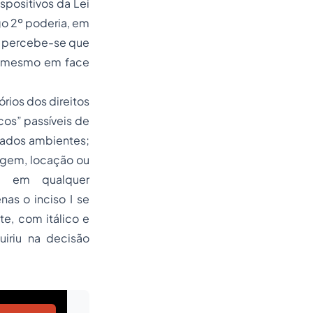
ispositivos da Lei
igo 2º poderia, em
o, percebe-se que
m mesmo em face
órios dos direitos
cos” passíveis de
nados ambientes;
agem, locação ou
al em qualquer
nas o inciso I se
te, com itálico e
uiriu na decisão