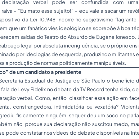
eclaração verbal pode ser confundida com uma 
 raiva – “Eu mato esse sujeito!” – equivale a sacar um revól
positivo da Lei 10.948 incorre no subjetivismo flagrante
, em que um fanático viés ideológico se sobrepõe à boa técn
parecem saídas do Teatro do Absurdo de Eugène Ionesco. L
cabouço legal por absoluta incongruência, se o próprio ensi
inado por ideologias de esquerda, produzindo militantes em
ssa a produção de normas politicamente manipuláveis.
ico” de um candidato a presidente
cretaria Estadual de Justiça de São Paulo o benefício 
 fala de Levy Fidelix no debate da TV Record tenha sido, de
ração verbal. Como, então, classificar essa ação em face
enta, constrangedora, intimidatória ou vexatória? Violent
grediu fisicamente ninguém, sequer deu um soco no parlat
ambém não, porque sua declaração não suscitou medo, mas 
e pode constatar nos vídeos do debate disponíveis na Int