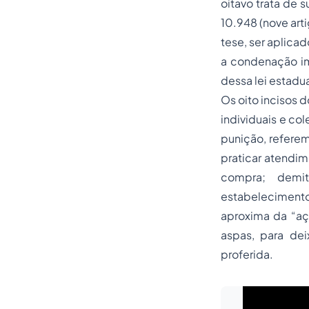
oitavo trata de s
10.948 (nove arti
tese, ser aplica
a condenação i
dessa lei estadua
Os oito incisos d
individuais e co
punição, refere
praticar atendim
compra; demit
estabelecimento;
aproxima da
“aç
aspas, para dei
proferida.