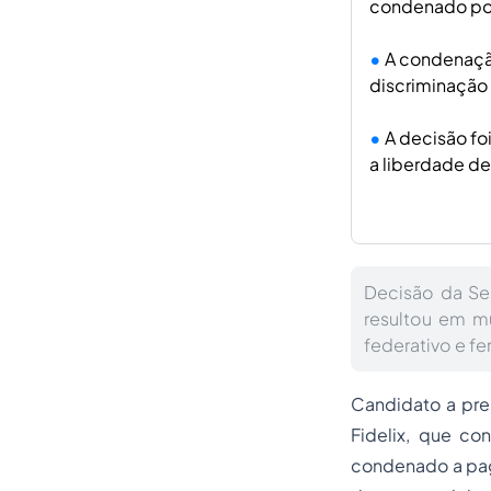
condenado por
A condenação
discriminação 
A decisão fo
a liberdade de
Decisão da Se
resultou em m
federativo e fe
Candidato a pres
Fidelix, que con
condenado a pag