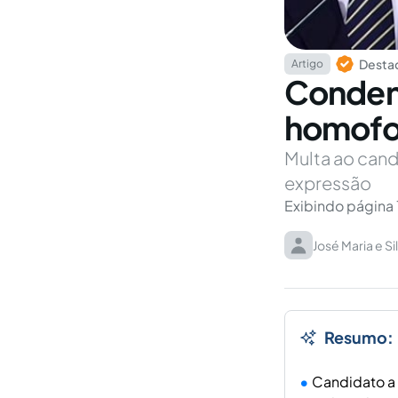
Destaq
Artigo
Condena
homofob
Multa ao cand
expressão
Exibindo página 
José Maria e Si
Resumo:
Candidato a 