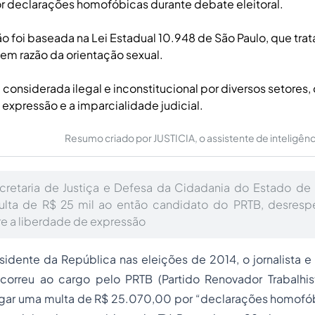
 declarações homofóbicas durante debate eleitoral.
 foi baseada na Lei Estadual 10.948 de São Paulo, que trat
em razão da orientação sexual.
i considerada ilegal e inconstitucional por diversos setores
 expressão e a imparcialidade judicial.
Resumo criado por JUSTICIA, o assistente de inteligência 
cretaria de Justiça e Defesa da Cidadania do Estado de 
ulta de R$ 25 mil ao então candidato do PRTB, desrespei
re a liberdade de expressão
idente da República nas eleições de 2014, o jornalista e 
correu ao cargo pelo PRTB (Partido Renovador Trabalhista
ar uma multa de R$ 25.070,00 por “declarações homofób