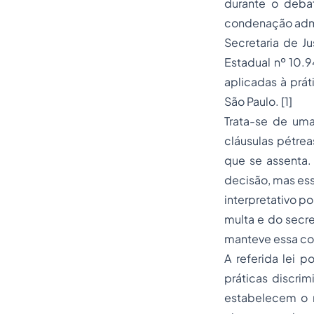
durante o deba
condenação admin
Secretaria de J
Estadual nº 10.
aplicadas à prát
São Paulo. [1]
Trata-se de uma
cláusulas pétre
que se assenta.
decisão, mas ess
interpretativo p
multa e do secre
manteve essa c
A referida lei p
práticas discrim
estabelecem o r