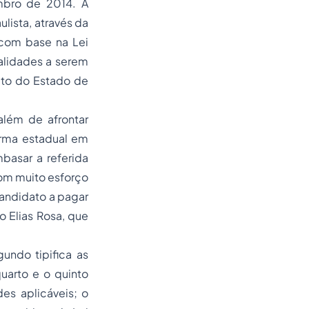
mbro de 2014. A
lista, através da
 com base na Lei
alidades a serem
ito do Estado de
além de afrontar
orma estadual em
basar a referida
com muito esforço
candidato a pagar
o Elias Rosa, que
gundo tipifica as
quarto e o quinto
es aplicáveis; o