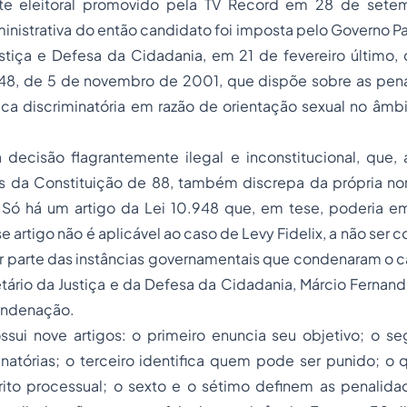
te eleitoral promovido pela TV Record em 28 de sete
istrativa do então candidato foi imposta pelo Governo Pau
ustiça e Defesa da
Cidadania
, em 21 de fevereiro último,
948, de 5 de novembro de 2001, que dispõe sobre as pen
ica discriminatória em razão de orientação sexual no âmb
 decisão flagrantemente ilegal e inconstitucional, que, 
as da Constituição de 88, também discrepa da própria n
 Só há um artigo da Lei 10.948 que, em tese, poderia em
e artigo não é aplicável ao caso de Levy Fidelix, a não ser 
or parte das instâncias governamentais que condenaram o 
tário da Justiça e da Defesa da Cidadania, Márcio Fernand
ondenação.
ossui nove artigos: o primeiro enuncia seu objetivo; o se
inatórias; o terceiro identifica quem pode ser punido; o 
ito processual; o sexto e o sétimo definem as penalidad