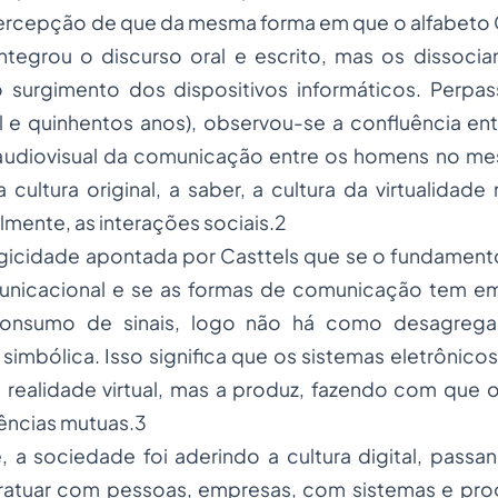
percepção de que da mesma forma em que o alfabeto
ntegrou o discurso oral e escrito, mas os dissoci
urgimento dos dispositivos informáticos. Perpa
l e quinhentos anos), observou-se a confluência en
e audiovisual da comunicação entre os homens no m
cultura original, a saber, a cultura da virtualidade 
almente, as interações sociais.2
ogicidade apontada por Casttels que se o fundamento
nicacional e se as formas de comunicação tem e
onsumo de sinais, logo não há como desagregar
simbólica. Isso significa que os sistemas eletrônicos
 realidade virtual, mas a produz, fazendo com que o v
rências mutuas.3
, a sociedade foi aderindo a cultura digital, pass
eratuar com pessoas, empresas, com sistemas e pro