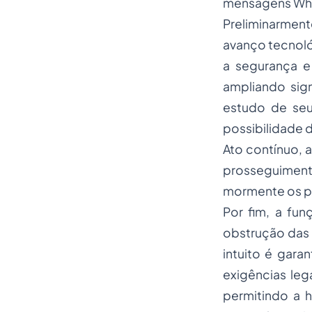
mensagens Wha
Preliminarmen
avanço tecnoló
a segurança e
ampliando sign
estudo de seu
possibilidade d
Ato contínuo, 
prosseguiment
mormente os pr
Por fim, a fun
obstrução das i
intuito é gara
exigências leg
permitindo a h