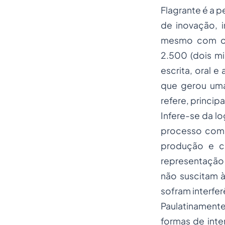
Flagrante é a 
de inovação, i
mesmo com o s
2.500 (dois mi
escrita, oral 
que gerou uma 
refere, princip
Infere-se da l
processo
comu
produção e c
representação 
não suscitam à
sofram interfe
Paulatinamente
formas de int