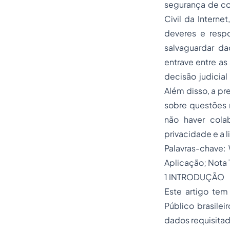
segurança de co
Civil da Interne
deveres e resp
salvaguardar da
entrave entre as
decisão judicia
Além disso, a pr
sobre questões r
não haver cola
privacidade e a 
Palavras-chave: 
Aplicação; Nota 
1 INTRODUÇÃO
Este artigo tem
Público brasilei
dados requisitado