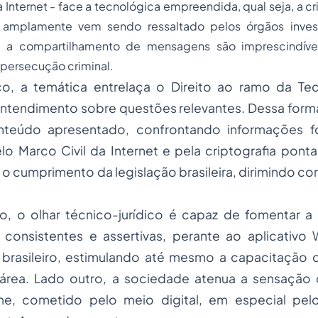
a Internet - face a tecnológica empreendida, qual seja, a cr
amplamente vem sendo ressaltado pelos órgãos investi
e a compartilhamento de mensagens são imprescindíve
persecução criminal.
, a temática entrelaça o Direito ao ramo da Tec
entendimento sobre questões relevantes. Dessa forma
nteúdo apresentado, confrontando informações f
o Marco Civil da Internet e pela criptografia pon
ar o cumprimento da legislação brasileira, dirimindo co
o, o olhar técnico-jurídico é capaz de fomentar a
 consistentes e assertivas, perante ao aplicativo
brasileiro, estimulando até mesmo a capacitação d
área. Lado outro, a sociedade atenua a sensação
e, cometido pelo meio digital, em especial pelo