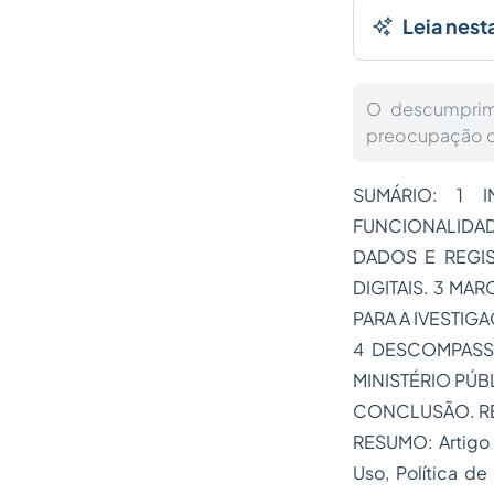
Leia nest
O descumprime
preocupação do
SUMÁRIO: 1 
FUNCIONALIDAD
DADOS E REGIS
DIGITAIS. 3
MARC
PARA A IVESTIG
4 DESCOMPASSO
MINISTÉRIO PÚ
CONCLUSÃO. R
RESUMO: Artigo s
Uso, Política d