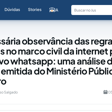
Dúvidas
Stories
IA
Fale com a
sária observância das regr
 no marco civil da internet 
ivo whatsapp: uma análise 
 emitida do Ministério Públi
ro
so Salgado
05