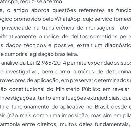
tsApp, reduz-se a termo.
te, o artigo aborda questões referentes as funci
gico promovido pelo WhatsApp, cujo serviço fornecid
 privacidade na transferência de mensagens, fato
ificativamente o índice de delitos cometidos pelo
s dados técnicos é possível extrair um diagnóstic
e cumprir a legislação brasileira.
a análise da Lei 12.965/2014 permite expor dados subs
o investigativo, bem como o múnus de determin
ovedores de aplicação, em preservar determinados r
ção constitucional do Ministério Público em revela
nvestigações, tanto em situações extrajudiciais, qua
ntir o funcionamento do aplicativo no Brasil, desde
ais (não mais como uma imposição, mas sim em pila
armonia entre direitos, muitos deles fundamentais