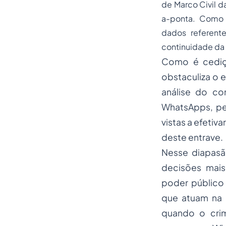
de Marco Civil d
a-ponta. Como 
dados referent
continuidade da 
Como é cediço
obstaculiza o 
análise do co
WhatsApps, pel
vistas a efetiv
deste entrave.
Nesse diapasã
decisões mais
poder público 
que atuam na 
quando o crim