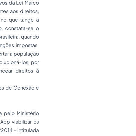
vos da Lei Marco
tes aos direitos,
 no que tange a
o, constata-se o
rasileira, quando
anções impostas.
ertar a população
olucioná-los, por
cear direitos à
res de Conexão e
 pelo Ministério
App viabilizar os
/2014 – intitulada