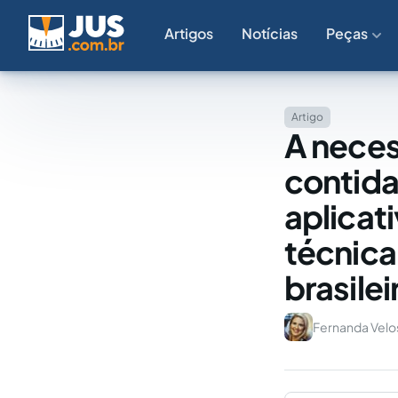
Artigos
Notícias
Peças
Artigo
A neces
contidas
aplicat
técnica
brasilei
Fernanda Velo