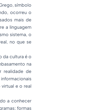
 Grego, símbolo
ando, ocorreu o
ssados mais de
tre a linguagem
esmo sistema, o
real, no que se
 da cultura é o
mbasamento na
 realidade de
 informacionais
irtual e o real
ando a conhecer
gramas; formas