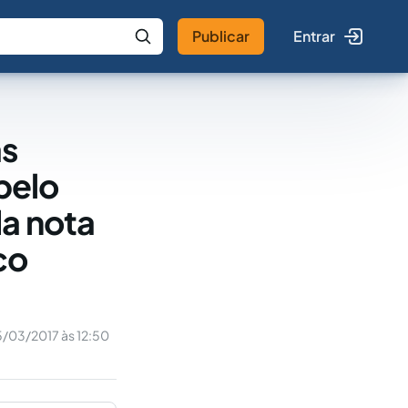
Publicar
Entrar
 IA
Buscar no Jus
as
pelo
da nota
co
/03/2017 às 12:50