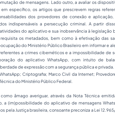
mutação de mensagens. Lado outro, a avaliar os dispositi
t, em específico, os artigos que prescrevem regras referen
onsabilidades dos provedores de conexão e aplicação,
dos indispensáveis a persecução criminal. A partir diss
 atividades do aplicativo e sua inobservância à legislação b
l requisita os metadados, bem como à efetivação das s
eocupação do Ministério Público Brasileiro em informar e al
eferentes a crimes cibernéticos e a impossibilidade de s
boração do aplicativo WhatsApp, com intuito de balan
liberdade de expressão com a segurança pública e privada.
WhatsApp; Criptografia; Marco Civil da Internet; Provedo
Técnica do Ministério Público Federal.
 como âmago averiguar, através da Nota Técnica emitida
ro, a (im)possibilidade do aplicativo de mensagens Whats
s pela Justiça brasileira, consoante preconiza a Lei 12.965