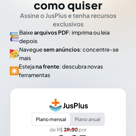
como quiser
Assine o JusPlus e tenha recursos
exclusivos
Baixe
arquivos PDF
: imprima ou leia
depois
Navegue
sem anúncios
: concentre-se
mais
Esteja
na frente
: descubra novas
ferramentas
JusPlus
Plano mensal
Plano anual
de R$
29,50
por