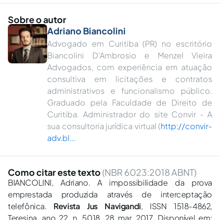
Sobre o autor
Adriano Biancolini
Advogado em Curitiba (PR) no escritório
Biancolini D'Ambrosio e Menzel Vieira
Advogados, com experiência em atuação
consultiva em licitações e contratos
administrativos e funcionalismo público.
Graduado pela Faculdade de Direito de
Curitiba. Administrador do site Convir - A
sua consultoria jurídica virtual (
http://convir-
adv.bl...
Como citar este texto
(NBR 6023:2018 ABNT)
BIANCOLINI, Adriano. A impossibilidade da prova
emprestada produzida através de interceptação
telefônica.
Revista Jus Navigandi
, ISSN 1518-4862,
Teresina, ano 22, n. 5018, 28 mar. 2017. Disponível em: