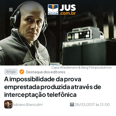
Capa:
Wiedemann & Berg Filmproduktion
Destaque dos editores
Artigo
A impossibilidade da prova
emprestada produzida através de
interceptação telefônica
Adriano Biancolini
28/03/2017 às 13:00