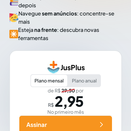
depois
Navegue
sem anúncios
: concentre-se
mais
Esteja
na frente
: descubra novas
ferramentas
JusPlus
Plano mensal
Plano anual
de R$
29,50
por
2,95
R$
No primeiro mês
Assinar