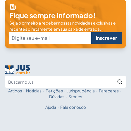
Fique sempre informado!
Seja o primeiro a receber nossas novidades exclusivas e
recentes diretamente em sua caixa de entrada.
Inscrever
Artigos
·
Notícias
·
Petições
·
Jurisprudência
·
Pareceres
·
Fale com a IA
Buscar no Jus
Dúvidas
·
Stories
Ajuda
·
Fale conosco