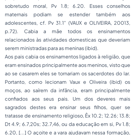
sobretudo moral, Pv 1.8; 6.20. Esses conselhos
maternais podiam se estender também aos
adolescentes, cf. Pv 31.1” (VAUX e OLIVEIRA, 20013,
p.72). Cabia a mãe todos os ensinamentos
relacionados às atividades domesticas que deveriam
serem ministradas para as meninas (
ibid
).
Aos pais cabia os ensinamentos ligados à religião, que
eram ensinados principalmente aos meninos, visto que
ao se casarem eles se tornariam os sacerdotes do lar.
Portanto, como lecionam Vaux e Oliveira (
ibid
) os
moços, ao saírem da infância, eram principalmente
confiados aos seus pais. Um dos deveres mais
sagrados destes era ensinar seus filhos, quer se
tratasse de ensinamento religioso, Êx 10.2; 12.26; 13.8;
Dt 4.9; 6.7,20s; 32.7,46, ou da educação em si, Pv 1.8;
6.20, [...] O açoite e a vara ajudavam nessa formação,