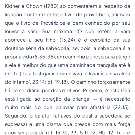
Kidner e Chown (1980) ao comentarem a respeito da
ligação existente entre o livro de provérbios, afirmam
que o livro de Provérbios é bem conhecido por seu
louvor à vara. Sua máxima: ‘O que retém a vara
aborrece a seu filho’ (13.24) é o corolário da sua
doutrina séria da sabedoria; se, pois, a sabedoria é a
própria vida (8.35, 36), um caminho penoso para atingir
a ela é melhor do que uma caminhada tranquila até à
morte (‘Tu a fustigarás com a vara, e livrarás a sua alma
do inferno’, 23.14; cf. 19.18). O caminho forçosamente
há de ser difícil, por dois motivos: Primeiro, ‘A estultícia
está ligada ao coração da criança’ — é necessário
muito mais do que palavras para afastá-la (22.15).
Segundo, o caráter (através do qual a sabedoria se
expressa) é uma planta que cresce com mais força
após ser podada (cf. 15.32, 33; 5.11, 12; Hb. 12.11) — e