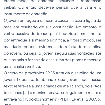
outros meios de correção, incluindo a repreensão
verbal. Ou então deve-se pensar que a vara é o
instrumento da correção.
O jovem entregue a si mesmo causa tristeza a figura da
mãe em resultado de sua obstinação. No entanto, o
verbo passivo do tronco
pual
traduzido normalmente
por entregue a si mesmo significa, a grosso modo, ser
mandado embora, evidenciando a falta de disciplina
do jovem, ou seja, o jovem seguiu suas vontades até
que os pais o fez sair de casa, uma das piores desonra a
uma família semítica.
O texto de provérbios 29.15 trata da disciplina de um
jovem hebraico, lembrando que jovem aqui nesse
texto refere-se a uma criança de até 13 anos, pois “Aos
treze anos [...] o menino tonava-se legalmente maior e
entrava no grupo dos homens” (PFEIFFER et al, 2007, p.