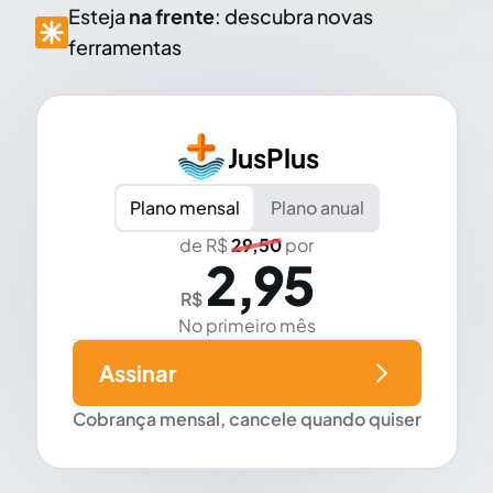
Esteja
na frente
: descubra novas
ferramentas
JusPlus
Plano mensal
Plano anual
de R$
29,50
por
2,95
R$
No primeiro mês
Assinar
Cobrança mensal, cancele quando quiser