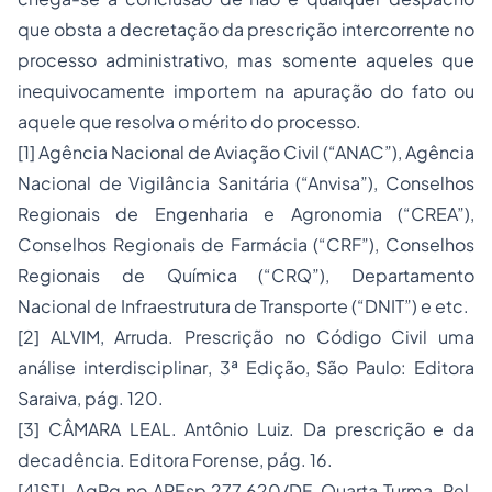
que obsta a decretação da prescrição intercorrente no
processo administrativo, mas somente aqueles que
inequivocamente importem na apuração do fato ou
aquele que resolva o mérito do processo.
[1]
Agência Nacional de Aviação Civil (“ANAC”), Agência
Nacional de Vigilância Sanitária (“Anvisa”), Conselhos
Regionais de Engenharia e Agronomia (“CREA”),
Conselhos Regionais de Farmácia (“CRF”), Conselhos
Regionais de Química (“CRQ”), Departamento
Nacional de Infraestrutura de Transporte (“DNIT”) e etc.
[2]
ALVIM, Arruda.
Prescrição no Código Civil uma
análise interdisciplinar
, 3ª Edição, São Paulo: Editora
Saraiva, pág. 120.
[3]
CÂMARA LEAL. Antônio Luiz.
Da prescrição e da
decadência
. Editora Forense, pág. 16.
[4]
STJ, AgRg no AREsp 277.620/DF, Quarta Turma, Rel.