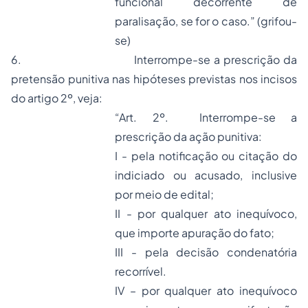
funcional decorrente de
paralisação, se for o caso.” (grifou-
se)
6.
Interrompe-se a prescrição da
pretensão punitiva nas hipóteses previstas nos incisos
do artigo 2º, veja:
“Art. 2º. Interrompe-se a
prescrição da ação punitiva:
I - pela notificação ou citação do
indiciado ou acusado, inclusive
por meio de edital;
II - por qualquer ato inequívoco,
que importe apuração do fato;
III - pela decisão condenatória
recorrível.
IV – por qualquer ato inequívoco