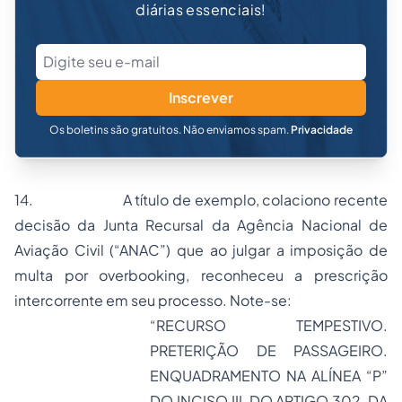
diárias essenciais!
Inscrever
Os boletins são gratuitos. Não enviamos spam.
Privacidade
14.
A título de exemplo, colaciono recente
decisão da Junta Recursal da Agência Nacional de
Aviação Civil (“ANAC”) que ao julgar a imposição de
multa por
overbooking,
reconheceu a prescrição
intercorrente em seu processo. Note-se:
“RECURSO TEMPESTIVO.
PRETERIÇÃO DE PASSAGEIRO.
ENQUADRAMENTO NA ALÍNEA “
P
”
DO INCISO III, DO ARTIGO 302, DA