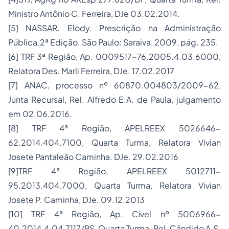
Ministro Antônio C. Ferreira, DJe 03.02.2014.
[5]
NASSAR. Elody.
Prescrição na Administração
Pública
.2ª Edição. São Paulo: Saraiva, 2009, pág. 235.
[6]
TRF 3ª Região, Ap. 0009517-76.2005.4.03.6000,
Relatora Des. Marli Ferreira, DJe. 17.02.2017
[7]
ANAC, processo nº 60870.004803/2009-62,
Junta Recursal, Rel. Alfredo E.A. de Paula, julgamento
em 02.06.2016.
[8]
TRF 4ª Região, APELREEX 5026646-
62.2014.404.7100, Quarta Turma, Relatora Vivian
Josete Pantaleão Caminha. DJe. 29.02.2016
[9]
TRF 4ª Região, APELREEX 5012711-
95.2013.404.7000, Quarta Turma, Relatora Vivian
Josete P. Caminha, DJe. 09.12.2013
[10]
TRF 4ª Região, Ap. Cível nº 5006966-
40.2014.4.04.7117/RS, Quarta Turma, Rel. Cândido A.S.