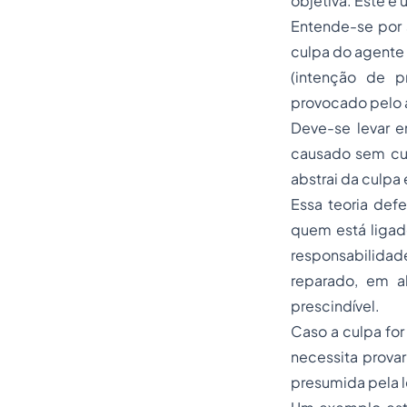
objetiva. Este é
Entende-se por 
culpa do agente 
(intenção de pr
provocado pelo a
Deve-se levar e
causado sem cul
abstrai da culpa
Essa teoria def
quem está ligad
responsabilidad
reparado, em a
prescindível.
Caso a culpa for
necessita provar
presumida pela le