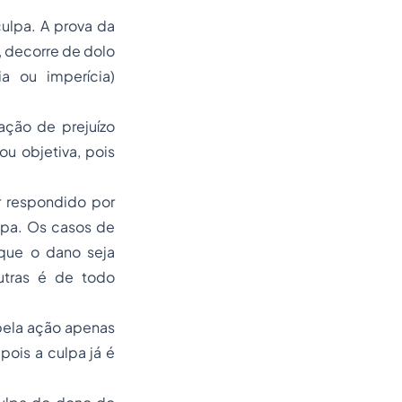
ulpa. A prova da
, decorre de dolo
ia ou imperícia)
ação de prejuízo
u objetiva, pois
r respondido por
lpa. Os casos de
 que o dano seja
utras é de todo
 pela ação apenas
pois a culpa já é