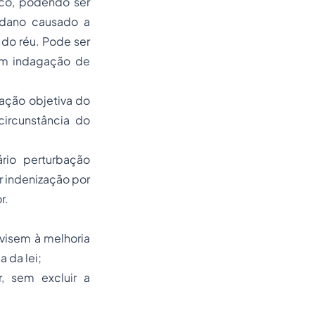
sco, podendo ser
 dano causado a
do réu. Pode ser
em indagação de
gação objetiva do
ircunstância do
rio perturbação
r indenização por
r.
 visem à melhoria
 da lei;
, sem excluir a