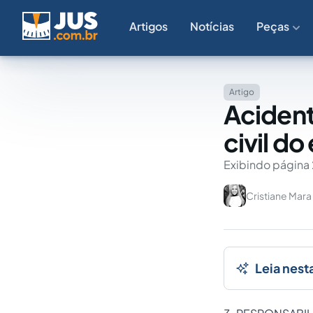
Artigos
Notícias
Peças
Artigo
Acident
civil d
Exibindo página 
Cristiane Mar
Leia nest