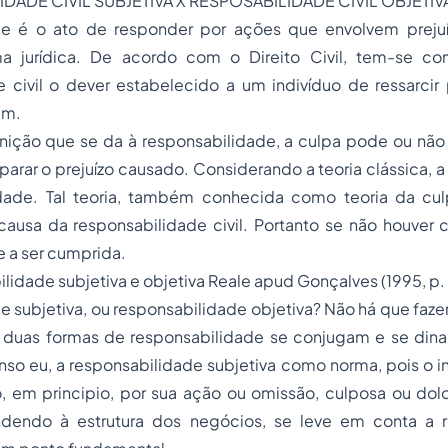
IDADE CIVIL SUBJETIVA X RESPOSABILIDADE CIVIL OBJETIV
e é o ato de responder por ações que envolvem prejuí
ma jurídica. De acordo com o Direito Civil, tem-se c
 civil o dever estabelecido a um indivíduo de ressarcir 
em.
nição que se da à responsabilidade, a culpa pode ou não
arar o prejuízo causado. Considerando a teoria clássica, a
dade. Tal teoria, também conhecida como teoria da culp
usa da responsabilidade civil. Portanto se não houver c
 a ser cumprida.
lidade subjetiva e objetiva Reale apud Gonçalves (1995, p.
 subjetiva, ou responsabilidade objetiva? Não há que fazer 
s duas formas de responsabilidade se conjugam e se din
so eu, a responsabilidade subjetiva como norma, pois o i
, em principio, por sua ação ou omissão, culposa ou dolo
ndendo à estrutura dos negócios, se leve em conta a 