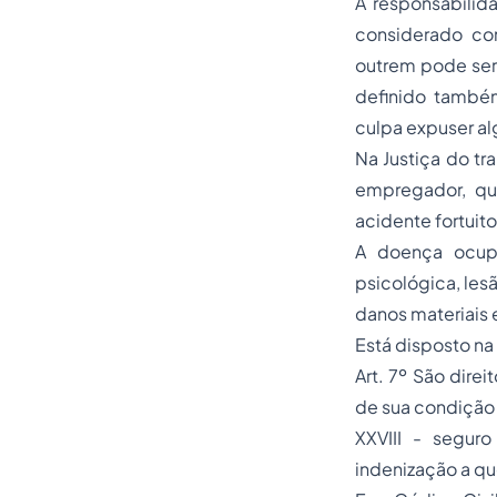
A responsabilid
considerado co
outrem pode ser 
definido també
culpa expuser al
Na Justiça do tr
empregador, qu
acidente fortuito
A doença ocupa
psicológica, les
danos materiais 
Está disposto na
Art. 7º São dire
de sua condição s
XXVIII - segur
indenização a qu