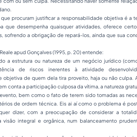
e com ou sem culpa. Necessitando haver somente relaçã
 dano.
que procuram justificar a responsabilidade objetiva é a te
a que desempenha quaisquer atividades, oferece certo
s, sofrendo a obrigação de repará-los, ainda que sua cond
Reale apud Gonçalves (1995, p. 20) entende:
o a estrutura ou natureza de um negócio jurídico (como
tência de riscos inerentes à atividade desenvolvi
 objetiva de quem dela tira proveito, haja ou não culpa.
 em conta a participação culposa da vítima, a natureza gratu
 evento, bem como o fato de terem sido tomadas as neces
térios de ordem técnica. Eis ai aí como o problema é pos
quer dizer, com a preocupação de considerar a totali
a visão integral e orgânica, num balanceamento pruden