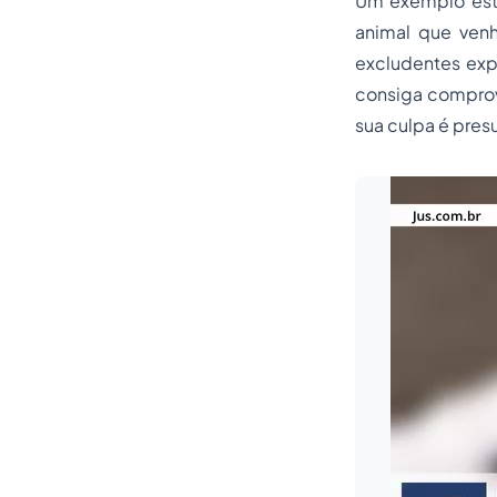
Um exemplo está
animal que venh
excludentes exp
consiga comprov
sua culpa é pres