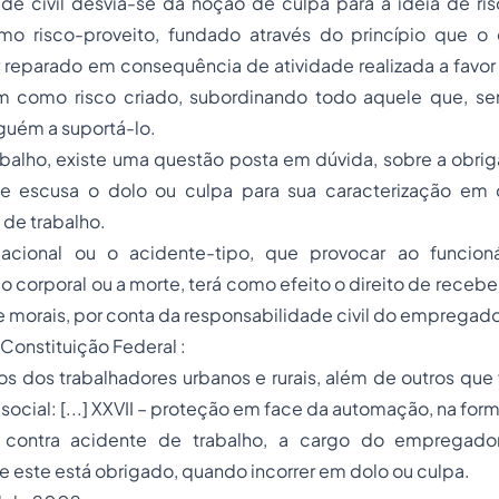
ade civil desvia-se da noção de culpa para a ideia de ri
mo risco-proveito, fundado através do princípio que o
reparado em consequência de atividade realizada a favor 
m como risco criado, subordinando todo aquele que, s
guém a suportá-lo.
abalho, existe uma questão posta em dúvida, sobre a obri
e escusa o dolo ou culpa para sua caracterização em c
 de trabalho.
cional ou o acidente-tipo, que provocar ao funcioná
ão corporal ou a morte, terá como efeito o direito de recebe
e morais, por conta da responsabilidade civil do empregado
 Constituição Federal :
itos dos trabalhadores urbanos e rurais, além de outros que
ocial: [...] XXVII – proteção em face da automação, na forma
o contra acidente de trabalho, a cargo do empregador
e este está obrigado, quando incorrer em dolo ou culpa.