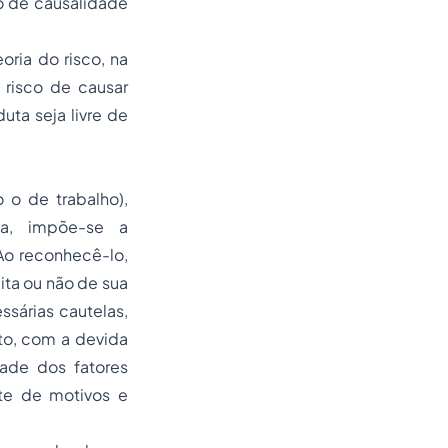
o de causalidade
oria do risco, na
 risco de causar
uta seja livre de
 o de trabalho),
da, impõe-se a
 Ao reconhecê-lo,
ita ou não de sua
sárias cautelas,
to, com a devida
dade dos fatores
te de motivos e