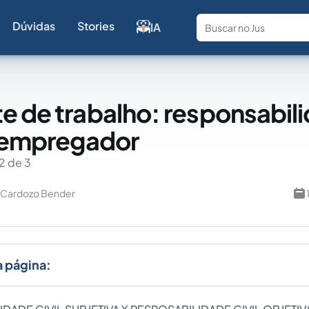
Dúvidas
Stories
IA
Fale com a
e de trabalho: responsabil
o empregador
2 de 3
a Cardozo Bender
a página: