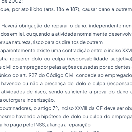
l de 2002:
que, por ato ilícito (arts. 186 e 187), causar dano a outre
. Haverá obrigação de reparar o dano, independentemen
dos em lei, ou quando a atividade normalmente desenvolvi
r sua natureza, risco para os direitos de outrem
parentemente existe uma contradição entre o inciso XXVII
ra requerer dolo ou culpa (responsabilidade subjetiva
 civil do empregador pelas ações causadas por acidentes 
 único do art. 927 do Código Civil concede ao empregado
o havendo ou não a presença de dolo e culpa (responsabi
 atividades de risco, sendo suficiente a prova do dano 
a outorgar a indenização.
utrinadores, o artigo 7º, inciso XXVIII da CF deve ser o
 mesmo havendo a hipótese de dolo ou culpa do empreg
alho pago pelo INSS, afiança a reparação.