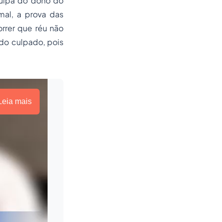
culpa do dono do
mal, a prova das
rrer que réu não
do culpado, pois
Leia mais