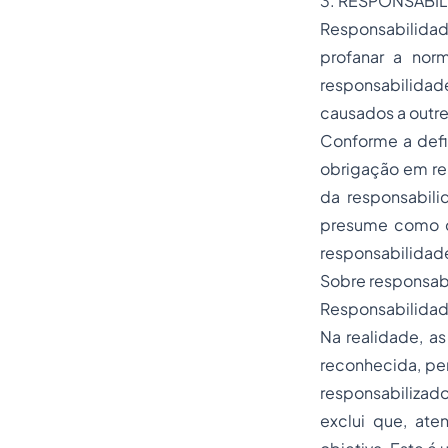
3. RESPONSABIL
Responsabilidad
profanar a nor
responsabilidade
causados a outr
Conforme a defi
obrigação em rep
da responsabili
presume como ca
responsabilidade
Sobre responsabi
Responsabilidade
Na realidade, a
reconhecida, pen
responsabilizado
exclui que, ate