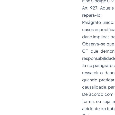
E no Código Civi
Art. 927. Aquele 
repará-lo.
Parágrafo único
casos especifica
dano implicar, po
Observa-se que a
CF, que demonst
responsabilidade
Já no parágrafo
ressarcir o dan
quando praticar
causalidade, par
De acordo com do
forma, ou seja,
acidente do trab