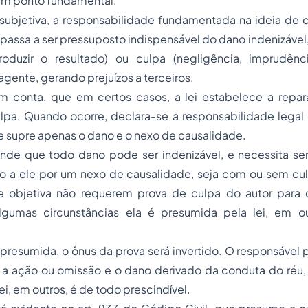
 um ponto fundamental.
subjetiva, a responsabilidade fundamentada na ideia de c
passa a ser pressuposto indispensável do dano indenizável
oduzir o resultado) ou culpa (negligência, imprudênc
gente, gerando prejuízos a terceiros.
m conta, que em certos casos, a lei estabelece a repar
pa. Quando ocorre, declara-se a responsabilidade legal o
 e supre apenas o dano e o nexo de causalidade.
ende que todo dano pode ser indenizável, e necessita se
o a ele por um nexo de causalidade, seja com ou sem cu
e objetiva não requerem prova de culpa do autor para
lgumas circunstâncias ela é presumida pela lei, em o
 presumida, o ônus da prova será invertido. O responsável
 a ação ou omissão e o dano derivado da conduta do réu, 
i, em outros, é de todo prescindível.