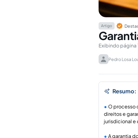
Destaq
Artigo
Garanti
Exibindo página 
Pedro Losa Lou
Resumo:
O processo c
direitos e gar
jurisdicional e
A garantia d