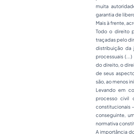
muita autoridad
garantia de libe
Mais à frente, a
Todo o direito 
traçadas pelo
di
distribuição da 
processuais (...
do direito, o di
de seus aspectos
são, ao menos ini
Levando em cons
processo civil
constitucionais 
conseguinte, um
normativa consti
A importância do