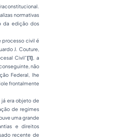
raconstitucional.
alizas normativas
do da edição dos
processo civil é
ardo J. Couture,
esal Civil”
[1]
, a
 conseguinte, não
ção Federal, lhe
iole frontalmente
já era objeto de
ração de regimes
 houve uma grande
tias e direitos
ssado recente de