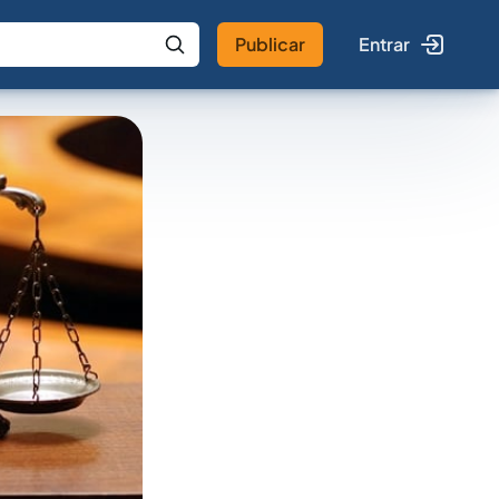
Publicar
Entrar
 IA
Buscar no Jus