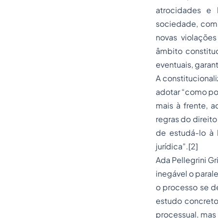
atrocidades e
sociedade, com 
novas violações
âmbito constitu
eventuais, garan
A constitucional
adotar “como pon
mais à frente, a
regras do
direito
de estudá-lo à 
jurídica”.
[2]
Ada Pellegrini Gri
inegável o paral
o processo se de
estudo concreto 
processual, mas 