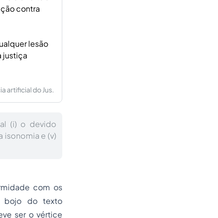
eção contra
qualquer lesão
 justiça
artificial do Jus.
al (i) o devido
 a isonomia e (v)
formidade com os
o bojo do texto
ve ser o vértice