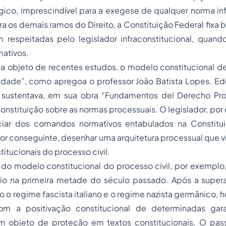
gico, imprescindível para a exegese de qualquer norma inf
ra os demais ramos do Direito, a Constituição Federal fixa b
 respeitadas pelo legislador infraconstitucional, quan
mativos.
 objeto de recentes estudos, o modelo constitucional de 
idade”, como apregoa o professor João Batista Lopes. Edu
 sustentava, em sua obra “Fundamentos del Derecho Proc
nstituição sobre as normas processuais. O legislador, por
iar dos comandos normativos entabulados na Constitui
r conseguinte, desenhar uma arquitetura processual que v
titucionais do processo civil.
o modelo constitucional do processo civil, por exemplo, 
rio na primeira metade do século passado. Após a supe
mo o regime fascista italiano e o regime nazista germânico,
m a positivação constitucional de determinadas garan
m objeto de proteção em textos constitucionais. O pa