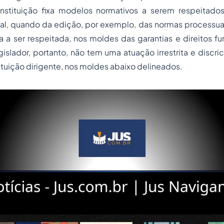
nstituição fixa modelos normativos a serem respeitados
nal, quando da edição, por exemplo, das normas processua
a a ser respeitada, nos moldes das garantias e direitos 
islador, portanto, não tem uma atuação irrestrita e discri
ituição dirigente, nos moldes abaixo delineados.