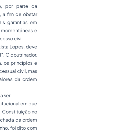
, por parte da
 a fim de obstar
ais garantias em
as momentâneas e
esso civil.
tista Lopes, deve
”. O doutrinador,
, os princípios e
ocessual civil, mas
valores da ordem
a ser:
titucional em que
e Constituição no
fechada da ordem
nho, foi dito com