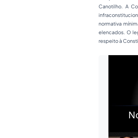
Canotilho. A Co
infraconstitucio
normativa mínim
elencados. O leg
respeito à Const