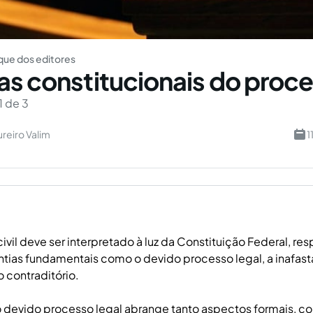
ue dos editores
as constitucionais do proc
1 de 3
reiro Valim
1
ivil deve ser interpretado à luz da Constituição Federal, re
antias fundamentais como o devido processo legal, a inafas
 o contraditório.
o devido processo legal abrange tanto aspectos formais, co