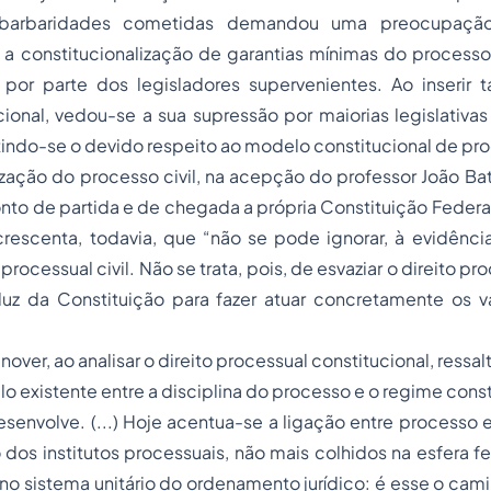
 barbaridades cometidas demandou uma preocupação
a constitucionalização de garantias mínimas do processo,
 por parte dos legisladores supervenientes. Ao inserir t
cional, vedou-se a sua supressão por maiorias legislativ
tindo-se o devido respeito ao modelo constitucional de proc
ização do processo civil, na acepção do professor João Ba
to de partida e de chegada a própria Constituição Federal
crescenta, todavia, que “não se pode ignorar, à evidência
 processual civil
. Não se trata, pois, de esvaziar o direito pr
luz da Constituição para fazer atuar concretamente os 
nover, ao analisar o direito processual constitucional, ressalt
elo existente entre a disciplina do processo e o regime cons
senvolve. (...) Hoje acentua-se a ligação entre processo 
dos institutos processuais, não mais colhidos na esfera 
no sistema unitário do ordenamento jurídico: é esse o cami