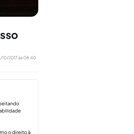
esso
1/10/2017 às 08:40
speitando
tabilidade
mo o direito à