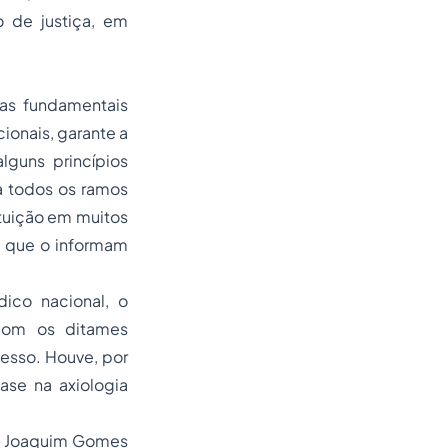
o de justiça, em
has fundamentais
icionais, garante a
alguns princípios
a todos os ramos
ituição em muitos
is que o informam
dico nacional, o
 com os ditames
cesso. Houve, por
ase na axiologia
sé Joaquim Gomes