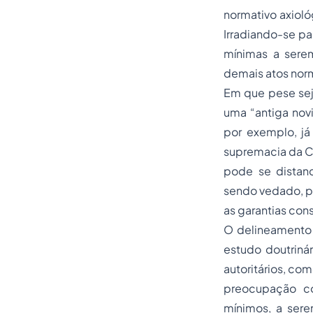
normativo axioló
Irradiando-se pa
mínimas a serem
demais atos nor
Em que pese seja
uma “antiga nov
por exemplo, já
supremacia da Co
pode se distanc
sendo vedado, po
as garantias cons
O delineamento d
estudo doutriná
autoritários, co
preocupação co
mínimos, a sere