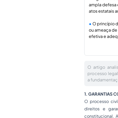
ampla defesa e
atos estatais ar
O princípio d
ou ameaça de l
efetiva e ade
O artigo anali
processo legal, 
a fundamentaçã
1. GARANTIAS 
O processo civi
direitos e gar
constitucional.