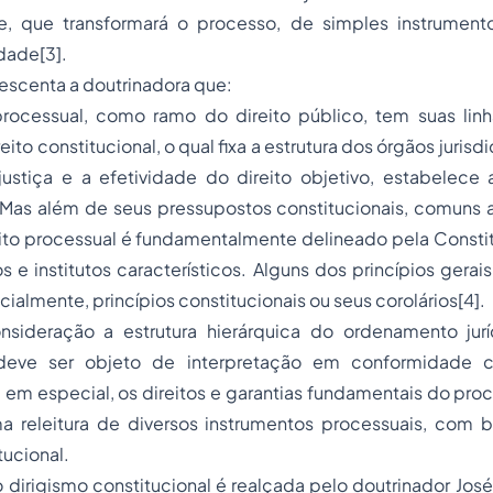
e, que transformará o processo, de simples instrument
rdade
[3]
.
crescenta a doutrinadora que:
processual, como ramo do direito público, tem suas lin
reito constitucional
, o qual fixa a estrutura dos órgãos jurisd
justiça e a efetividade do direito objetivo, estabelece 
) Mas além de seus pressupostos constitucionais, comuns 
reito processual é fundamentalmente delineado pela Const
 e institutos característicos. Alguns dos princípios gera
cialmente, princípios constitucionais ou seus corolários
[4]
.
ideração a estrutura hierárquica do ordenamento jurí
 deve ser objeto de interpretação em conformidade
– em especial, os direitos e garantias fundamentais do pro
a releitura de diversos instrumentos processuais, com b
tucional.
 dirigismo constitucional é realçada pelo doutrinador Jo