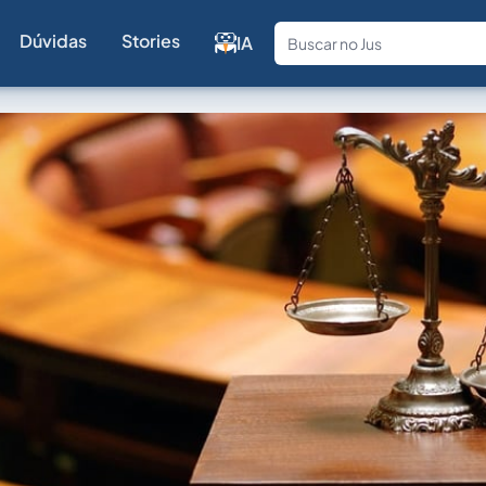
Dúvidas
Stories
IA
Fale com a