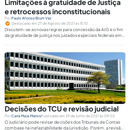
Limitações à gratuidade de Justiça
população refletem características regionais
e retrocessos inconstitucionais
e populacionais essenciais para saber o quão
fácil ou difícil é o acesso à justiça. Esses eixos,
Por
Paulo Afonso Brum Vaz
quando articulados com o Judiciário, fornecem
Destacado em 27 de Agosto de 2021 às 15:10
uma ideia aproximada do estágio do
Discutem-se as novas regras para concessão da AJG e o fim
problema.
da gratuidade de justiça nos juizados especiais federais em
face dos princípios do acesso à justiça, inafastabilidade do
controle jurisdicional e proibição de proteção insuficiente.
Decisões do TCU e revisão judicial
Por
Carla Maia Matos
Publicado em 29 de Julho de 2021 às 09:03
O Judiciário pode revisar decisões dos Tribunais de Contas
com base na inafastabilidade da jurisdição. Porém, a revisão