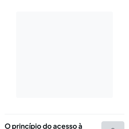
Resolução n. 82 para combatê-lo. No entanto,
o STF deferiu liminarmente a suspensão dos
seus efeitos.
O princípio do acesso à