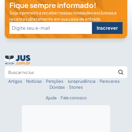
Fique sempre informado!
Seja o primeiro a receber nossas novidades exclusivas e
recentes diretamente em sua caixa de entrada.
Inscrever
Artigos
·
Notícias
·
Petições
·
Jurisprudência
·
Pareceres
·
Fale com a IA
Buscar no Jus
Dúvidas
·
Stories
Ajuda
·
Fale conosco