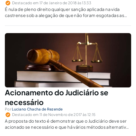
Destacado em 17 de Janeiro de 2018 às 13:33
É nula de pleno direito qualquer sanção aplicada na vida
castrense sob a alegação de que não foram esgotadas as
vias administrativas e de comunicação prévia da intenção de
recorrer ao Judiciário.
Acionamento do Judiciário se
necessário
Por
Luciano Chacha de Rezende
Destacado em 11 de Novembro de 2017 às 12:15
A proposta do texto é demonstrar que o Judiciário deve ser
acionado se necessário e que há vários métodos alternativos
de prevenção e solução de litígios a fim de obter a Justiça tão