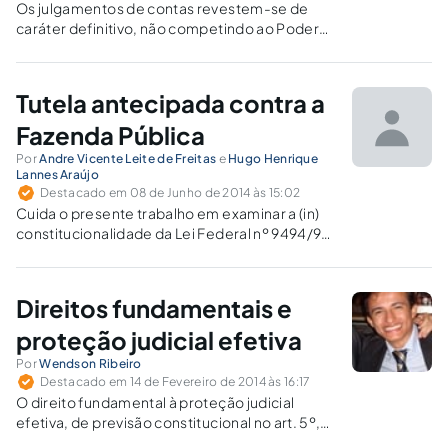
Os julgamentos de contas revestem-se de
caráter definitivo, não competindo ao Poder
Judiciário adentrar o mérito das decisões para
modificá-las. A revisibilidade judicial deve se
ater à verificação do respeito ao devido
Tutela antecipada contra a
processo legal, o qual – se não observado –
leva à restituição do caso à Corte de Contas
Fazenda Pública
para novo julgamento.
Por
Andre Vicente Leite de Freitas
e
Hugo Henrique
Lannes Araújo
Destacado em 08 de Junho de 2014 às 15:02
Cuida o presente trabalho em examinar a (in)
constitucionalidade da Lei Federal nº 9494/97,
que disciplina sobre a aplicação da tutela
antecipada contra a Fazenda Pública.
Direitos fundamentais e
proteção judicial efetiva
Por
Wendson Ribeiro
Destacado em 14 de Fevereiro de 2014 às 16:17
O direito fundamental à proteção judicial
efetiva, de previsão constitucional no art. 5º,
XXXV, também sofre restrições, que podem