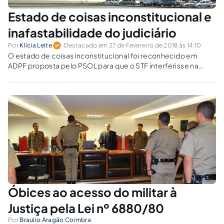
Estado de coisas inconstitucional e
inafastabilidade do judiciário
Por
Klícia Leite
Destacado em 27 de Fevereiro de 2018 às 14:10
O estado de coisas inconstitucional foi reconhecido em
ADPF proposta pelo PSOL para que o STF interferisse na
criação de políticas públicas e alocações orçamentárias,
perfazendo um total de oito medidas em prol do sistema
penitenciário.
Óbices ao acesso do militar à
Justiça pela Lei nº 6880/80
Por
Braulio Aragão Coimbra