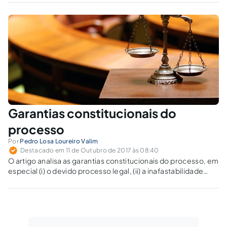
sonhada (rápida, baixo custo e com a qualidade desejada).
Garantias constitucionais do
processo
Por
Pedro Losa Loureiro Valim
Destacado em 11 de Outubro de 2017 às 08:40
O artigo analisa as garantias constitucionais do processo, em
especial (i) o devido processo legal, (ii) a inafastabilidade
jurisdicional, (iii) o contraditório, (iv) a isonomia e (v) a
fundamentação das decisões judicias.