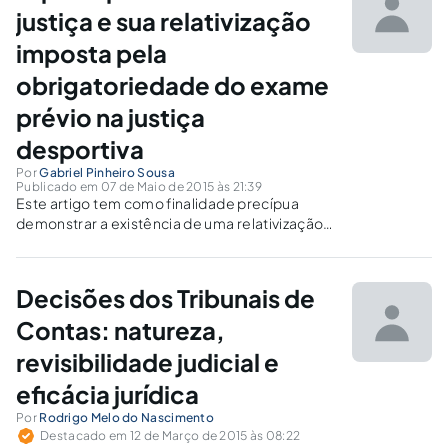
justiça e sua relativização
imposta pela
obrigatoriedade do exame
prévio na justiça
desportiva
Por
Gabriel Pinheiro Sousa
Publicado em 07 de Maio de 2015 às 21:39
Este artigo tem como finalidade precípua
demonstrar a existência de uma relativização
do princípio do acesso à justiça imposta pela
própria CF, notadamente no que atine à
obrigatoriedade do exame prévio na justiça
Decisões dos Tribunais de
desportiva.
Contas: natureza,
revisibilidade judicial e
eficácia jurídica
Por
Rodrigo Melo do Nascimento
Destacado em 12 de Março de 2015 às 08:22