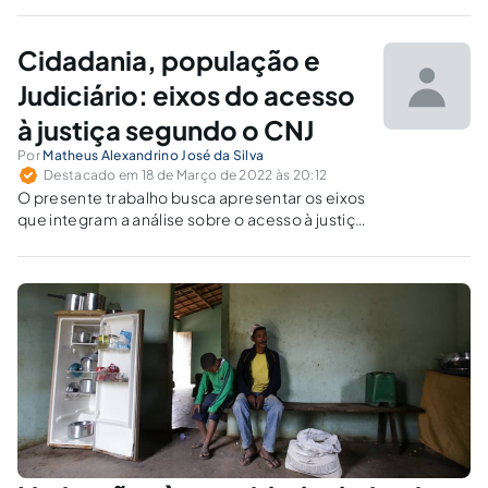
sistema de jurisdição una?
Cidadania, população e
Judiciário: eixos do acesso
à justiça segundo o CNJ
Por
Matheus Alexandrino José da Silva
Destacado em 18 de Março de 2022 às 20:12
O presente trabalho busca apresentar os eixos
que integram a análise sobre o acesso à justiça
pela população brasileira. O estudo do tema
apresenta relevância quando se observa que
esse acesso não pode ser medido apenas
diante da perspectiva do Judiciário. Com o
objetivo de evidenciar o modelo adotado pelo
Conselho Nacional de Justiça (CNJ) para
mensurar o acesso à justiça, esta pesquisa
utilizou uma abordagem qualitativa do
relatório elaborado pelo CNJ sobre o índice de
acesso à justiça, com objetivo descritivo e uso
da pesquisa bibliográfica e documental.
Concluiu-se que os eixos da cidadania e da