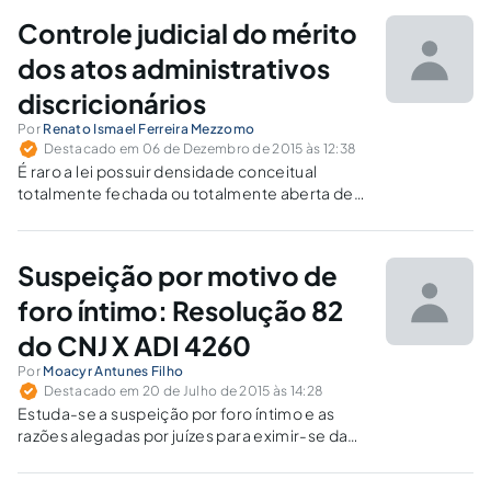
não se sujeitam a controle disciplinar.
Controle judicial do mérito
dos atos administrativos
discricionários
Por
Renato Ismael Ferreira Mezzomo
Destacado em 06 de Dezembro de 2015 às 12:38
É raro a lei possuir densidade conceitual
totalmente fechada ou totalmente aberta de
seus termos, de forma a tornar a ação
administrativa exclusivamente vinculada ou
exclusivamente discricionária.
Suspeição por motivo de
foro íntimo: Resolução 82
do CNJ X ADI 4260
Por
Moacyr Antunes Filho
Destacado em 20 de Julho de 2015 às 14:28
Estuda-se a suspeição por foro íntimo e as
razões alegadas por juízes para eximir-se da
prestação jurisdicional. O CNJ constatou o
desvirtuamento do instituto e emitiu a