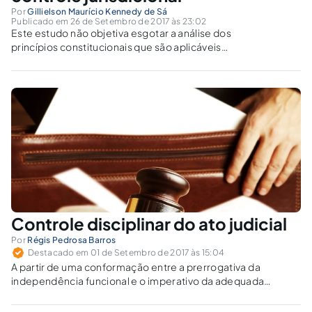
Por
Gillielson Maurício Kennedy de Sá
Publicado em 26 de Setembro de 2017 às 23:02
Este estudo não objetiva esgotar a análise dos
princípios constitucionais que são aplicáveis
ao Direito de Família, resumindo-se a analisar
o princípio constitucional da inafastabilidade
do controle jurisdicional, demonstrando sua
importância jurídica.
Controle disciplinar do ato judicial
Por
Régis Pedrosa Barros
Destacado em 01 de Setembro de 2017 às 15:04
A partir de uma conformação entre a prerrogativa da
independência funcional e o imperativo da adequada
motivação, propõe-se uma releitura do entendimento
segundo o qual os atos praticados no exercício da jurisdição