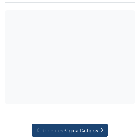
decorrer de normas constitucionais, de
entendimento doutrinário e jurisprudencial ou
de normas infraconstitucionais.
Recentes
Página 1
Antigos