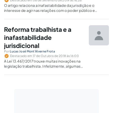
Destacado em 08 de Setembro de 2019 às 16:26
O artigo relaciona a inafastabilidade da jurisdição e o
interesse de agir nas relações com o poder público e
questiona o dogma da ampla desnecessidade de
requerimento administrativo para que surja a possibilidade
de provocação do Judiciário.
Reforma trabalhista e a
inafastabilidade
jurisdicional
Por
Lucas José Mont'Alverne Frota
Destacado em 17 de Outubro de 2018 às 16:00
A Lei 13.467/2017 trouxe muitas inovações na
legislação trabalhista. Infelizmente, algumas
delas parecem acentuar as dificuldades para o
ingresso do trabalhador hipossuficiente ao
Judiciário.