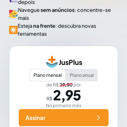
depois
Navegue
sem anúncios
: concentre-se
mais
Esteja
na frente
: descubra novas
ferramentas
JusPlus
Plano mensal
Plano anual
de R$
29,50
por
2,95
R$
No primeiro mês
Assinar