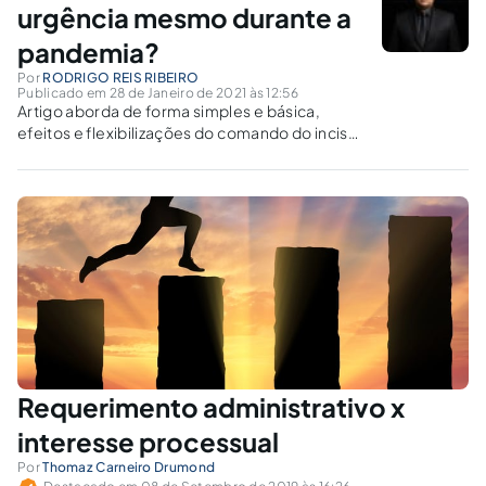
urgência mesmo durante a
pandemia?
Por
RODRIGO REIS RIBEIRO
Publicado em 28 de Janeiro de 2021 às 12:56
Artigo aborda de forma simples e básica,
efeitos e flexibilizações do comando do inciso
IV do artigo 35 da LOMAN, com exemplos
práticos e recentes.
Requerimento administrativo x
interesse processual
Por
Thomaz Carneiro Drumond