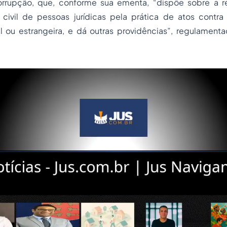
rrupção, que, conforme sua ementa, “dispõe sobre a r
e civil de pessoas jurídicas pela prática de atos contra
al ou estrangeira, e dá outras providências”, regulament