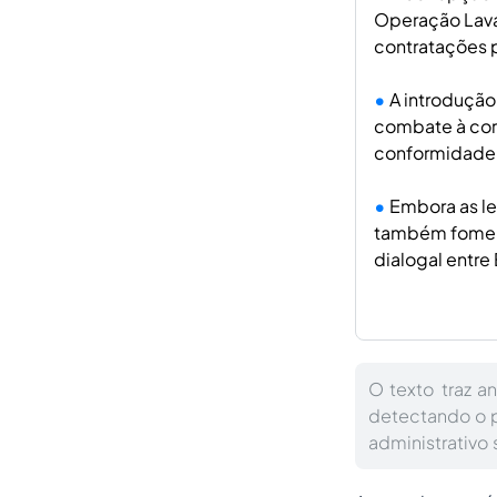
Operação Lava 
contratações 
A introduçã
combate à corr
conformidade 
Embora as le
também foment
dialogal entr
O texto traz a
detectando o 
administrativo