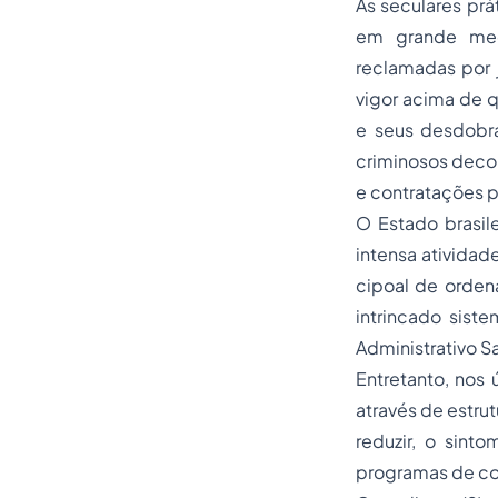
As seculares prá
em grande medi
reclamadas por j
vigor acima de 
e seus desdobr
criminosos decor
e contratações p
O Estado brasil
intensa atividad
cipoal de orden
intrincado sis
Administrativo
Sa
Entretanto, nos
através de estru
reduzir, o sin
programas de c