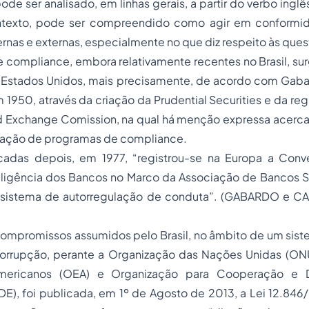
de ser analisado, em linhas gerais, a partir do verbo inglê
ntexto, pode ser compreendido como agir em conformi
ternas e externas, especialmente no que diz respeito às ques
compliance, embora relativamente recentes no Brasil, sur
 Estados Unidos, mais precisamente, de acordo com Gabar
em 1950, através da criação da Prudential Securities e da re
nd Exchange Comission, na qual há menção expressa acerc
ização de programas de compliance.
adas depois, em 1977, “registrou-se na Europa a Conve
ligência dos Bancos no Marco da Associação de Bancos Suí
sistema de autorregulação de conduta”. (GABARDO e CA
ompromissos assumidos pelo Brasil, no âmbito de um siste
rrupção, perante a Organização das Nações Unidas (ON
mericanos (OEA) e Organização para Cooperação e D
), foi publicada, em 1º de Agosto de 2013, a Lei 12.846