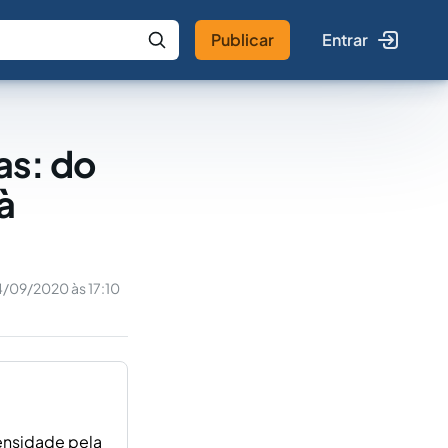
Publicar
Entrar
 IA
Buscar no Jus
as: do
à
4/09/2020 às 17:10
tensidade pela