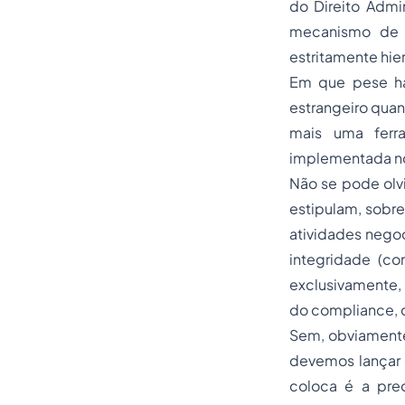
do Direito Admi
mecanismo de c
estritamente hie
Em que pese hav
estrangeiro quan
mais uma ferra
implementada no 
Não se pode olvi
estipulam, sobre
atividades nego
integridade (co
exclusivament
do compliance, q
Sem, obviamente,
devemos lançar 
coloca é a pre