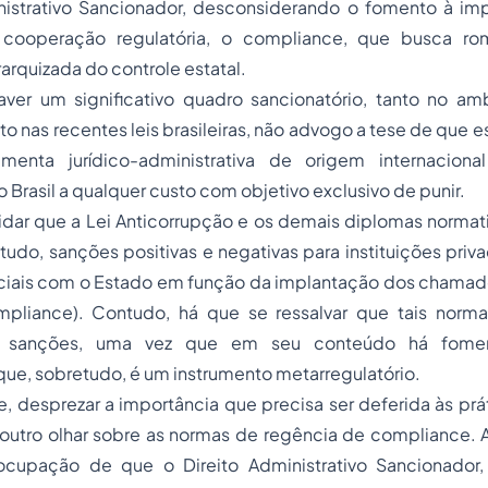
nistrativo Sancionador, desconsiderando o fomento à i
ooperação regulatória, o compliance, que busca ro
rarquizada do controle estatal.
er um significativo quadro sancionatório, tanto no am
to nas recentes leis brasileiras, não advogo a tese de que 
menta jurídico-administrativa de origem internacion
Brasil a qualquer custo com objetivo exclusivo de punir.
dar que a Lei Anticorrupção e os demais diplomas normati
tudo, sanções positivas e negativas para instituições priv
ciais com o Estado em função da implantação dos chama
mpliance). Contudo, há que se ressalvar que tais norm
e, sanções, uma vez que em seu conteúdo há foment
ue, sobretudo, é um instrumento metarregulatório.
 desprezar a importância que precisa ser deferida às prát
outro olhar sobre as normas de regência de compliance. 
ocupação de que o Direito Administrativo Sancionador