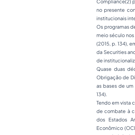
Compliance(2) po
no presente co
institucionais in
Os programas de 
meio século nos
(2015, p. 134), 
da Securities a
de institucional
Quase duas déc
Obrigação de Di
as bases de um 
134).
Tendo em vista c
de combate à co
dos Estados A
Econômico (OCDE