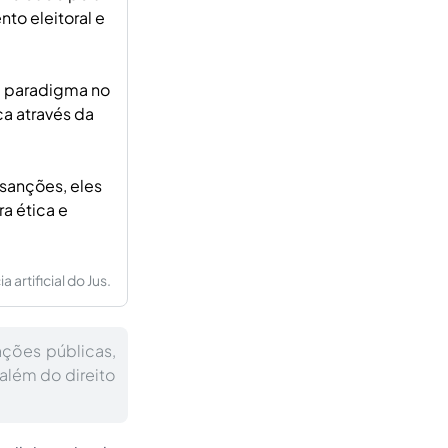
to eleitoral e
e paradigma no
a através da
sanções, eles
a ética e
artificial do Jus.
ações públicas,
lém do direito