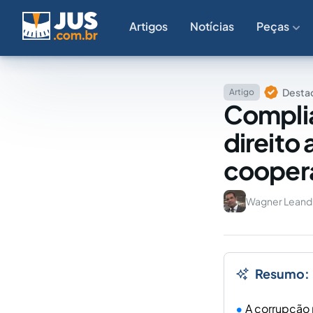
Artigos
Notícias
Peças
Destaq
Artigo
Complia
direito
coopera
Wagner Leandr
Resumo:
A corrupção 