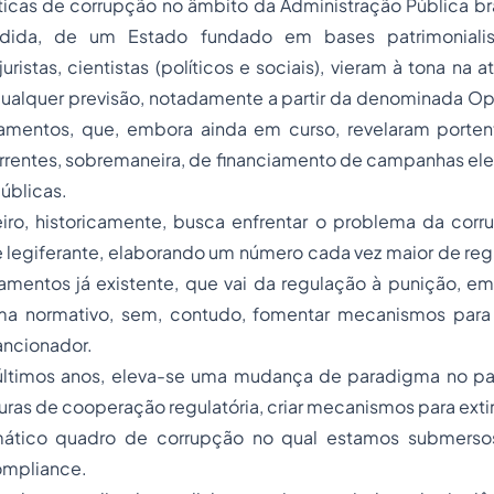
ticas de corrupção no âmbito da Administração Pública bras
da, de um Estado fundado em bases patrimonialista
uristas, cientistas (políticos e sociais), vieram à tona na
qualquer previsão, notadamente a partir da denominada Op
amentos, que, embora ainda em curso, revelaram porte
rentes, sobremaneira, de financiamento de campanhas eleit
úblicas.
eiro, historicamente, busca enfrentar o problema da corr
e legiferante, elaborando um número cada vez maior de re
amentos já existente, que vai da regulação à punição, 
tema normativo, sem, contudo, fomentar mecanismos par
ncionador.
 últimos anos, eleva-se uma mudança de paradigma no paí
turas de cooperação regulatória, criar mecanismos para exti
tomático quadro de corrupção no qual estamos submerso
ompliance.