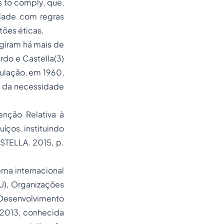
s to comply, que,
dade com regras
tões éticas.
giram há mais de
do e Castella(3)
gulação, em 1960,
a da necessidade
nção Relativa à
ços, instituindo
STELLA, 2015, p.
ma internacional
U), Organizações
esenvolvimento
/2013, conhecida