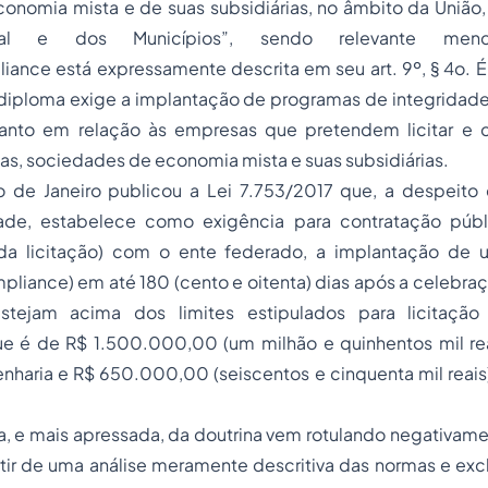
onomia mista e de suas subsidiárias, no âmbito da União,
eral e dos Municípios”, sendo relevante me
ance está expressamente descrita em seu art. 9º, § 4o. É 
 diploma exige a implantação de programas de integridade
uanto em relação às empresas que pretendem licitar e 
s, sociedades de economia mista e suas subsidiárias.
 de Janeiro publicou a Lei 7.753/2017 que, a despeito
dade, estabelece como exigência para contratação públ
r da licitação) com o ente federado, a implantação de
pliance) em até 180 (cento e oitenta) dias após a celebra
estejam acima dos limites estipulados para licitaçã
ue é de R$ 1.500.000,00 (um milhão e quinhentos mil rea
nharia e R$ 650.000,00 (seiscentos e cinquenta mil reais
iva, e mais apressada, da doutrina vem rotulando negativam
artir de uma análise meramente descritiva das normas e exc