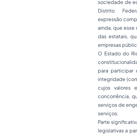
sociedade de ec
Distrito Fed
expressão compli
ainda, que esse
das estatais, q
empresas pública
O Estado do Rio
constitucionali
para participa
integridade (com
cujos valores 
concorrência, q
serviços de enge
serviços.
Parte significat
legislativas a p