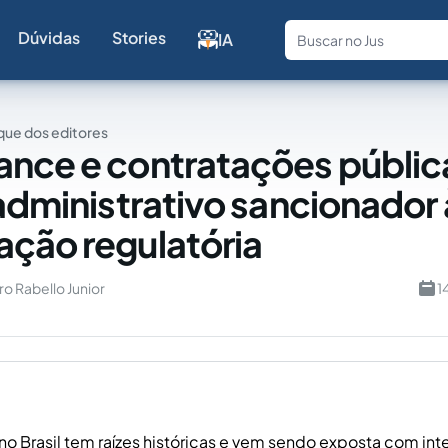
Dúvidas
Stories
IA
Fale com a
ue dos editores
nce e contratações públic
 administrativo sancionador 
ção regulatória
o Rabello Junior
1
no Brasil tem raízes históricas e vem sendo exposta com in