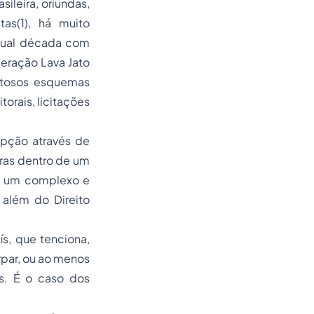
ileira, oriundas,
s(1), há muito
 atual década com
eração Lava Jato
ntosos esquemas
orais, licitações
upção através de
gras dentro de um
em um complexo e
a além do
Direito
s, que tenciona,
rpar, ou ao menos
s. É o caso dos