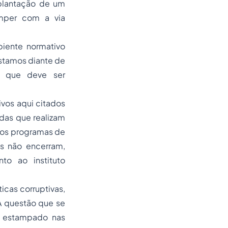
mplantação de um
mper com a via
biente normativo
estamos diante de
al que deve ser
vos aqui citados
adas que realizam
dos programas de
as não encerram,
o ao instituto
icas corruptivas,
A questão que se
, estampado nas