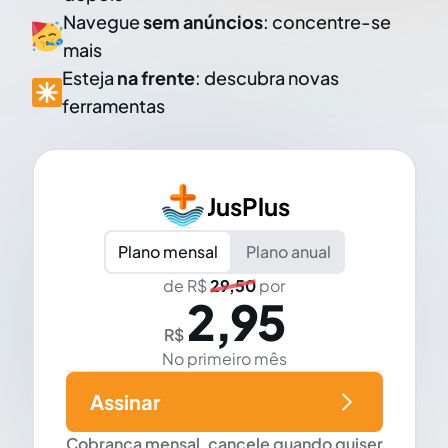
Navegue
sem anúncios
: concentre-se
mais
Esteja
na frente
: descubra novas
ferramentas
JusPlus
Plano mensal
Plano anual
de R$
29,50
por
2,95
R$
No primeiro mês
Assinar
Cobrança mensal, cancele quando quiser