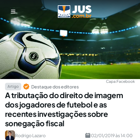
Capa:
Facebook
Destaque dos editores
Artigo
A tributação do direito de imagem
dos jogadores de futebol e as
recentes investigações sobre
sonegação fiscal
Rodrigo Lazaro
02/01/2019 às 14:00