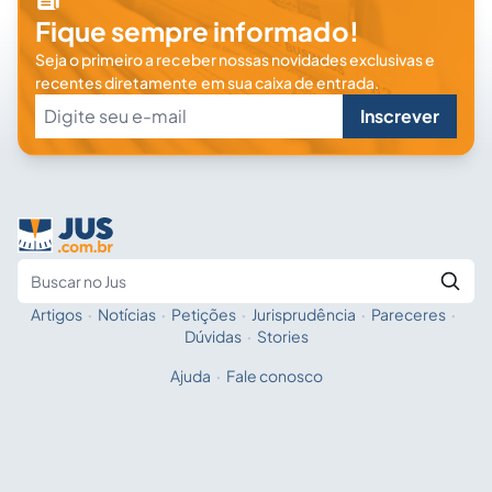
Fique sempre informado!
Seja o primeiro a receber nossas novidades exclusivas e
recentes diretamente em sua caixa de entrada.
Inscrever
Artigos
·
Notícias
·
Petições
·
Jurisprudência
·
Pareceres
·
Fale com a IA
Buscar no Jus
Dúvidas
·
Stories
Ajuda
·
Fale conosco