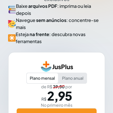
Baixe
arquivos PDF
: imprima ou leia
depois
Navegue
sem anúncios
: concentre-se
mais
Esteja
na frente
: descubra novas
ferramentas
JusPlus
Plano mensal
Plano anual
de R$
29,50
por
2,95
R$
No primeiro mês