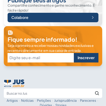
Publique seus artigos
Compartilhe conhecimento e ganhe reconhecimento. É
fácil e rápido!
Colabore
Fique sempre informado!
Seja o primeiro a receber nossas novidades exclusivas e
recentes diretamente em sua caixa de entrada.
Inscrever
Artigos
·
Notícias
·
Petições
·
Jurisprudência
·
Pareceres
·
Fale com a IA
Buscar no Jus
Dúvidas
·
Stories