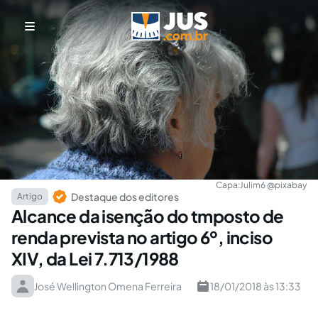
Capa:
Julim6 @pixabay
Destaque dos editores
Artigo
Alcance da isenção do tmposto de
renda prevista no artigo 6º, inciso
XIV, da Lei 7.713/1988
José Wellington Omena Ferreira
18/01/2018 às 13:33