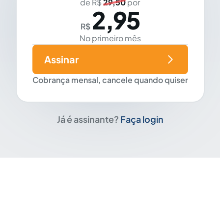
de R$
29,50
por
2,95
R$
No primeiro mês
Assinar
Cobrança mensal, cancele quando quiser
Já é assinante?
Faça login