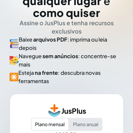
qualquer lugar
e
como quiser
Assine o JusPlus e tenha recursos
exclusivos
Baixe
arquivos PDF
: imprima ou leia
depois
Navegue
sem anúncios
: concentre-se
mais
Esteja
na frente
: descubra novas
ferramentas
JusPlus
Plano mensal
Plano anual