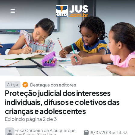
Destaque dos editores
Artigo
Proteção judicial dos interesses
individuais, difusos e coletivos das
crianças e adolescentes
Exibindo página 2 de 3
Erika Cordeiro de Albuquerque
18/10/2018 às 14:33
dos Santos Silva Lima