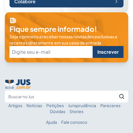
Colabore
Fique sempre informado!
Seja o primeiro a receber nossas novidades exclusivas e
recentes diretamente em sua caixa de entrada.
Inscrever
Artigos
·
Notícias
·
Petições
·
Jurisprudência
·
Pareceres
·
Fale com a IA
Buscar no Jus
Dúvidas
·
Stories
Ajuda
·
Fale conosco