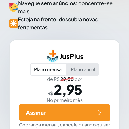
Navegue
sem anúncios
: concentre-se
mais
Esteja
na frente
: descubra novas
ferramentas
JusPlus
Plano mensal
Plano anual
de R$
29,50
por
2,95
R$
No primeiro mês
Assinar
Cobrança mensal, cancele quando quiser