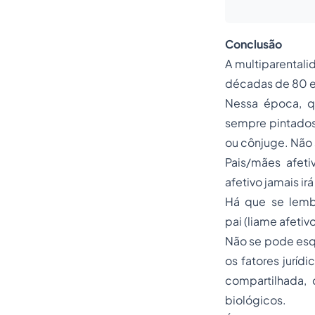
Conclusão
A multiparentali
décadas de 80 e
Nessa época, q
sempre pintados
ou cônjuge. Não 
Pais/mães afeti
afetivo jamais irá
Há que se lembr
pai (liame afetiv
Não se pode esqu
os fatores juríd
compartilhada, d
biológicos.