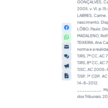
GONÇALVES, Carlo
2005. v. VI. p.15
LABRES, Carine. 
nascimento. Dis
LÔBO, Paulo. Dire
MADALENO, Rolf. C
TEIXEIRA, Ana Ca
norma e a realidad
TJRS, 7ª CC, AC 
TJRS, 8ª CC, AC 
TJSC, AC 2005-04
TJSP, 1ª CDP, AC
14-8-2012.
__________. Manua
dos Tribunais, 20