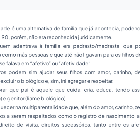
dade é uma alternativa de família que já acontecia, poden
 90, porém, não era reconhecida juridicamente.
uem adentrava à família era padrasto/madrasta, que po
 como más pessoas e que até não ligavam para os filhos 
se falava em “afetivo” ou “afetividade”.
vos podem sim ajudar seus filhos com amor, carinho, d
 excluir o biológico e, sim, irá agregar e respeitar.
ar que pai é aquele que cuida, cria, educa, tendo ass
o) e genitor (liame biológico).
ecer na multiparentalidade que, além do amor, carinho, ze
icos a serem respeitados como o registro de nascimento, 
ireito de visita, direitos sucessórios, tanto entre os af