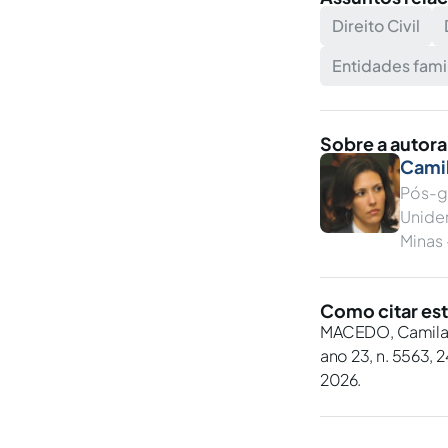
Direito Civil
Entidades fami
Sobre a autora
Cami
Pós-g
Unider
Minas 
Como citar est
MACEDO, Camila 
ano 23, n. 5563, 
2026.