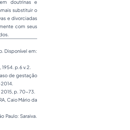
 em doutrinas e
mais substituir o
vas e divorciadas
lamente com seus
dos.
o. Disponível em:
 1954. p.6 v.2.
caso de gestação
-2014.
, 2015, p. 70-73.
IRA, Caio Mário da
o Paulo: Saraiva.