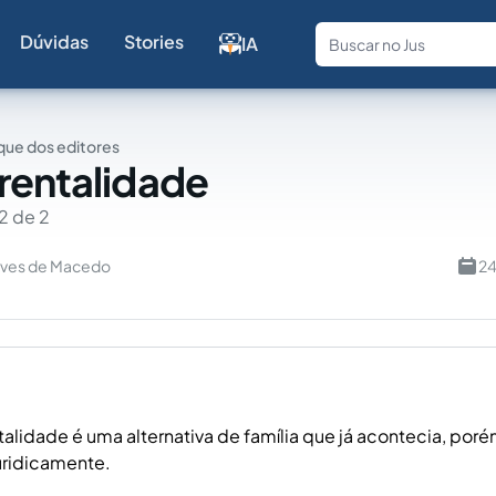
Dúvidas
Stories
IA
Fale com a
ue dos editores
rentalidade
2 de 2
lves de Macedo
24
talidade é uma alternativa de família que já acontecia, poré
uridicamente.