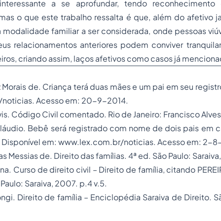
nteressante a se aprofundar, tendo reconhecimento
 mas o que este trabalho ressalta é que, além do afetivo ja
 modalidade familiar a ser considerada, onde pessoas viú
eus relacionamentos anteriores podem conviver tranqui
os, criando assim, laços afetivos como casos já menciona
Morais de. Criança terá duas mães e um pai em seu registr
noticias. Acesso em: 20-9-2014.
s. Código Civil comentado. Rio de Janeiro: Francisco Alves,
láudio. Bebê será registrado com nome de dois pais em 
. Disponível em: www.lex.com.br/noticias. Acesso em: 2-8
Messias de. Direito das famílias. 4ª ed. São Paulo: Saraiva
na. Curso de direito civil – Direito de família, citando PERE
 Paulo: Saraiva, 2007. p.4 v.5.
gi. Direito de família – Enciclopédia Saraiva de Direito. Sã