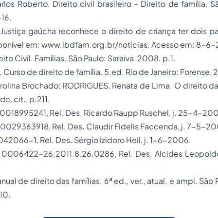
s Roberto. Direito civil brasileiro – Direito de família. Sã
-16.
Justiça gaúcha reconhece o direito de criança ter dois pa
ponível em: www.ibdfam.org.br/noticias. Acesso em: 8-6-
ito Civil. Famílias. São Paulo: Saraiva, 2008. p.1.
urso de direito de família. 5.ed. Rio de Janeiro: Forense, 
rolina Brochado; RODRIGUES, Renata de Lima. O direito das
e, cit., p.211.
70018995241, Rel. Des. Ricardo Raupp Ruschel, j. 25-4-200
70029363918, Rel. Des. Claudir Fidelis Faccenda, j. 7-5-2
2066-1, Rel. Des. Sérgio Izidoro Heil, j. 1-6-2006.
 0006422-26.2011.8.26.0286, Rel. Des. Alcides Leopoldo e
l de direito das famílias. 6ª ed., ver., atual. e ampl. São 
10.