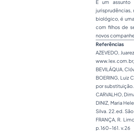
É um assunto i
jurisprudências,
biológico, é uma
com filhos de s
novos companheir
Referências
AZEVEDO, Juarez 
www.lex.com.br/
BEVILÁQUA, Clóvi
BOERING, Luiz C
por substituição
CARVALHO, Dimas 
DINIZ, Maria Hele
Silva. 22.ed. São
FRANÇA, R. Limon
p.160-161. v.26