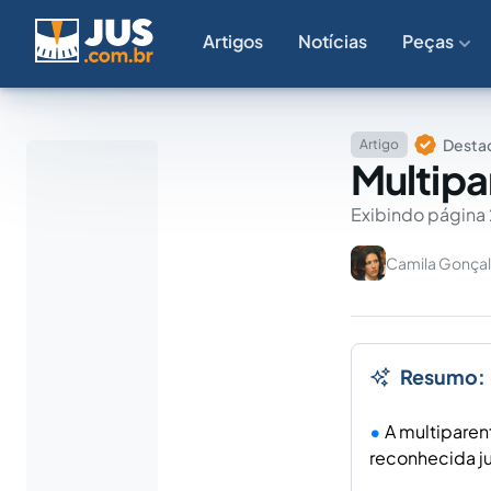
Artigos
Notícias
Peças
Destaq
Artigo
Multipa
Exibindo página 
Camila Gonça
Resumo:
A multiparen
reconhecida j