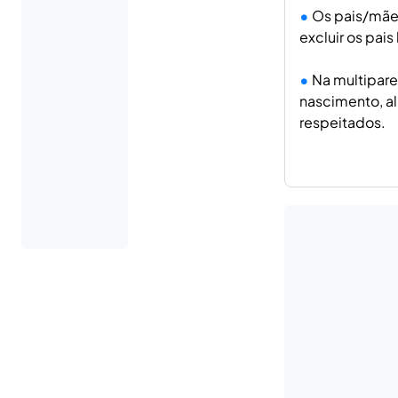
Os pais/mães
excluir os pais
Na multipare
nascimento, al
respeitados.