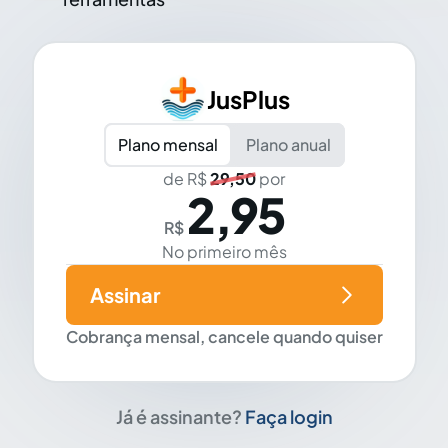
JusPlus
Plano mensal
Plano anual
de R$
29,50
por
2,95
R$
No primeiro mês
Assinar
Cobrança mensal, cancele quando quiser
Já é assinante?
Faça login