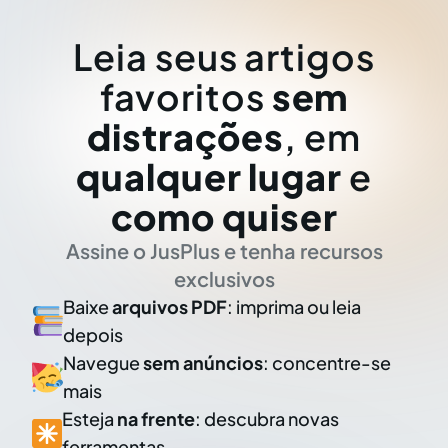
Leia seus artigos
favoritos
sem
distrações
, em
qualquer lugar
e
como quiser
Assine o JusPlus e tenha recursos
exclusivos
Baixe
arquivos PDF
: imprima ou leia
depois
Navegue
sem anúncios
: concentre-se
mais
Esteja
na frente
: descubra novas
ferramentas