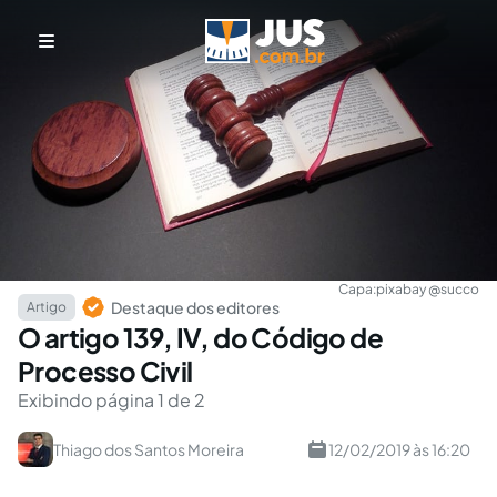
Capa:
pixabay @succo
Destaque dos editores
Artigo
O artigo 139, IV, do Código de
Processo Civil
Exibindo página 1 de 2
Thiago dos Santos Moreira
12/02/2019 às 16:20