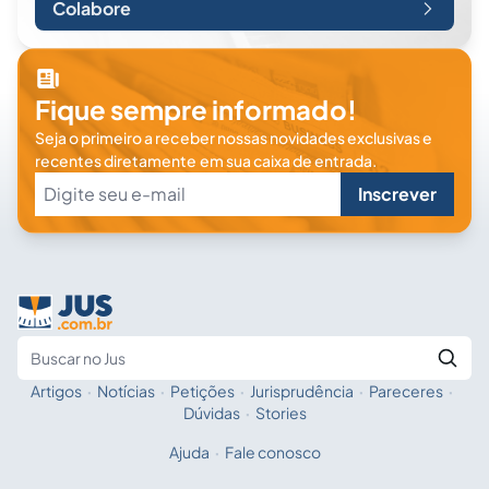
Colabore
Fique sempre informado!
Seja o primeiro a receber nossas novidades exclusivas e
recentes diretamente em sua caixa de entrada.
Inscrever
Artigos
·
Notícias
·
Petições
·
Jurisprudência
·
Pareceres
·
Fale com a IA
Buscar no Jus
Dúvidas
·
Stories
Ajuda
·
Fale conosco