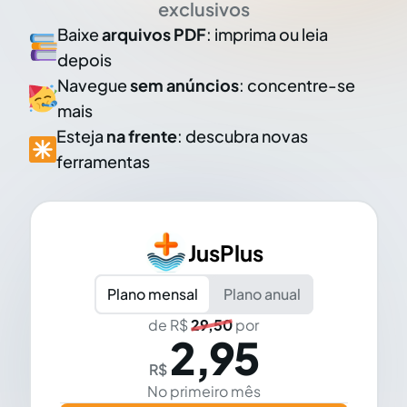
exclusivos
Baixe
arquivos PDF
: imprima ou leia
depois
Navegue
sem anúncios
: concentre-se
mais
Esteja
na frente
: descubra novas
ferramentas
JusPlus
Plano mensal
Plano anual
de R$
29,50
por
2,95
R$
No primeiro mês