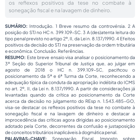
os reflexos positivos da tese no combate à
sonegação fiscal e na lavagem de dinheiro.
SUMÁRIO:
Introdução. 1 Breve resumo da controvérsia. 2 A
posição do STJ no HC n. 399.109-SC. 3 A (des)atenta leitura do
tipo penal previsto no artigo 2º, II, da Lei n. 8.137/1990. 4 Efeitos
positivos da decisão do STJ na preservação da ordem tributária
e econômica. Conclusão. Referências.
RESUMO:
Este breve ensaio visa analisar o posicionamento da
3º Seção do Superior Tribunal de Justiça que, ao julgar em
agosto de 2018 o HC n. 399.109-SC, pacificou o
posicionamento da 5ª e 6ª Turma da Corte, reconhecendo a
adequação típica da conduta da apropriação indébita do ICMS
no art. 2º, II, da Lei n. 8.137/1990. A partir de considerações já
levantadas quando da crítica ao posicionamento da Corte
acerca da decisão no julgamento do REsp n. 1.543.485-GO,
visa-se destacar os reflexos positivos da tese no combate à
sonegação fiscal e na lavagem de dinheiro e destacar a
improcedência das críticas agora dirigidas ao posicionamento
adotado pela Corte, decorrentes da confusão e justaposição
de conceitos tributários inaplicáveis à dogmática penal.
PALAVRAS-CHAVE:
Sonegação Fiscal. Imposto sobre