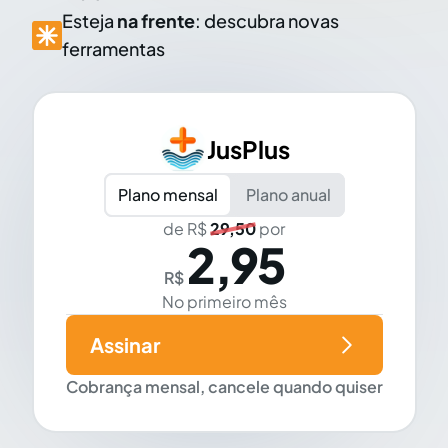
Esteja
na frente
: descubra novas
ferramentas
JusPlus
Plano mensal
Plano anual
de R$
29,50
por
2,95
R$
No primeiro mês
Assinar
Cobrança mensal, cancele quando quiser