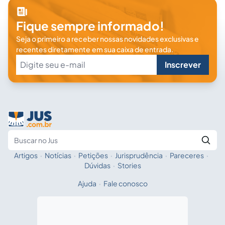
Fique sempre informado!
Seja o primeiro a receber nossas novidades exclusivas e
recentes diretamente em sua caixa de entrada.
Inscrever
Artigos
·
Notícias
·
Petições
·
Jurisprudência
·
Pareceres
·
Fale com a IA
Buscar no Jus
Dúvidas
·
Stories
Ajuda
·
Fale conosco