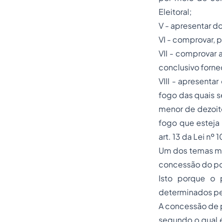
Eleitoral;
V - apresentar d
VI - comprovar, 
VII - comprovar 
conclusivo forne
VIII - apresent
fogo das quais s
menor de dezoit
fogo que esteja
art. 13 da Lei nº
Um dos temas mai
concessão do po
Isto porque o 
determinados pe
A concessão de p
segundo o qual é