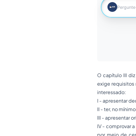
O capítulo III di
exige requisitos
interessado:
I - apresentar d
II - ter, no mínim
III - apresentar 
IV - comprovar a 
por meio de cert