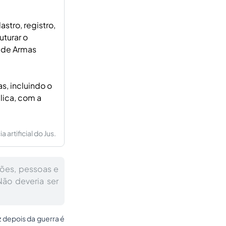
stro, registro,
uturar o
r de Armas
s, incluindo o
lica, com a
artificial do Jus.
ções, pessoas e
Não deveria ser
 depois da guerra é