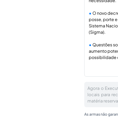
necessidade.
O novo decre
posse, porte e
Sistema Nacion
(Sigma).
Questões sob
aumento poten
possibilidade 
Agora o Execut
locais para re
matéria reserva
As armas não garan