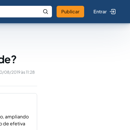
Publicar
Entrar
 IA
Buscar no Jus
ade?
0/08/2019 às 11:28
to, ampliando
 de efetiva