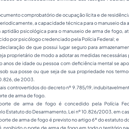
ocumento comprobatório de ocupação lícita e de residência
periodicamente, a capacidade técnica para o manuseio da 
a aptidão psicológica para o manuseio de arma de fogo, a
cido por psicólogo credenciado pela Polícia Federal; e
ar declaração de que possui lugar seguro para armazename
eja proprietário de modo a adotar as medidas necessárias
o anos de idade ou pessoa com deficiência mental se ap
 sob sua posse ou que seja de sua propriedade nos termo
 10.826, de 2003.
s controvertidos do decreto nº 9.785/19, indubitavelment
rte de arma de fogo.
porte de arma de fogo é concedido pela Polícia Fed
lo Estatuto do Desarmamento, Lei nº 10.826/2003, em cas
orte de arma de fogo é previsto no artigo 6º do estatuto
 proibido o porte de arma de fogo em todo o território nac