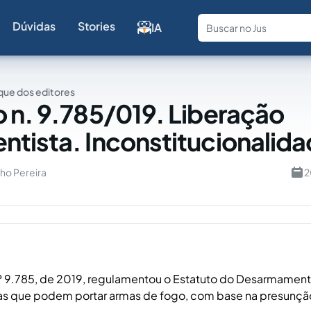
Dúvidas
Stories
IA
Fale com a
ue dos editores
 n. 9.785/019. Liberação
tista. Inconstitucionalid
ho Pereira
2
º 9.785, de 2019, regulamentou o Estatuto do Desarmamen
oas que podem portar armas de fogo, com base na presunção