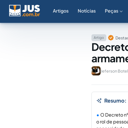
Artigos
Notícias
Peças
Destaq
Artigo
Decreto
armamen
Jeferson Botel
Resumo:
O Decreto n
o rol de pess