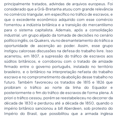
principalmente tratados, advindas de arquivos europeus. Foi
considerado que a Grã-Bretanha atuou com grande relevância
no comércio triangular, em específico no tráfico de escravos, e
que o excedente econômico adquirido com esse comércio
fomentou a indústria britânica e a transição do mercantilismo
para o sistema capitalista. Ademais, após a consolidação
industrial, um grupo alijado da tomada de decisões no cenário
político inglês, os Quakers, viu no desmantelamento do tráfico a
oportunidade de ascenção ao poder. Assim, esse grupo
instigou calorosas discussões na defesa do trabalho livre. Isso
acarretou, em 1807, a supressão do tráfico de escravos aos
súditos britânicos, e corroborou com o tratado de amizade
firmado entre o governo português, instalado no território
brasileiro, e o britânico na interpretação nefasta do trabalho
escravo e no comprometimento da abolição desse trabalho no
futuro. Também favoreceu os tratados de 1815 e 1826 que
proibiram o tráfico ao norte da linha do Equador e
posteriormente o fim do tráfico de escravos de forma plena. A
priori o tráfico cessou, porém se reestabeleceu no decorrer da
década de 1830 e perdurou até a década de 1850, quando o
império britânico sancionou a bill Aberdeen, sob protesto do
Império do Brasil, que possibilitou que a armada inglesa