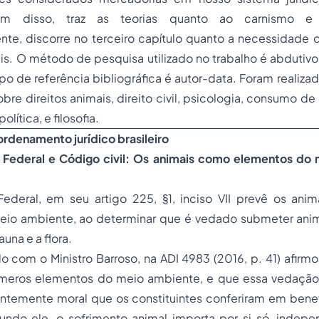
lém disso, traz as teorias quanto ao carnismo e 
e, discorre no terceiro capítulo quanto a necessidade de
is. O método de pesquisa utilizado no trabalho é abdutiv
 tipo de referência bibliográfica é autor-data. Foram realiz
sobre direitos animais, direito civil, psicologia, consumo de
olítica, e filosofia.
 ordenamento jurídico brasileiro
ão Federal e Código civil: Os animais como elementos do
Federal, em seu artigo 225, §1, inciso VII prevê os an
io ambiente, ao determinar que é vedado submeter anim
auna e a flora.
 com o Ministro Barroso, na ADI 4983 (2016, p. 41) afirm
meros elementos do meio ambiente, e que essa vedação 
entemente moral que os constituintes conferiram em benef
undo ele, o sofrimento animal importa por si só, inde