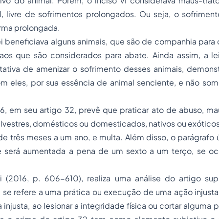
sivo do animal. Porém, o inciso VI considerava maus-trat
, livre de sofrimentos prolongados. Ou seja, o sofrimento
rma prolongada.
ei beneficiava alguns animais, que são de companhia para
aos que são considerados para abate. Ainda assim, a le
tativa de amenizar o sofrimento desses animais, demons
 eles, por sua essência de animal senciente, e não s
, em seu artigo 32, prevê que praticar ato de abuso, maus
silvestres, domésticos ou domesticados, nativos ou exóticos
 três meses a um ano, e multa. Além disso, o parágrafo ú
e será aumentada a pena de um sexto a um terço, se oc
 (2016, p. 606-610), realiza uma análise do artigo s
 se refere a uma prática ou execução de uma ação injusta
 injusta, ao lesionar a integridade física ou cortar alguma 