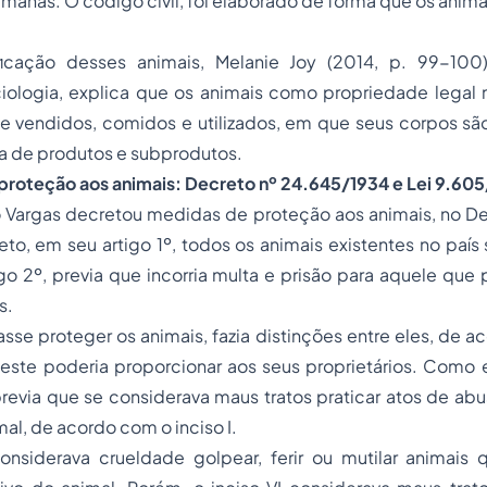
anas. O código civil, foi elaborado de forma que os anim
ficação desses animais, Melanie Joy (2014, p. 99-100)
iologia, explica que os animais como propriedade legal n
 vendidos, comidos e utilizados, em que seus corpos são
a de produtos e subprodutos.
 proteção aos animais: Decreto nº 24.645/1934 e Lei 9.60
o Vargas decretou medidas de proteção aos animais, no De
o, em seu artigo 1º, todos os animais existentes no país
igo 2º, previa que incorria multa e prisão para aquele que
s.
sasse proteger os animais, fazia distinções entre eles, de a
ste poderia proporcionar aos seus proprietários. Como 
 previa que se considerava maus tratos praticar atos de ab
al, de acordo com o inciso I.
 considerava crueldade golpear, ferir ou mutilar animais