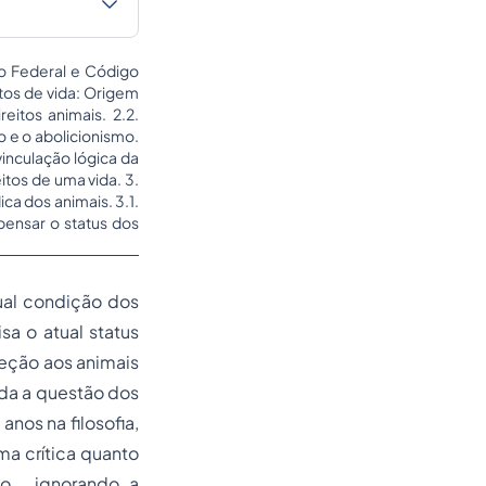
ção Federal e Código
tos de vida: Origem
reitos animais. 2.2.
o e o abolicionismo.
vinculação lógica da
itos de uma vida. 3.
ca dos animais. 3.1.
pensar o status dos
ual condição dos
sa o atual status
teção aos animais
da a questão dos
nos na filosofia,
ma crítica quanto
co, ignorando a