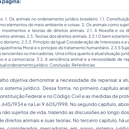
a página:
. 1. Os animais no ordenamento jurídico brasileiro. 1.1. Constitui
como elementos do meio ambiente e coisas. 2. Os animais como sujei
ca, movimentos e teorias de direitos animais. 2.1. A filosofia e os di
itos animais. 2.3. Teorias dos direitos animais. 2.3.1 O bem estarism
o dorismo. 2.3.3. Princípio da Igual Consideração de Interesses e a 
squizofrenia Moral e o princípio do tratamento humanitário. 2.3.5 Suje
sencientes ou mercadorias: Uma crítica quanto à atual situação jurídi
mo e a carnocracia. 3.2. A senciência animal e a necessidade de re
tual ordenamento jurídico. Conclusão. Referências
alho objetiva demonstrar a necessidade de repensar a at
 sistema jurídico. Dessa forma, no primeiro capítulo anali
onstituição Federal e no Código Civil e as medidas de pro
.645/1934 e na Lei 9.605/1998. No segundo capítulo, abor
 não sujeitos de vida, trazendo as discussões ao longo dos a
 direitos animais e suas teorias. No terceiro capítulo, há u
res considerados mercadorias em nosso sistema jurídi