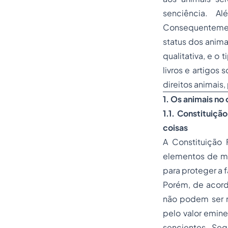
senciência. A
Consequentement
status dos anima
qualitativa, e o
livros e artigos 
direitos animais, p
1. Os animais no
1.1. Constituiç
coisas
A Constituição 
elementos de me
para proteger a f
Porém, de acordo
não podem ser 
pelo valor emin
sencientes. Seg