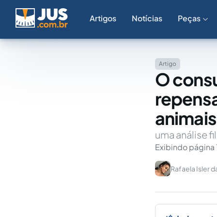
Artigos
Notícias
Peças
Artigo
O consu
repensa
animais
uma análise fi
Exibindo página 
Rafaela Isler 