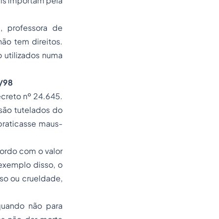
ais importam pela
, professora de
ão tem direitos.
 utilizados numa
5/98
creto nº 24.645.
 são tutelados do
 praticasse maus-
cordo com o valor
exemplo disso, o
uso ou crueldade,
 quando não para