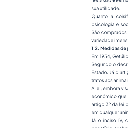
necessidades hum
sua utilidade.
Quanto a coisi
psicologia e soc
São comprados e
variedade imens
1.2. Medidas de
Em 1934, Getúli
Segundo o decret
Estado. Já o art
tratos aos animai
A lei, embora vi
econômico que e
artigo 3º da lei
em qualquer anim
Já o inciso IV,