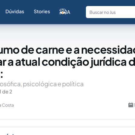
Dúvidas
Stories
IA
Fale com a
mo de carne e a necessida
r a atual condição jurídica 
:
losófica, psicológica e política
1 de 2
da Costa