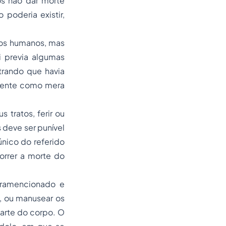
os não dar morte
 poderia existir,
 os humanos, mas
i previa algumas
trando que havia
omente como mera
 tratos, ferir ou
 deve ser punível
nico do referido
orrer a morte do
upramencionado e
, ou manusear os
parte do corpo. O