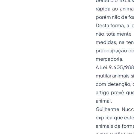
benefício exclu
rápida ao animal
porém não de fo
Desta forma, a l
não totalmente 
medidas, na ten
preocupação com
mercadoria.
A Lei 9.605/9886
mutilar animais 
com detenção, de
artigo prevê qu
animal.
Guilherme Nucci
explica que este
animais de forma