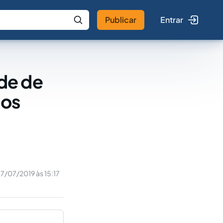
Publicar
Entrar
 IA
Buscar no Jus
de de
dos
17/07/2019 às 15:17