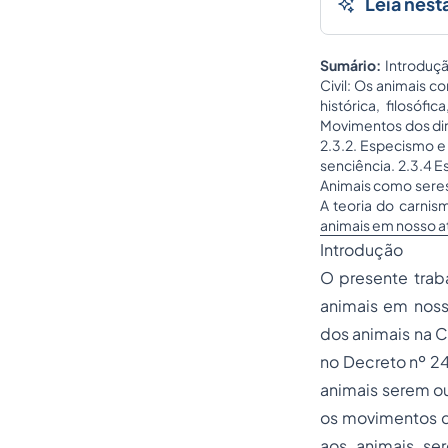
Leia nest
Sumário:
Introdução
Civil: Os animais 
histórica, filosófi
Movimentos dos dire
2.3.2. Especismo e 
senciência. 2.3.4 E
Animais como seres 
A teoria do carnis
animais em nosso a
Introdução
O presente trab
animais em nosso
dos animais na C
no Decreto nº 24
animais serem ou
os movimentos de
aos animais se