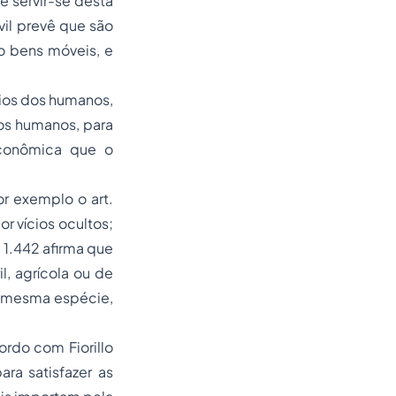
e servir-se desta
vil prevê que são
o bens móveis, e
cios dos humanos,
os humanos, para
econômica que o
or exemplo o art.
r vícios ocultos;
. 1.442 afirma que
, agrícola ou de
 da mesma espécie,
rdo com Fiorillo
ara satisfazer as