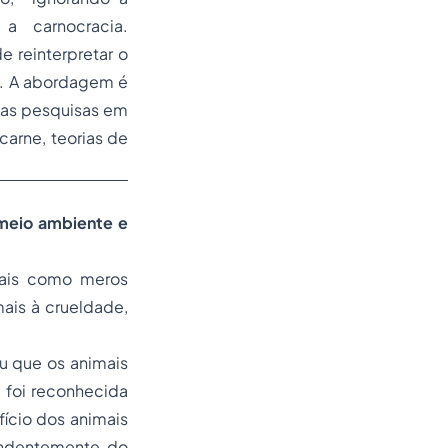
a carnocracia.
 reinterpretar o
o. A abordagem é
adas pesquisas em
 carne, teorias de
 meio ambiente e
imais como meros
ais à crueldade,
ou que os animais
foi reconhecida
ício dos animais
pendentemente do