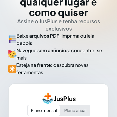
qualquer lugar
e
como quiser
Assine o JusPlus e tenha recursos
exclusivos
Baixe
arquivos PDF
: imprima ou leia
depois
Navegue
sem anúncios
: concentre-se
mais
Esteja
na frente
: descubra novas
ferramentas
JusPlus
Plano mensal
Plano anual