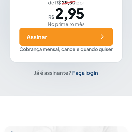
de R$
29,50
por
2,95
R$
No primeiro mês
Assinar
Cobrança mensal, cancele quando quiser
Já é assinante?
Faça login