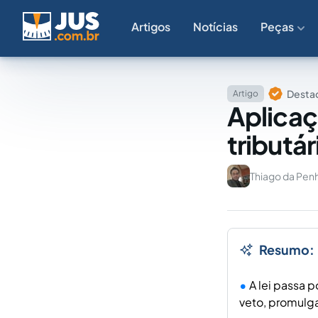
Artigos
Notícias
Peças
Destaq
Artigo
Aplicaç
tributár
Thiago da Pen
Resumo:
A lei passa 
veto, promulg