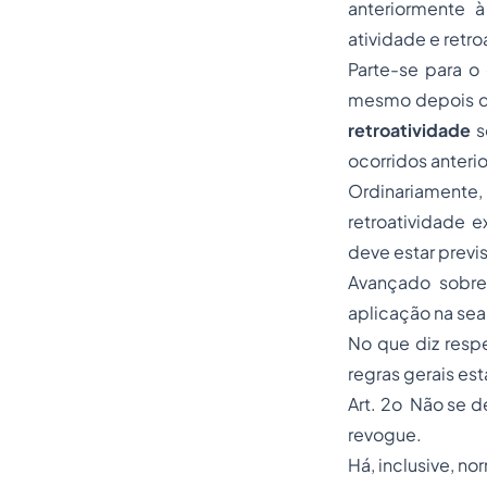
anteriormente à
atividade e retr
Parte-se para o
mesmo depois de 
retroatividade
s
ocorridos anteri
Ordinariament
retroatividade e
deve estar previ
Avançado sobre 
aplicação na sear
No que diz respe
regras gerais es
Art. 2o Não se de
revogue.
Há, inclusive, no