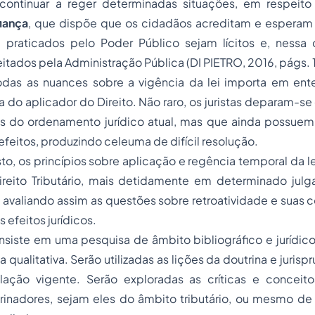
 continuar a reger determinadas situações, em respeit
iança
, que dispõe que os cidadãos acreditam e esperam
 praticados pelo Poder Público sejam lícitos e, nessa 
itados pela Administração Pública (DI PIETRO, 2016, págs. 1
as as nuances sobre a vigência da lei importa em ente
ia do aplicador do Direito. Não raro, os juristas deparam-
as do ordenamento jurídico atual, mas que ainda possuem 
efeitos, produzindo celeuma de difícil resolução.
to, os princípios sobre aplicação e regência temporal da le
reito Tributário, mais detidamente em determinado julg
a, avaliando assim as questões sobre retroatividade e suas
 efeitos jurídicos.
nsiste em uma pesquisa de âmbito bibliográfico e jurídic
qualitativa. Serão utilizadas as lições da doutrina e jurisp
slação vigente. Serão exploradas as críticas e conceito
inadores, sejam eles do âmbito tributário, ou mesmo de