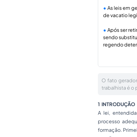
As leis em g
de vacatio legi
Após ser reti
sendo substit
regendo determ
O fato gerador
trabalhista é 
1 INTRODUÇÃO
A lei, entendid
processo adequ
formação. Primei