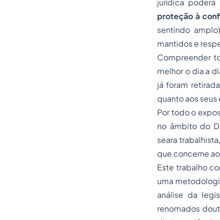
jurídica poderá
proteção à conf
sentindo amplo)
mantidos e respe
Compreender tod
melhor o dia a d
já foram retirad
quanto aos seus 
Por todo o expos
no âmbito do Di
seara trabalhist
que concerne aos
Este trabalho co
uma metodologia 
análise da legi
renomados doutr