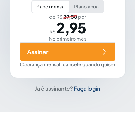
Plano mensal
Plano anual
de R$
29,50
por
2,95
R$
No primeiro mês
Assinar
Cobrança mensal, cancele quando quiser
Já é assinante?
Faça login