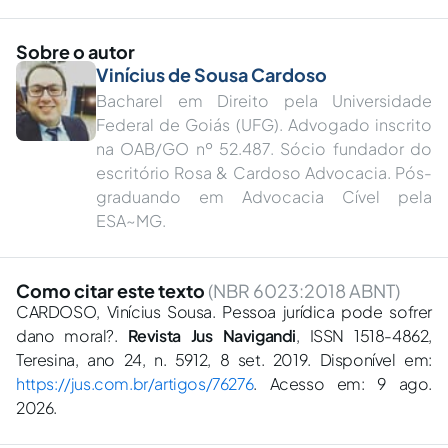
Sobre o autor
Vinícius de Sousa Cardoso
Bacharel em Direito pela Universidade
Federal de Goiás (UFG). Advogado inscrito
na OAB/GO nº 52.487. Sócio fundador do
escritório Rosa & Cardoso Advocacia. Pós-
graduando em Advocacia Cível pela
ESA~MG.
Como citar este texto
(NBR 6023:2018 ABNT)
CARDOSO, Vinícius Sousa. Pessoa jurídica pode sofrer
dano moral?.
Revista Jus Navigandi
, ISSN 1518-4862,
Teresina, ano 24, n. 5912, 8 set. 2019. Disponível em:
https://jus.com.br/artigos/76276
. Acesso em: 9 ago.
2026.