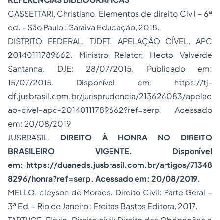
CASSETTARI, Christiano. Elementos de direito Civil – 6ª
ed. - São Paulo : Saraiva Educação, 2018.
DISTRITO FEDERAL. TJDFT. APELAÇÃO CÍVEL. APC
20140111789662. Ministro Relator: Hecto Valverde
Santanna. DJE: 28/07/2015. Publicado em:
15/07/2015. Disponível em: https://tj-
df.jusbrasil.com.br/jurisprudencia/213626083/apelac
ao-civel-apc-20140111789662?ref=serp. Acessado
em: 20/08/2019
JUSBRASIL.
DIREITO À HONRA NO DIREITO
BRASILEIRO VIGENTE
.
Disponível
em: https://duaneds.jusbrasil.com.br/artigos/71348
8296/honra?ref=serp. Acessado em: 20/08/2019.
MELLO, cleyson de Moraes. Direito Civil: Parte Geral –
3ª Ed. - Rio de Janeiro : Freitas Bastos Editora, 2017.
TARTUCE, Flávio. Direito civil: Direito das Obrigações e