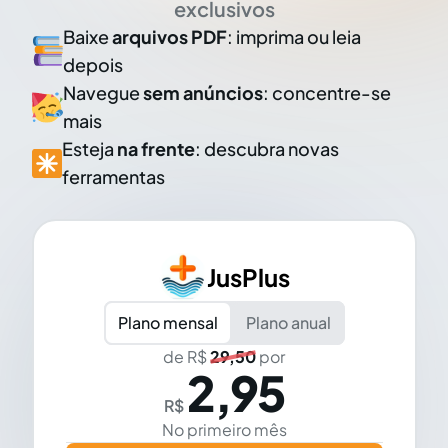
exclusivos
Baixe
arquivos PDF
: imprima ou leia
depois
Navegue
sem anúncios
: concentre-se
mais
Esteja
na frente
: descubra novas
ferramentas
JusPlus
Plano mensal
Plano anual
de R$
29,50
por
2,95
R$
No primeiro mês