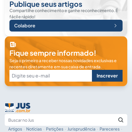
Publique seus artigos
Compartilhe conhecimento e ganhe reconhecimento. É
fácil e rápido!
Colabore
Fique sempre informado!
Seja o primeiro a receber nossas novidades exclusivas e
recentes diretamente em sua caixa de entrada.
Inscrever
Artigos
·
Notícias
·
Petições
·
Jurisprudência
·
Pareceres
·