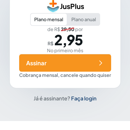
JusPlus
Plano mensal
Plano anual
de R$
29,50
por
2,95
R$
No primeiro mês
Assinar
Cobrança mensal, cancele quando quiser
Já é assinante?
Faça login