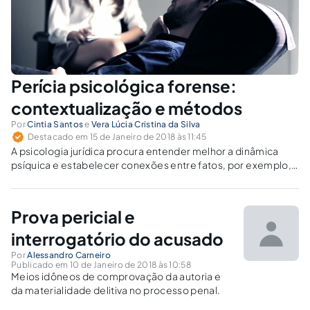
Perícia psicológica forense:
contextualização e métodos
Por
Cintia Santos
e
Vera Lúcia Cristina da Silva
Destacado em 15 de Janeiro de 2018 às 11:45
A psicologia jurídica procura entender melhor a dinâmica
psíquica e estabelecer conexões entre fatos, por exemplo,
relacionados a um comportamento criminoso ou a sintomas
e sentimentos vivenciados por vítima de violência.
Prova pericial e
interrogatório do acusado
Por
Alessandro Carneiro
Publicado em 10 de Janeiro de 2018 às 10:58
Meios idôneos de comprovação da autoria e
da materialidade delitiva no processo penal.