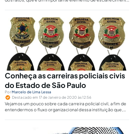
na investigação criminal, capaz de validar (ou invalidar)
depoimentos de testemunhas, vítimas e réu.
Conheça as carreiras policiais civis
do Estado de São Paulo
Por
Marcelo de Lima Lessa
Destacado em 17 de Janeiro de 2020 às 12:56
Vejamos um pouco sobre cada carreira policial civil, a fim de
entendermos o fluxo organizacional dessa instituição que,
constitucionalmente, é essencial à função jurisdicional do
Estado e à defesa da ordem jurídica, e que tem por
finalidade as atividades de polícia judiciária, administrativa e
preventiva especializada.