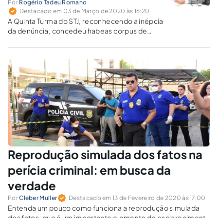
Por
Rogério Tadeu Romano
Destacado em 03 de Março de 2020 às 16:20
A Quinta Turma do STJ, reconhecendo a inépcia
da denúncia, concedeu habeas corpus de
ofício para trancar a ação penal contra
motorista de caminhão acusado de homicídio
e lesão corporal após acidente que resultou
em morte.
Reprodução simulada dos fatos na
perícia criminal: em busca da
verdade
Por
Cleber Muller
Destacado em 13 de Fevereiro de 2020 às 17:00
Entenda um pouco como funciona a reprodução simulada
dos fatos, que é um importante elemento de esclarecimento