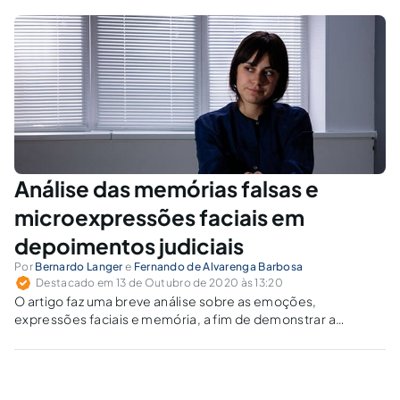
Análise das memórias falsas e
microexpressões faciais em
depoimentos judiciais
Por
Bernardo Langer
e
Fernando de Alvarenga Barbosa
Destacado em 13 de Outubro de 2020 às 13:20
O artigo faz uma breve análise sobre as emoções,
expressões faciais e memória, a fim de demonstrar a
fragilidade do depoimento judicial. Também aponta alguns
fatores prejudiciais, tais como: falsa memória, indução e
esquecimento.