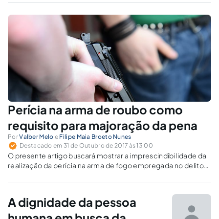
Perícia na arma de roubo como
requisito para majoração da pena
Por
Valber Melo
e
Filipe Maia Broeto Nunes
Destacado em 31 de Outubro de 2017 às 13:00
O presente artigo buscará mostrar a imprescindibilidade da
realização da perícia na arma de fogo empregada no delito
de roubo (art. 157, §2º, I, do Código Penal), para que possa
haver a consequente – e legítima – majoração na
reprimenda.
A dignidade da pessoa
humana em busca da