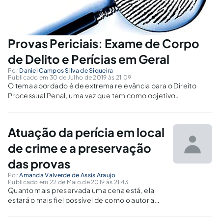
Provas Periciais: Exame de Corpo
de Delito e Perícias em Geral
Por
Daniel Campos Silva de Siqueira
Publicado em 30 de Julho de 2019 às 21:09
O tema abordado é de extrema relevância para o Direito
Processual Penal, uma vez que tem como objetivo
conclusões precisas a respeito das alegações afirmadas
sobre fatos.
Atuação da perícia em local
de crime e a preservação
das provas
Por
Amanda Valverde de Assis Araujo
Publicado em 22 de Maio de 2019 às 21:43
Quanto mais preservada uma cena está, ela
estará o mais fiel possível de como o autor a
deixou, facilitando com que os peritos
encontrem ali o que o autor esqueceu-se de