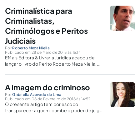
limpar ou nem sequer lembrava que estava
Criminalística para
deixando de vestígio no local.
Criminalistas,
Criminólogos e Peritos
Judiciais
Por
Roberto Meza Niella
Publicado em 28 de Maio de 2018 às 16:14
EMais Editora & Livraria Jurídica acabou de
lançar o livro do Perito Roberto Meza Niella,
com préfacio do Juiz Alexander Morais da Rosa
e do Advogado Criminalista Gastão da Rosa
Filho.
A imagem do criminoso
Por
Gabriella Azevedo de Lima
Publicado em 08 de Fevereiro de 2018 às 14:52
O presente artigo tem por escopo
transparecer a quem icumbe o poder de julgar
destacando a justiça natural e a divina de
modo geral.