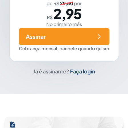
de R$
29,50
por
2,95
R$
No primeiro mês
Assinar
Cobrança mensal, cancele quando quiser
Já é assinante?
Faça login