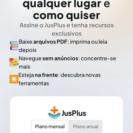
qualquer lugar
e
como quiser
Assine o JusPlus e tenha recursos
exclusivos
Baixe
arquivos PDF
: imprima ou leia
depois
Navegue
sem anúncios
: concentre-se
mais
Esteja
na frente
: descubra novas
ferramentas
JusPlus
Plano mensal
Plano anual