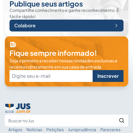
Publique seus artigos
Compartilhe conhecimento e ganhe reconhecimento. É
fácil e rápido!
Colabore
Fique sempre informado!
Seja o primeiro a receber nossas novidades exclusivas e
recentes diretamente em sua caixa de entrada.
Inscrever
Artigos
·
Notícias
·
Petições
·
Jurisprudência
·
Pareceres
·