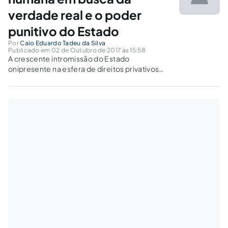
verdade real e o poder
punitivo do Estado
Por
Caio Eduardo Tadeu da Silva
Publicado em 02 de Outubro de 2017 às 15:58
A crescente intromissão do Estado
onipresente na esfera de direitos privativos
dos governados, a pretexto de salvaguardar o
superior interesse público, é um fenômeno de
envergadura na vida moderna.