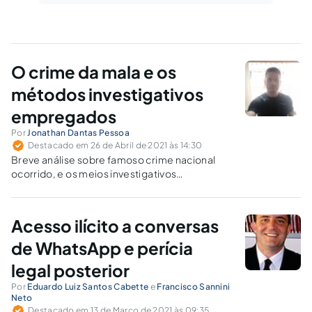
O crime da mala e os
métodos investigativos
empregados
Por
Jonathan Dantas Pessoa
Destacado em 26 de Abril de 2021 às 14:30
Breve análise sobre famoso crime nacional
ocorrido, e os meios investigativos
desenvolvidos à época, à luz dos atuais
métodos de investigação policial que
poderiam ser aplicados ao caso.
Acesso ilícito a conversas
de WhatsApp e perícia
legal posterior
Por
Eduardo Luiz Santos Cabette
e
Francisco Sannini
Neto
Destacado em 13 de Março de 2021 às 09:35