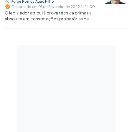
Por
Jorge Romcy Auad Filho
Destacado em 01 de Fevereiro de 2022 às 14:00
O legislador atribui à prova técnica primazia
absoluta em constatações probatórias de
fatos delituosos que deixam vestígios
materiais, não podendo supri-la nem mesmo a
confissão do acusado.