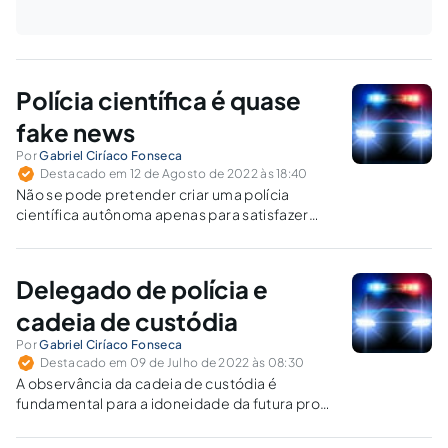
Polícia científica é quase
fake news
Por
Gabriel Ciríaco Fonseca
Destacado em 12 de Agosto de 2022 às 18:40
Não se pode pretender criar uma polícia
científica autônoma apenas para satisfazer
interesses privados na busca de mais poder e
direitos, criando uma estrutura que não
encontra respaldo na Constituição.
Delegado de polícia e
cadeia de custódia
Por
Gabriel Ciríaco Fonseca
Destacado em 09 de Julho de 2022 às 08:30
A observância da cadeia de custódia é
fundamental para a idoneidade da futura prova
penal e para permitir que a Justiça seja feita
sem interferência de provas ilícitas.