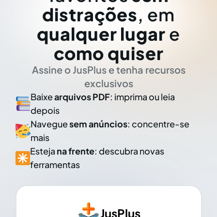
distrações
, em
qualquer lugar
e
como quiser
Assine o JusPlus e tenha recursos
exclusivos
Baixe
arquivos PDF
: imprima ou leia
depois
Navegue
sem anúncios
: concentre-se
mais
Esteja
na frente
: descubra novas
ferramentas
JusPlus