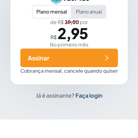
Plano mensal
Plano anual
de R$
29,50
por
2,95
R$
No primeiro mês
Assinar
Cobrança mensal, cancele quando quiser
Já é assinante?
Faça login