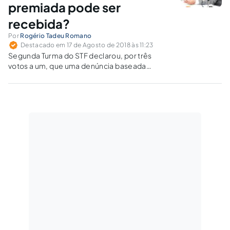
premiada pode ser
recebida?
Por
Rogério Tadeu Romano
Destacado em 17 de Agosto de 2018 às 11:23
Segunda Turma do STF declarou, por três
votos a um, que uma denúncia baseada
somente em delação premiada não pode ser
recebida.