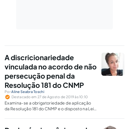
A discricionariedade
vinculada no acordo de não
persecução penal da
Resolução 181 do CNMP
Por
Aline Seabra Toschi
Destacado em 27 de Agosto de 2019 às 10:10
Examina-se a obrigatoriedade de aplicação
da Resolução 181 do CNMP e o disposto na Lei
9.099/95, bem como o momento de
realização da proposta de não persecução
penal.