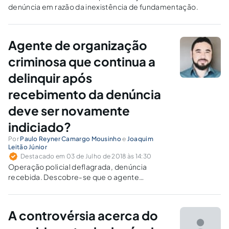
denúncia em razão da inexistência de fundamentação.
Agente de organização
criminosa que continua a
delinquir após
recebimento da denúncia
deve ser novamente
indiciado?
Por
Paulo Reyner Camargo Mousinho
e
Joaquim
Leitão Júnior
Destacado em 03 de Julho de 2018 às 14:30
Operação policial deflagrada, denúncia
recebida. Descobre-se que o agente
faccionado jamais se desligou do bando e
continua a delinquir. Poderia ser indiciado
novamente pelo mesmo tipo penal?
A controvérsia acerca do