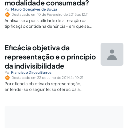
modalidade consumada?
Por
Mauro Gonçalves de Souza
Destacado em 10 de Fevereiro de 2015 às 12:11
Analisa-se a possibilidade de alteração da
tipificação contida na denúncia - em que se
imputa determinado crime em sua forma
tentada para a modalidade consumada da
infração penal - após a sentença penal
Eficácia objetiva da
condenatória.
representação e o princípio
da indivisibilidade
Por
Francisco Dirceu Barros
Destacado em 22 de Julho de 2014 às 10:21
Por eficácia objetiva da representação,
entende-se o seguinte: se oferecida a
representação contra um dos partícipes ou
coautores do crime, o promotor de justiça
deve oferecer a denúncia contra todos
aqueles que praticaram o delito.