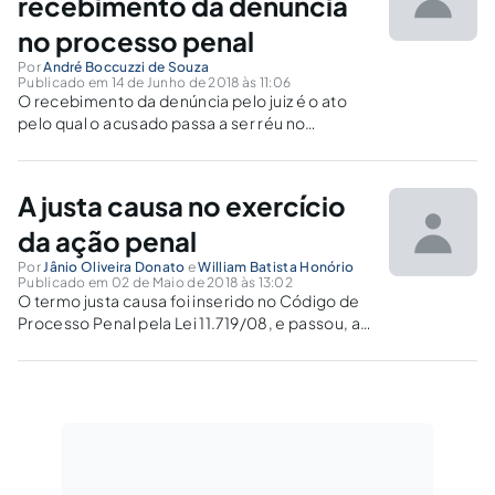
recebimento da denúncia
no processo penal
Por
André Boccuzzi de Souza
Publicado em 14 de Junho de 2018 às 11:06
O recebimento da denúncia pelo juiz é o ato
pelo qual o acusado passa a ser réu no
processo, ou seja, aquela pessoa que contra si
pesava a acusação de determinado ilícito
penal passa a ter o peso de responder...
A justa causa no exercício
da ação penal
Por
Jânio Oliveira Donato
e
William Batista Honório
Publicado em 02 de Maio de 2018 às 13:02
O termo justa causa foi inserido no Código de
Processo Penal pela Lei 11.719/08, e passou, a
partir daí, a ser requisito essencial para o
recebimento de denúncia ou queixa-crime.
Contudo, qual seria a real amplitude de seu
conceito? Condição da ação ou pressuposto
processual?