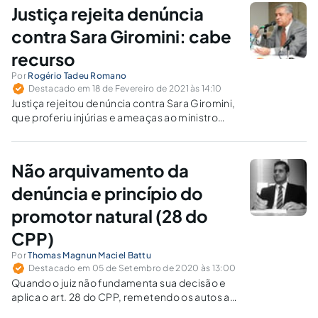
Justiça rejeita denúncia
contra Sara Giromini: cabe
recurso
Por
Rogério Tadeu Romano
Destacado em 18 de Fevereiro de 2021 às 14:10
Justiça rejeitou denúncia contra Sara Giromini,
que proferiu injúrias e ameaças ao ministro
Alexandre de Moraes. A decisão compromete
a proteção à honra e à democracia?
Não arquivamento da
denúncia e princípio do
promotor natural (28 do
CPP)
Por
Thomas Magnun Maciel Battu
Destacado em 05 de Setembro de 2020 às 13:00
Quando o juiz não fundamenta sua decisão e
aplica o art. 28 do CPP, remetendo os autos ao
Procurador-Geral de Justiça, viola a