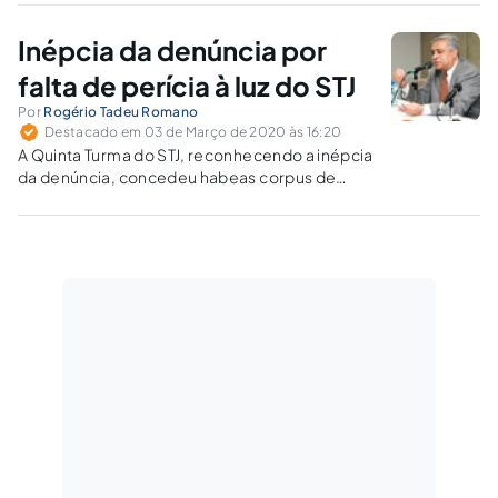
independência funcional do MP, o princípio do
promotor natural e sua própria imparcialidade.
Inépcia da denúncia por
falta de perícia à luz do STJ
Por
Rogério Tadeu Romano
Destacado em 03 de Março de 2020 às 16:20
A Quinta Turma do STJ, reconhecendo a inépcia
da denúncia, concedeu habeas corpus de
ofício para trancar a ação penal contra
motorista de caminhão acusado de homicídio
e lesão corporal após acidente que resultou
em morte.