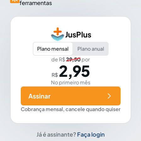
ferramentas
JusPlus
Plano mensal
Plano anual
de R$
29,50
por
2,95
R$
No primeiro mês
Assinar
Cobrança mensal, cancele quando quiser
Já é assinante?
Faça login