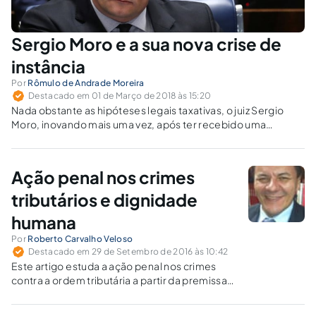
Sergio Moro e a sua nova crise de
instância
Por
Rômulo de Andrade Moreira
Destacado em 01 de Março de 2018 às 15:20
Nada obstante as hipóteses legais taxativas, o juiz Sergio
Moro, inovando mais uma vez, após ter recebido uma
denúncia, determinou a suspensão do respectivo
procedimento por um ano.
Ação penal nos crimes
tributários e dignidade
humana
Por
Roberto Carvalho Veloso
Destacado em 29 de Setembro de 2016 às 10:42
Este artigo estuda a ação penal nos crimes
contra a ordem tributária a partir da premissa
de que aos acusados em geral deve ser
garantido o devido processo legal