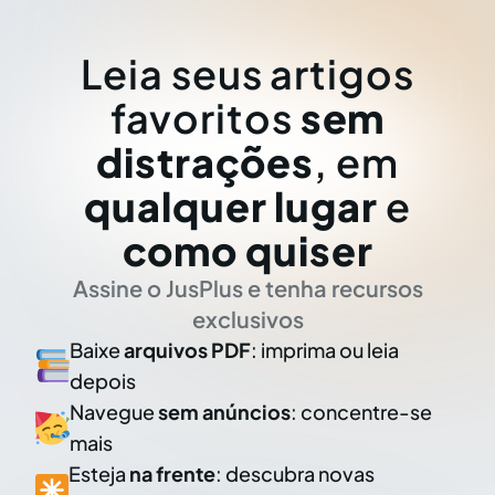
Leia seus artigos
favoritos
sem
distrações
, em
qualquer lugar
e
como quiser
Assine o JusPlus e tenha recursos
exclusivos
Baixe
arquivos PDF
: imprima ou leia
depois
Navegue
sem anúncios
: concentre-se
mais
Esteja
na frente
: descubra novas