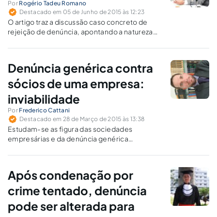
Por
Rogério Tadeu Romano
Destacado em 05 de Junho de 2015 às 12:23
O artigo traz a discussão caso concreto de
rejeição de denúncia, apontando a natureza
jurídica da justa causa, da inépcia da peça
acusatória.
Denúncia genérica contra
sócios de uma empresa:
inviabilidade
Por
Frederico Cattani
Destacado em 28 de Março de 2015 às 13:38
Estudam-se as figura das sociedades
empresárias e da denúncia genérica
envolvendo seus sócios para desvendar os
critérios objetivos de imputação e denunciar
uma simplificação indevida do processo penal.
Após condenação por
crime tentado, denúncia
pode ser alterada para