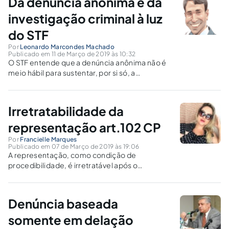
Da denúncia anônima e da
investigação criminal à luz
do STF
Por
Leonardo Marcondes Machado
Publicado em 11 de Março de 2019 às 10:32
O STF entende que a denúncia anônima não é
meio hábil para sustentar, por si só, a
instauração de inquérito policial.
Irretratabilidade da
representação art.102 CP
Por
Francielle Marques
Publicado em 07 de Março de 2019 às 19:06
A representação, como condição de
procedibilidade, é irretratável após o
OFERECIMENTO da denúncia.
Denúncia baseada
somente em delação