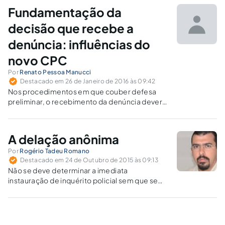
constitucionalmente previsto.
Fundamentação da
decisão que recebe a
denúncia: influências do
novo CPC
Por
Renato Pessoa Manucci
Destacado em 26 de Janeiro de 2016 às 09:42
Nos procedimentos em que couber defesa
preliminar, o recebimento da denúncia deverá
ser fundamentado, na medida em que não é
dado ao magistrado deixar de enfrentar todas
as teses capazes de infirmar o seu
A delação anônima
convencimento.
Por
Rogério Tadeu Romano
Destacado em 24 de Outubro de 2015 às 09:13
Não se deve determinar a imediata
instauração de inquérito policial sem que se
tenha demonstrada a infração penal nem
mesmo qualquer indicativo idôneo de sua
existência.