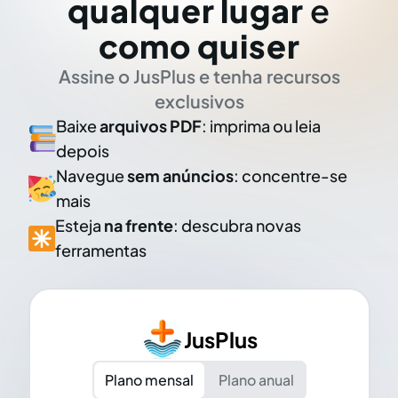
qualquer lugar
e
como quiser
Assine o JusPlus e tenha recursos
exclusivos
Baixe
arquivos PDF
: imprima ou leia
depois
Navegue
sem anúncios
: concentre-se
mais
Esteja
na frente
: descubra novas
ferramentas
JusPlus
Plano mensal
Plano anual