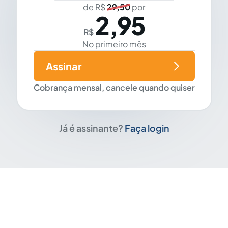
de R$
29,50
por
2,95
R$
No primeiro mês
Assinar
Cobrança mensal, cancele quando quiser
Já é assinante?
Faça login