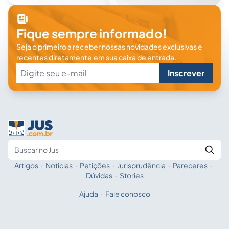
Fique sempre informado!
Seja o primeiro a receber nossas novidades exclusivas e
recentes diretamente em sua caixa de entrada.
Inscrever
Artigos
·
Notícias
·
Petições
·
Jurisprudência
·
Pareceres
·
Fale com a IA
Buscar no Jus
Dúvidas
·
Stories
Ajuda
·
Fale conosco