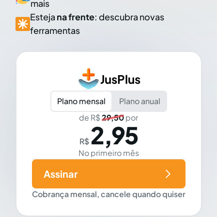
mais
Esteja
na frente
: descubra novas
ferramentas
JusPlus
Plano mensal
Plano anual
de R$
29,50
por
2,95
R$
No primeiro mês
Assinar
Cobrança mensal, cancele quando quiser