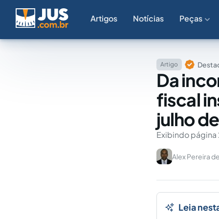
Artigos
Notícias
Peças
Destaq
Artigo
Da inco
fiscal i
julho d
Exibindo página 
Alex Pereira d
Leia nest