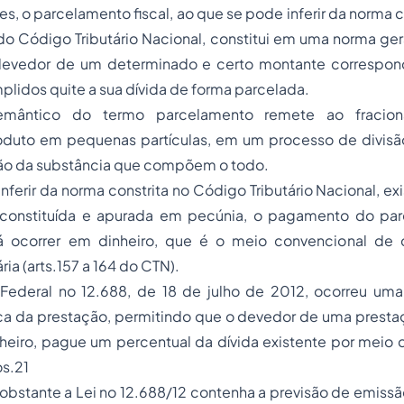
s, o parcelamento fiscal, ao que se pode inferir da norma c
1 do Código Tributário Nacional, constitui em uma norma ger
devedor de um determinado e certo montante correspond
mplidos quite a sua dívida de forma parcelada.
mântico do termo parcelamento remete ao fraci
duto em pequenas partículas, em um processo de divis
ção da substância que compõem o todo.
nferir da norma constrita no Código Tributário Nacional, e
ia constituída e apurada em pecúnia, o pagamento do par
 ocorrer em dinheiro, que é o meio convencional de
ria (arts.157 a 164 do CTN).
Federal no 12.688, de 18 de julho de 2012, ocorreu um
eca da prestação, permitindo que o devedor de uma presta
heiro, pague um percentual da dívida existente por meio
s.21
obstante a Lei no 12.688/12 contenha a previsão de emissã