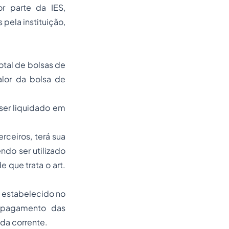
r parte da IES,
pela instituição,
otal de bolsas de
alor da bolsa de
ser liquidado em
rceiros, terá sua
ndo ser utilizado
 que trata o art.
o estabelecido no
a pagamento das
da corrente.