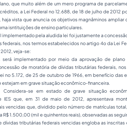
 plano, que muito além de um mero programa de parcelam
réditos, a Lei Federal no 12.688, de 18 de julho de 2012 p
l, haja vista que anuncia os objetivos magnâminos ampliar 
rna isntituições de ensino particulares.
al implementado pela aludida lei foi justamente a concessã
as federais, nos termos estabelecidos no artigo 4o da Lei Fe
 2012, veja-se:
es será implementado por meio da aprovação de plano
concessão de moratória de dívidas tributárias federais, nos
ei no 5.172, de 25 de outubro de 1966, em benefício das 
que estejam em grave situação econômico-financeira.
o. Considera-se em estado de grave situação econômi
 IES que, em 31 de maio de 2012, apresentava mont
rais vencidas que, dividido pelo número de matrículas total,
 a R$ 1.500,00 (mil e quinhentos reais), observadas as segui
e dívidas tributárias federais vencidas engloba as inscritas