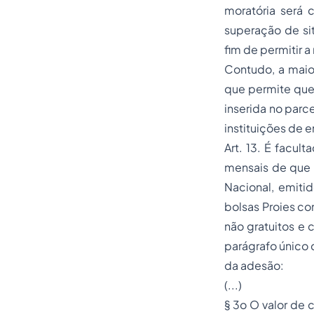
moratória será 
superação de sit
fim de permitir a
Contudo, a maior
que permite que
inserida no parc
instituições de en
Art. 13. É facu
mensais de que t
Nacional, emitid
bolsas Proies co
não gratuitos e 
parágrafo único 
da adesão:
(...)
§ 3o O valor de