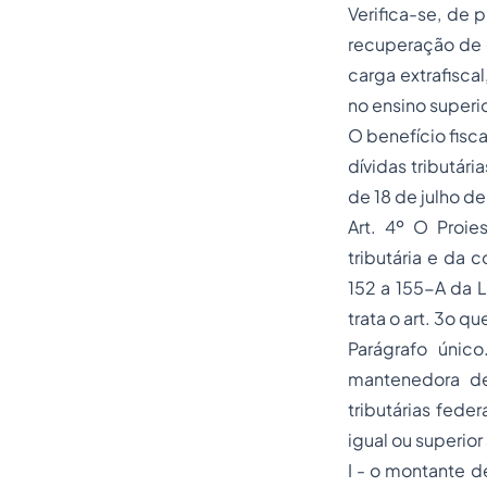
Verifica-se, de
recuperação de c
carga extrafisca
no ensino superio
O benefício fisc
dívidas tributári
de 18 de julho de
Art. 4º O Proi
tributária e da 
152 a 155-A da L
trata o art. 3o 
Parágrafo únic
mantenedora de
tributárias fede
igual ou superior
I - o montante d