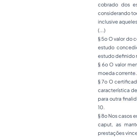
cobrado dos es
considerando tod
inclusive aquel
(...)
§ 5o O valor do 
estudo concedid
estudo definido 
§ 6o O valor men
moeda corrente.
§ 7o O certifica
característica d
para outra final
10.
§ 8o Nos casos e
caput, as mant
prestações vinc