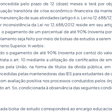
concedida pelo prazo de 12 (doze) meses e terá por objet
uação transitória de crise econômico-financeira da mante
 manutenção de suas atividades (artigo 6 o, Lei no 12.688/12
 inconsistência da Lei no 12.688/2012 reside em seu artig
 o pagamento de um percentual de até 90% (noventa por 
elamento seja feito por meio de bolsas de estudos a serem
sino Superior. In verbis :
ltado o pagamento de até 90% (noventa por cento) do valo
rata o art. 10 mediante a utilização de certificados de e
os pela União, na forma de títulos da dívida pública, em
ncedidas pelas mantenedoras das IES para estudantes de c
com avaliação positiva nos processos conduzidos pelos ór
do art. 5o, condicionada à observância das seguintes cond
 cada bolsa de estudo corresponderá ao encargo educaci