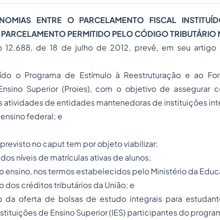
INOMIAS
ENTRE O PARCELAMENTO FISCAL INSTITUÍD
 O PARCELAMENTO PERMITIDO PELO CÓDIGO TRIBUTÁRIO
o 12.688, de 18 de julho de 2012, prevê, em seu artigo 
tuído o Programa de Estímulo à Reestruturação e ao Fo
 Ensino Superior (Proies), com o objetivo de assegurar 
 atividades de entidades mantenedoras de instituições int
 ensino federal; e
previsto no caput tem por objeto viabilizar:
dos níveis de matrículas ativas de alunos;
 do ensino, nos termos estabelecidos pelo Ministério da Edu
ão dos créditos tributários da União; e
o da oferta de bolsas de estudo integrais para estudan
stituições de Ensino Superior (IES) participantes do progra