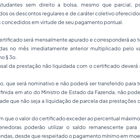
tudantes sem direito a bolsa, mesmo que parcial, po
os os descontos regulares e de caráter coletivo oferecidos 
es concedidos em virtude de seu pagamento pontual.
certificado será mensalmente apurado e corresponderá ao t
as no mês imediatamente anterior multiplicado pelo v
no § 3o.
sal da prestação não liquidada com o certificado deverá 
do, que será nominativo e não poderá ser transferido para te
efinida em ato do Ministro de Estado da Fazenda, não pode
idade que não seja a liquidação de parcela das prestações de
m que o valor do certificado exceder ao percentual máxim
enedoras poderão utilizar o saldo remanescente par
endas, desde que respeitado o pagamento mínimo em moe