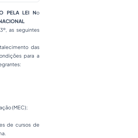
O PELA LEI N
o
 NACIONAL
3º, as seguintes
rtalecimento das
condições para a
egrantes:
cação (MEC);
tes de cursos de
ma.