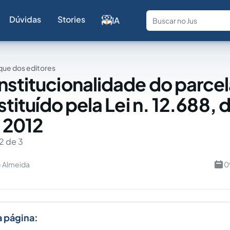
Dúvidas
Stories
IA
Fale com a
ue dos editores
nstitucionalidade do parc
nstituído pela Lei n. 12.688, 
e 2012
2 de 3
e Almeida
0
a página: