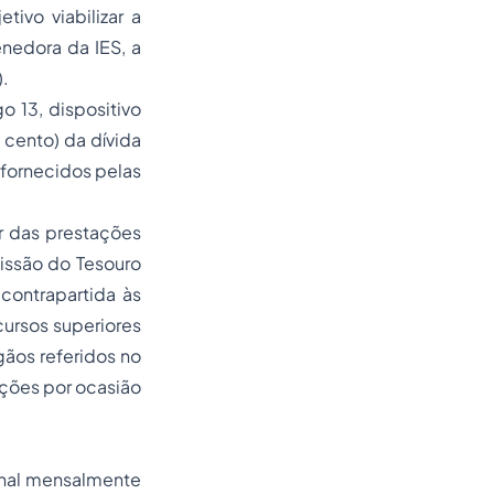
ivo viabilizar a
nedora da IES, a
).
o 13, dispositivo
cento) da dívida
 fornecidos pelas
r das prestações
missão do Tesouro
 contrapartida às
ursos superiores
gãos referidos no
ições por ocasião
onal mensalmente