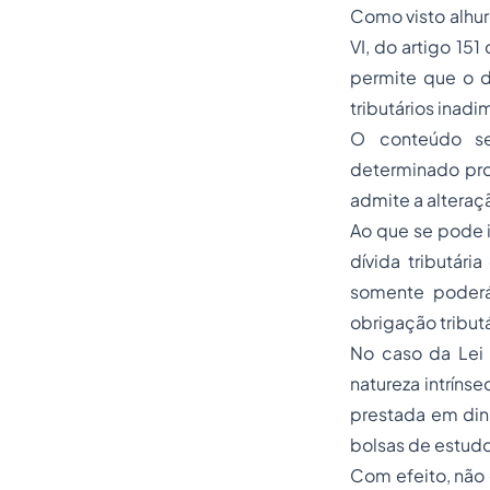
Como visto alhure
VI, do artigo 15
permite que o 
tributários inadi
O conteúdo se
determinado pro
admite a altera
Ao que se pode i
dívida tributár
somente poderá
obrigação tributá
No caso da Lei 
natureza intríns
prestada em din
bolsas de estudo
Com efeito, não 