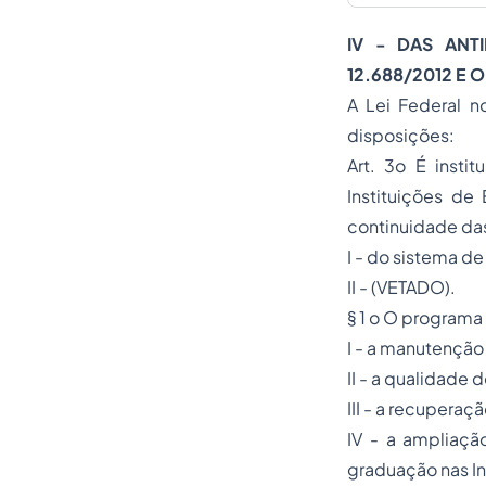
IV - DAS
ANT
12.688/2012 E
A Lei Federal n
disposições:
Art. 3o É insti
Instituições de
continuidade das
I - do sistema de
II - (VETADO).
§ 1 o O programa 
I - a manutenção 
II - a qualidade
III - a recuperaç
IV - a ampliaçã
graduação nas In