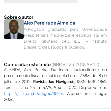
Sobre o autor
Alex Pereira de Almeida
Advogado graduado pela Universidade
Presbiteriana Mackenzie e especialista em
Direito Tributário pelo IBET – Instituto
Brasileiro de Estudos Tributários.
Como citar este texto
(NBR 6023:2018 ABNT)
ALMEIDA, Alex Pereira. Da inconstitucionalidade do
parcelamento fiscal instituído pela Lei n. 12.688, de 18 de
julho de 2012.
Revista Jus Navigandi
, ISSN 1518-4862,
Teresina, ano 25, n. 6279, 9 set. 2020. Disponível em:
https://jus.com.br/artigos/85251
. Acesso em: 5 ago.
2026.