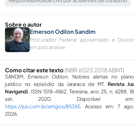
Responsabilidade civil por acidentes de consumo
Sobre o autor
Emerson Odilon Sandim
Procurador Federal aposentado e Doutor
em psicanalise
Como citar este texto
(NBR 6023:2018 ABNT)
SANDIM, Emerson Odilon. Nobres alertas no plano
jurídico no episódio da Jararaca de MT.
Revista Jus
Navigandi
, ISSN 1518-4862, Teresina, ano 25, n. 6288, 18
set. 2020. Disponível em:
https://jus.com.br/artigos/85365
. Acesso em: 7 ago.
2026.