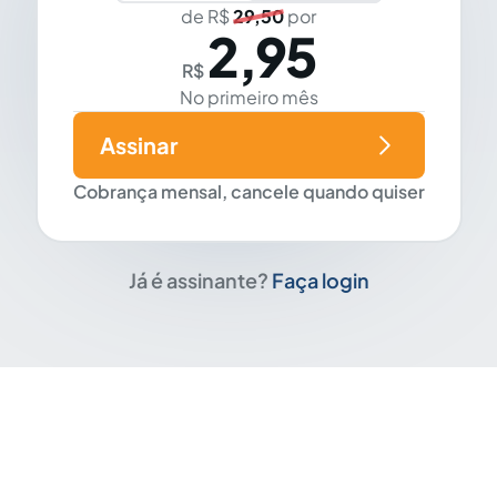
de R$
29,50
por
2,95
R$
No primeiro mês
Assinar
Cobrança mensal, cancele quando quiser
Já é assinante?
Faça login