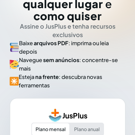
qualquer lugar
e
como quiser
Assine o JusPlus e tenha recursos
exclusivos
Baixe
arquivos PDF
: imprima ou leia
depois
Navegue
sem anúncios
: concentre-se
mais
Esteja
na frente
: descubra novas
ferramentas
JusPlus
Plano mensal
Plano anual