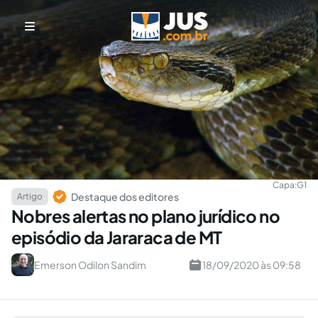
Capa:
G1
Destaque dos editores
Artigo
Nobres alertas no plano jurídico no
episódio da Jararaca de MT
Emerson Odilon Sandim
18/09/2020 às 09:58