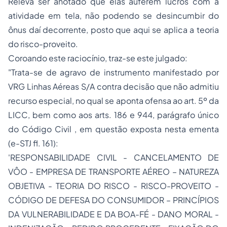
Releva ser anotado que elas auferem lucros com a
atividade em tela, não podendo se desincumbir do
ônus daí decorrente, posto que aqui se aplica a teoria
do risco-proveito.
Coroando este raciocínio, traz-se este julgado:
"Trata-se de agravo de instrumento manifestado por
VRG Linhas Aéreas S/A contra decisão que não admitiu
recurso especial, no qual se aponta ofensa ao art. 5º da
LICC, bem como aos arts. 186 e 944, parágrafo único
do Código Civil , em questão exposta nesta ementa
(e-STJ fl. 161):
'RESPONSABILIDADE CIVIL - CANCELAMENTO DE
VÔO - EMPRESA DE TRANSPORTE AÉREO – NATUREZA
OBJETIVA - TEORIA DO RISCO - RISCO-PROVEITO -
CÓDIGO DE DEFESA DO CONSUMIDOR – PRINCÍPIOS
DA VULNERABILIDADE E DA BOA-FÉ - DANO MORAL -